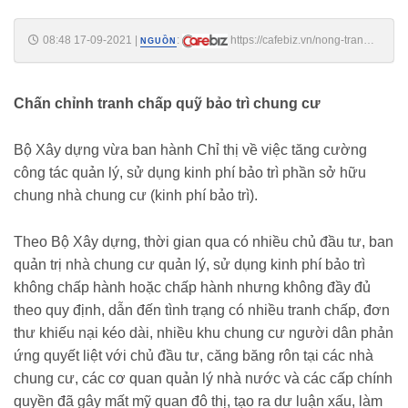
08:48 17-09-2021
|
:
https://cafebiz.vn/nong-tranh-
NGUỒN
chap-quy-bao-tri-chung-cu-bo-xay-dung-ra-van-ban-chi-dao-
20210917084831002.chn
Chấn chỉnh tranh chấp quỹ bảo trì chung cư
Bộ Xây dựng vừa ban hành Chỉ thị về việc tăng cường
công tác quản lý, sử dụng kinh phí bảo trì phần sở hữu
chung nhà chung cư (kinh phí bảo trì).
Theo Bộ Xây dựng, thời gian qua có nhiều chủ đầu tư, ban
quản trị nhà chung cư quản lý, sử dụng kinh phí bảo trì
không chấp hành hoặc chấp hành nhưng không đầy đủ
theo quy định, dẫn đến tình trạng có nhiều tranh chấp, đơn
thư khiếu nại kéo dài, nhiều khu chung cư người dân phản
ứng quyết liệt với chủ đầu tư, căng băng rôn tại các nhà
chung cư, các cơ quan quản lý nhà nước và các cấp chính
quyền đã gây mất mỹ quan đô thị, tạo ra dư luận xấu, làm