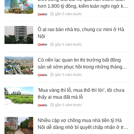
hơn 1.800 tỷ đồng, kiểm toán nghi ngờ khả
năng hoạt động liên tục
gần 5 năm trước
Ồ ạt rao bán nhà trọ, chung cư mini ở Hà
Nội
gần 5 năm trước
Có nên lạc quan tin thị trường bất động
sản sẽ sớm phục hồi trong những tháng
cuối năm 2021?
gần 5 năm trước
'Mua vàng thì lỗ, mua thổ thì lời’, tôi chưa
thấy ai mua đất mà lỗ
gần 5 năm trước
Nhiều cặp vợ chồng mua nhà tiền tỷ Hà
Nội dễ dàng nhờ bí quyết chấp nhận ở trọ