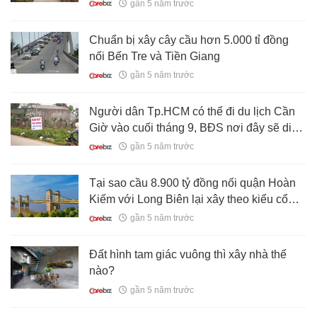
thời gian đầu, dành tiền đầu tư đất quê
gần 5 năm trước
kiếm lời
Chuẩn bị xây cây cầu hơn 5.000 tỉ đồng
nối Bến Tre và Tiền Giang
gần 5 năm trước
Người dân Tp.HCM có thể đi du lịch Cần
Giờ vào cuối tháng 9, BĐS nơi đây sẽ diễn
biến ra sao?
gần 5 năm trước
Tại sao cầu 8.900 tỷ đồng nối quận Hoàn
Kiếm với Long Biên lại xây theo kiểu cổ
điển?
gần 5 năm trước
Đất hình tam giác vuông thì xây nhà thế
nào?
gần 5 năm trước