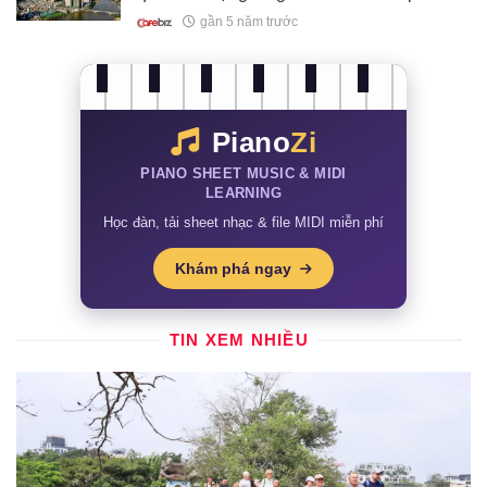
gần 5 năm trước
Piano
Zi
PIANO SHEET MUSIC & MIDI
LEARNING
Học đàn, tải sheet nhạc & file MIDI miễn phí
Khám phá ngay
TIN XEM NHIỀU