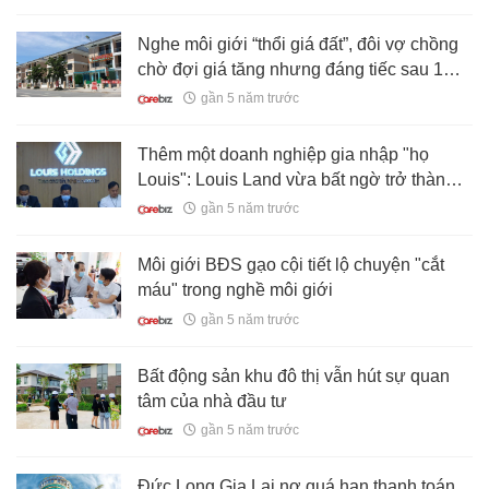
Nghe môi giới “thổi giá đất”, đôi vợ chồng
chờ đợi giá tăng nhưng đáng tiếc sau 1
tháng tài sản “bay” mất hơn 2 tỷ
gần 5 năm trước
Thêm một doanh nghiệp gia nhập "họ
Louis": Louis Land vừa bất ngờ trở thành
cổ đông lớn tại Thuduc House
gần 5 năm trước
Môi giới BĐS gạo cội tiết lộ chuyện "cắt
máu" trong nghề môi giới
gần 5 năm trước
Bất động sản khu đô thị vẫn hút sự quan
tâm của nhà đầu tư
gần 5 năm trước
Đức Long Gia Lai nợ quá hạn thanh toán