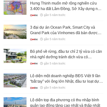
Hưng Thịnh muốn mở rộng nghiên cứu
3.400 ha đất Lâm Đồng, Sở Xây dựng nói
gì?
gần 5 năm trước
3 đại dự án Ocean Park, Smart City và
Grand Park của Vinhomes đã bán được
đến đâu?
gần 5 năm trước
Bỏ phố về rừng, đầu tư chỉ 2 tỷ vừa có căn
nhà nghỉ dưỡng tránh dịch vừa có
homestay cho thuê
gần 5 năm trước
Lộ diện một doanh nghiệp BĐS Việt 9 lần
“bắt tay” với ông lớn Nhật, đầu tư loạt dự
án tại thị trường phía Nam
gần 5 năm trước
Lộ diện top địa phương có thu nhập bình
quân lao động tăng cao nhất và thấp nhất