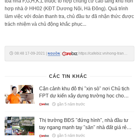
tòa nhà F,G,H,K,L thuộc tổ hợp chung cư cao tầng khu hỗn
hợp nhà ở HH02 (KĐT Dương Nội, Hà Đông). Quá trình
làm việc với đoàn thanh tra, chủ đầu tư đã nhận thức được
trách nhiệm và chủ động khắc phục...
08:48 17-09-2021
|
:
https://cafebiz.vn/nong-tranh-
NGUỒN
chap-quy-bao-tri-chung-cu-bo-xay-dung-ra-van-ban-chi-dao-
20210917084831002.chn
CÁC TIN KHÁC
Cận cảnh khu đô thị "xịn sò" nơi Chủ tịch
FPT dự kiến xây dựng trường học cho
1.000 em nhỏ mồ côi do Covid-19
gần 5 năm trước
Thị trường BĐS "đứng hình", nhà đầu tư
tay ngang mạnh tay "săn" nhà đất giá rẻ
thời Covid ngờ đâu lại nếm trái đắng
gần 5 năm trước