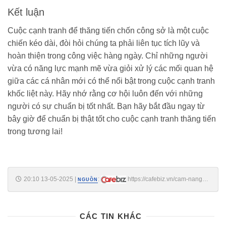
Kết luận
Cuộc cạnh tranh để thăng tiến chốn công sở là một cuộc
chiến kéo dài, đòi hỏi chúng ta phải liên tục tích lũy và
hoàn thiện trong công việc hàng ngày. Chỉ những người
vừa có năng lực mạnh mẽ vừa giỏi xử lý các mối quan hệ
giữa các cá nhân mới có thể nổi bật trong cuộc cạnh tranh
khốc liệt này. Hãy nhớ rằng cơ hội luôn đến với những
người có sự chuẩn bị tốt nhất. Bạn hãy bắt đầu ngay từ
bây giờ để chuẩn bị thật tốt cho cuộc cạnh tranh thăng tiến
trong tương lai!
20:10 13-05-2025
|
:
https://cafebiz.vn/cam-nang-
NGUỒN
cong-so-3-dieu-bat-buoc-phai-ghi-nho-khi-tham-gia-cuoc-dua-thang-
tien-176250513170422511.chn
CÁC TIN KHÁC