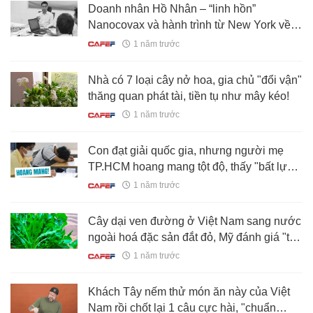
Doanh nhân Hồ Nhân – “linh hồn”
Nanocovax và hành trình từ New York về
Việt Nam để theo đuổi giấc mơ vaccine nội
1 năm trước
địa
Nhà có 7 loại cây nở hoa, gia chủ "đổi vận"
thăng quan phát tài, tiền tụ như mây kéo!
1 năm trước
Con đạt giải quốc gia, nhưng người mẹ
TP.HCM hoang mang tột độ, thấy "bất lực
và thương con quá": Lý do là gì?
1 năm trước
Cây dại ven đường ở Việt Nam sang nước
ngoài hoá đặc sản đắt đỏ, Mỹ đánh giá "tốt
bậc nhất thế giới"
1 năm trước
Khách Tây nếm thử món ăn này của Việt
Nam rồi chốt lại 1 câu cực hài, "chuẩn