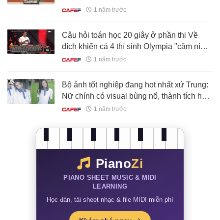
không cần chỉnh"
1 năm trước
Câu hỏi toán học 20 giây ở phần thi Về
đích khiến cả 4 thí sinh Olympia "câm nín",
dân mạng tranh cãi nảy lửa
1 năm trước
Bộ ảnh tốt nghiệp đang hot nhất xứ Trung:
Nữ chính có visual bùng nổ, thành tích học
vấn còn đáng nể gấp bội
1 năm trước
Piano
Zi
PIANO SHEET MUSIC & MIDI
LEARNING
Học đàn, tải sheet nhạc & file MIDI miễn phí