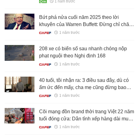
1 năm trước
Bứt phá nửa cuối năm 2025 theo lời
khuyên của Warren Buffett: Đừng chỉ chăm
chăm vào lợi ích trước mắt, chọn bạn đồng
1 năm trước
hành là chìa khóa RẤT QUAN TRỌNG!
208 xe có biển số sau nhanh chóng nộp
phạt nguội theo Nghị định 168
1 năm trước
40 tuổi, tôi nhận ra: 3 điều sau đây, dù có
ấm ức đến mấy, cha mẹ cũng đừng bao
giờ nói với con cái!
1 năm trước
Cõi mạng đồn brand thời trang Việt 22 năm
tuổi đóng cửa: Dân tình xếp hàng dài mua
đồ sale sập sàn trong nước mắt
1 năm trước