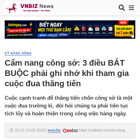
KỸ NĂNG SỐNG
Cẩm nang công sở: 3 điều BẮT
BUỘC phải ghi nhớ khi tham gia
cuộc đua thăng tiến
Cuộc cạnh tranh để thăng tiến chốn công sở là một
cuộc đua trường kì, đòi hỏi chúng ta phải liên tục
tích lũy và hoàn thiện trong công việc hàng ngày.
20:10 13-05-2025
|
:
https://cafebiz.vn/cam-nang-
NGUỒN
cong-so-3-dieu-bat-buoc-phai-ghi-nho-khi-tham-gia-cuoc-dua-thang-