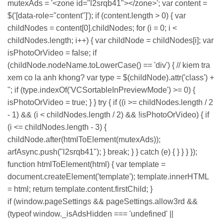
mutexAds = '<zone id="l2srqb41"></zone>'; var content =
$('[data-role="content"]'); if (content.length > 0) { var
childNodes = content[0].childNodes; for (i = 0; i <
childNodes.length; i++) { var childNode = childNodes[i]; var
isPhotoOrVideo = false; if
(childNode.nodeName.toLowerCase() == 'div') { // kiem tra
xem co la anh khong? var type = $(childNode).attr('class') +
''; if (type.indexOf('VCSortableInPreviewMode') >= 0) {
isPhotoOrVideo = true; } } try { if ((i >= childNodes.length / 2
- 1) && (i < childNodes.length / 2) && !isPhotoOrVideo) { if
(i <= childNodes.length - 3) {
childNode.after(htmlToElement(mutexAds));
arfAsync.push("l2srqb41"); } break; } } catch (e) { } } } });
function htmlToElement(html) { var template =
document.createElement('template'); template.innerHTML
= html; return template.content.firstChild; }
if (window.pageSettings && pageSettings.allow3rd &&
(typeof window._isAdsHidden === 'undefined' ||