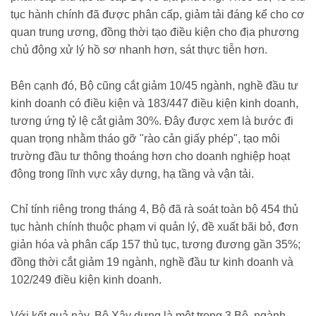
tục hành chính đã được phân cấp, giảm tải đáng kể cho cơ
quan trung ương, đồng thời tạo điều kiện cho địa phương
chủ động xử lý hồ sơ nhanh hơn, sát thực tiễn hơn.
Bên cạnh đó, Bộ cũng cắt giảm 10/45 ngành, nghề đầu tư
kinh doanh có điều kiện và 183/447 điều kiện kinh doanh,
tương ứng tỷ lệ cắt giảm 30%. Đây được xem là bước đi
quan trọng nhằm tháo gỡ "rào cản giấy phép", tạo môi
trường đầu tư thông thoáng hơn cho doanh nghiệp hoạt
động trong lĩnh vực xây dựng, hạ tầng và vận tải.
Chỉ tính riêng trong tháng 4, Bộ đã rà soát toàn bộ 454 thủ
tục hành chính thuộc phạm vi quản lý, đề xuất bãi bỏ, đơn
giản hóa và phân cấp 157 thủ tục, tương đương gần 35%;
đồng thời cắt giảm 19 ngành, nghề đầu tư kinh doanh và
102/249 điều kiện kinh doanh.
Với kết quả này, Bộ Xây dựng là một trong 3 Bộ, ngành