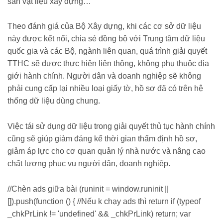
sản vật liệu xây dựng…
Theo đánh giá của Bộ Xây dựng, khi các cơ sở dữ liệu
này được kết nối, chia sẻ đồng bộ với Trung tâm dữ liệu
quốc gia và các Bộ, ngành liên quan, quá trình giải quyết
TTHC sẽ được thực hiện liên thông, không phụ thuộc địa
giới hành chính. Người dân và doanh nghiệp sẽ không
phải cung cấp lại nhiều loại giấy tờ, hồ sơ đã có trên hệ
thống dữ liệu dùng chung.
Việc tái sử dụng dữ liệu trong giải quyết thủ tục hành chính
cũng sẽ giúp giảm đáng kể thời gian thẩm định hồ sơ,
giảm áp lực cho cơ quan quản lý nhà nước và nâng cao
chất lượng phục vụ người dân, doanh nghiệp.
//Chèn ads giữa bài (runinit = window.runinit ||
[]).push(function () { //Nếu k chạy ads thì return if (typeof
_chkPrLink != 'undefined' && _chkPrLink) return; var