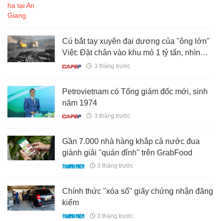
Cú bắt tay xuyên đại dương của "ông lớn"
Việt: Đặt chân vào khu mỏ 1 tỷ tấn, nhìn
thấy từ vệ tinh
3 tháng trước
Petrovietnam có Tổng giám đốc mới, sinh
năm 1974
3 tháng trước
Gần 7.000 nhà hàng khắp cả nước đua
giành giải "quán đỉnh" trên GrabFood
3 tháng trước
Chính thức "xóa sổ" giấy chứng nhận đăng
kiểm
3 tháng trước