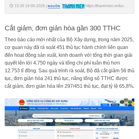
15:30 19-05-2026
|
:
https://thanhnien.vn/bo-
NGUỒN
xay-dung-tiet-kiem-hon-6800-ti-chi-nho-cat-giam-thu-tuc-hanh-chinh-
18526051914563034.htm
Cắt giảm, đơn giản hóa gần 300 TTHC
Theo báo cáo mới nhất của Bộ Xây dựng, trong năm 2025,
cơ quan này đã rà soát 451 thủ tục hành chính liên quan
đến hoạt động sản xuất, kinh doanh với tổng thời gian giải
quyết lên tới 4.750 ngày và tổng chi phí tuân thủ hơn
12.753 tỉ đồng. Sau quá trình rà soát, Bộ đã cắt giảm 56 thủ
tục, đơn giản hóa 241 thủ tục, nâng tổng số TTHC được
cắt giảm, đơn giản hóa lên 297/451 thủ tục, đạt tỷ lệ 65,8%.