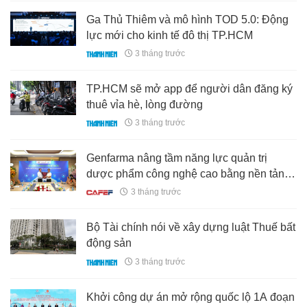
Ga Thủ Thiêm và mô hình TOD 5.0: Động
lực mới cho kinh tế đô thị TP.HCM
3 tháng trước
TP.HCM sẽ mở app để người dân đăng ký
thuê vỉa hè, lòng đường
3 tháng trước
Genfarma nâng tầm năng lực quản trị
dược phẩm công nghệ cao bằng nền tảng
số
3 tháng trước
Bộ Tài chính nói về xây dựng luật Thuế bất
động sản
3 tháng trước
Khởi công dự án mở rộng quốc lộ 1A đoạn