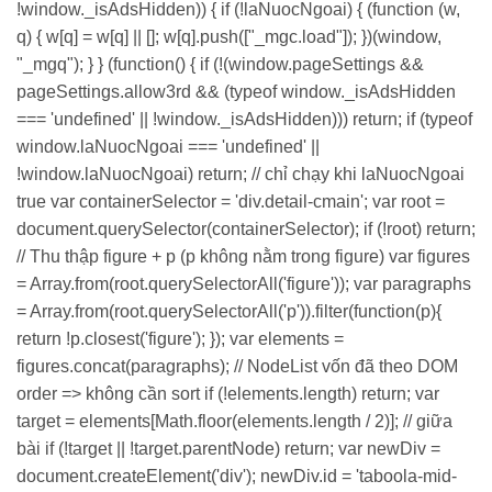
!window._isAdsHidden)) { if (!laNuocNgoai) { (function (w,
q) { w[q] = w[q] || []; w[q].push(["_mgc.load"]); })(window,
"_mgq"); } } (function() { if (!(window.pageSettings &&
pageSettings.allow3rd && (typeof window._isAdsHidden
=== 'undefined' || !window._isAdsHidden))) return; if (typeof
window.laNuocNgoai === 'undefined' ||
!window.laNuocNgoai) return; // chỉ chạy khi laNuocNgoai
true var containerSelector = 'div.detail-cmain'; var root =
document.querySelector(containerSelector); if (!root) return;
// Thu thập figure + p (p không nằm trong figure) var figures
= Array.from(root.querySelectorAll('figure')); var paragraphs
= Array.from(root.querySelectorAll('p')).filter(function(p){
return !p.closest('figure'); }); var elements =
figures.concat(paragraphs); // NodeList vốn đã theo DOM
order => không cần sort if (!elements.length) return; var
target = elements[Math.floor(elements.length / 2)]; // giữa
bài if (!target || !target.parentNode) return; var newDiv =
document.createElement('div'); newDiv.id = 'taboola-mid-