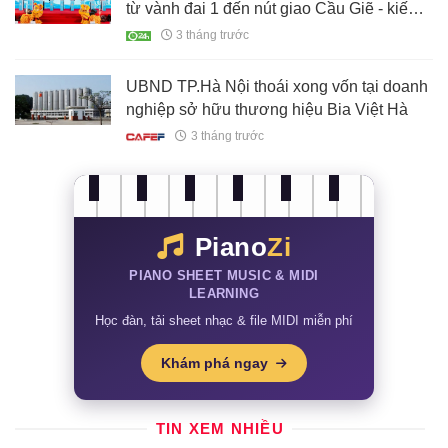
từ vành đai 1 đến nút giao Cầu Giẽ - kiến
tạo trục giao thông hiện đại bậc nhất Việt
3 tháng trước
Nam
UBND TP.Hà Nội thoái xong vốn tại doanh
nghiệp sở hữu thương hiệu Bia Việt Hà
3 tháng trước
Piano
Zi
PIANO SHEET MUSIC & MIDI
LEARNING
Học đàn, tải sheet nhạc & file MIDI miễn phí
Khám phá ngay
TIN XEM NHIỀU