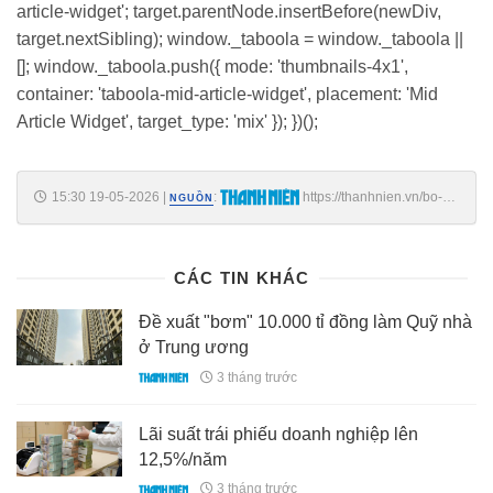
article-widget'; target.parentNode.insertBefore(newDiv,
target.nextSibling); window._taboola = window._taboola ||
[]; window._taboola.push({ mode: 'thumbnails-4x1',
container: 'taboola-mid-article-widget', placement: 'Mid
Article Widget', target_type: 'mix' }); })();
15:30 19-05-2026
|
:
https://thanhnien.vn/bo-
NGUỒN
xay-dung-tiet-kiem-hon-6800-ti-chi-nho-cat-giam-thu-tuc-hanh-chinh-
18526051914563034.htm
CÁC TIN KHÁC
Đề xuất "bơm" 10.000 tỉ đồng làm Quỹ nhà
ở Trung ương
3 tháng trước
Lãi suất trái phiếu doanh nghiệp lên
12,5%/năm
3 tháng trước