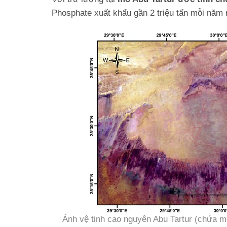
Phosphate xuất khẩu gần 2 triệu tấn mỗi năm r
Ảnh vệ tinh cao nguyên Abu Tartur (chứa m