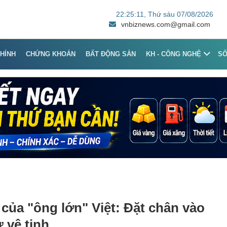
22:25:11
, Thứ sáu 07/08/2026
vnbiznews.com@gmail.com
CHÍNH
CHỨNG KHOÁN
BẤT ĐỘNG SẢN
KH - CÔNG NGHỆ
S
của "ông lớn" Việt: Đặt chân vào
ừ vệ tinh