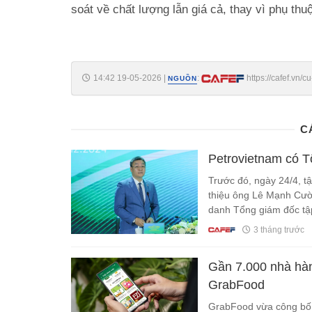
soát về chất lượng lẫn giá cả, thay vì phụ thu
14:42 19-05-2026
|
:
https://cafef.vn/
NGUỒN
nhin-thay-tu-ve-tinh-188260519142748179.chn
C
Petrovietnam có T
Trước đó, ngày 24/4, tậ
thiệu ông Lê Mạnh Cườ
danh Tổng giám đốc tậ
3 tháng trước
Gần 7.000 nhà hàn
GrabFood
GrabFood vừa công bố ti