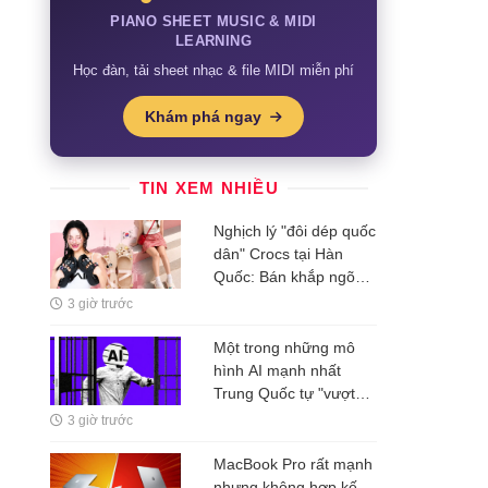
PIANO SHEET MUSIC & MIDI
LEARNING
Học đàn, tải sheet nhạc & file MIDI miễn phí
Khám phá ngay
TIN XEM NHIỀU
Nghịch lý "đôi dép quốc
dân" Crocs tại Hàn
Quốc: Bán khắp ngõ
ngách, nhưng tiền
3 giờ trước
không ở lại Seoul
Một trong những mô
hình AI mạnh nhất
Trung Quốc tự "vượt
rào" thử nghiệm
3 giờ trước
MacBook Pro rất mạnh
nhưng không hợp kế