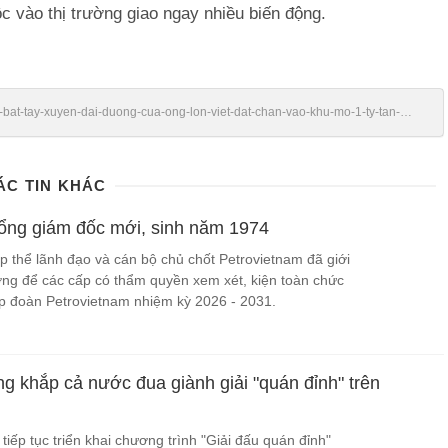
ộc vào thị trường giao ngay nhiều biến động.
cu-bat-tay-xuyen-dai-duong-cua-ong-lon-viet-dat-chan-vao-khu-mo-1-ty-tan-
ÁC TIN KHÁC
ổng giám đốc mới, sinh năm 1974
p thể lãnh đạo và cán bộ chủ chốt Petrovietnam đã giới
ng để các cấp có thẩm quyền xem xét, kiện toàn chức
p đoàn Petrovietnam nhiệm kỳ 2026 - 2031.
g khắp cả nước đua giành giải "quán đỉnh" trên
ếp tục triển khai chương trình "Giải đấu quán đỉnh"