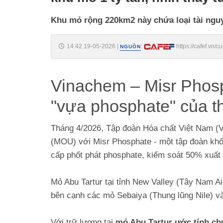
Khu mỏ rộng 220km2 này chứa loại tài nguy
14:42 19-05-2026
|
:
https://cafef.vn/
NGUỒN
nhin-thay-tu-ve-tinh-188260519142748179.chn
Vinachem – Misr Phosp
"vựa phosphate" của th
Tháng 4/2026, Tập đoàn Hóa chất Việt Nam (V
(MOU) với Misr Phosphate - một tập đoàn khổn
cấp phốt phát phosphate, kiểm soát 50% xuất
Mỏ Abu Tartur tại tỉnh New Valley (Tây Nam Ai
bên cạnh các mỏ Sebaiya (Thung lũng Nile) 
Với trữ lượng tại
mỏ Abu Tartur ước tính ch