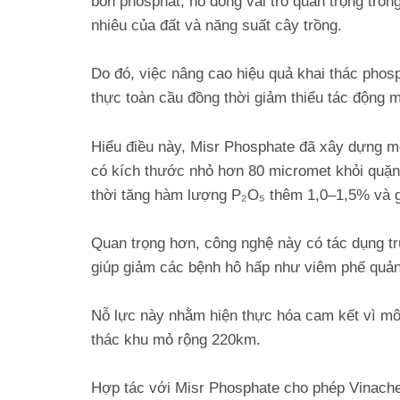
bón phosphat, nó đóng vai trò quan trọng tron
nhiêu của đất và năng suất cây trồng.
Do đó, việc nâng cao hiệu quả khai thác phosph
thực toàn cầu đồng thời giảm thiểu tác động 
Hiểu điều này, Misr Phosphate đã xây dựng 
có kích thước nhỏ hơn 80 micromet khỏi quặn
thời tăng hàm lượng P₂O₅ thêm 1,0–1,5% và g
Quan trọng hơn, công nghệ này có tác dụng trự
giúp giảm các bệnh hô hấp như viêm phế quản,
Nỗ lực này nhằm hiện thực hóa cam kết vì mô
thác khu mỏ rộng 220km.
Hợp tác với Misr Phosphate cho phép Vinache