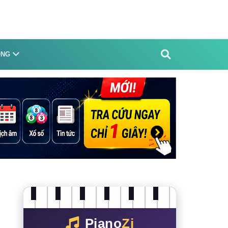
ỐNG
Piano
Zi