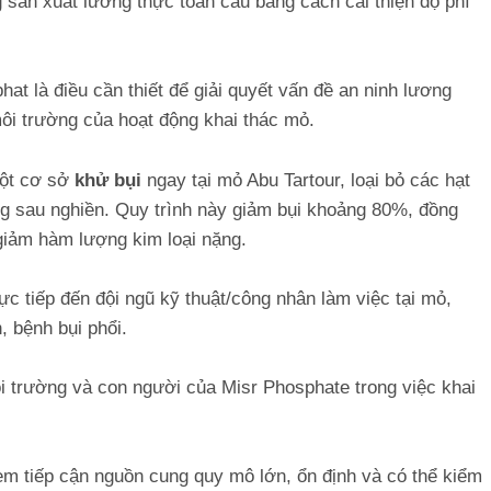
g sản xuất lương thực toàn cầu bằng cách cải thiện độ phì
at là điều cần thiết để giải quyết vấn đề an ninh lương
môi trường của hoạt động khai thác mỏ.
một cơ sở
khử bụi
ngay tại mỏ Abu Tartour, loại bỏ các hạt
g sau nghiền. Quy trình này giảm bụi khoảng 80%, đồng
iảm hàm lượng kim loại nặng.
c tiếp đến đội ngũ kỹ thuật/công nhân làm việc tại mỏ,
 bệnh bụi phổi.
i trường và con người của Misr Phosphate trong việc khai
m tiếp cận nguồn cung quy mô lớn, ổn định và có thể kiểm