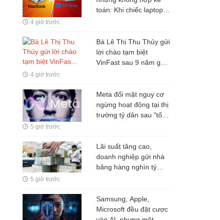
toán: Khi chiếc laptop
hàng chục triệu đồng
4 giờ trước
lại giải quyết sai bài
toán của người dùng
Bà Lê Thị Thu Thủy gửi
lời chào tạm biệt
VinFast sau 9 năm gắn
bó
4 giờ trước
Meta đối mặt nguy cơ
ngừng hoạt động tại thị
trường tỷ dân sau "tối
hậu thư" 72 giờ cho
5 giờ trước
Mark Zuckerberg
Lãi suất tăng cao,
doanh nghiệp gửi nhà
băng hàng nghìn tỷ
đồng
5 giờ trước
Samsung, Apple,
Microsoft đều đặt cược
vào AI, nhưng một