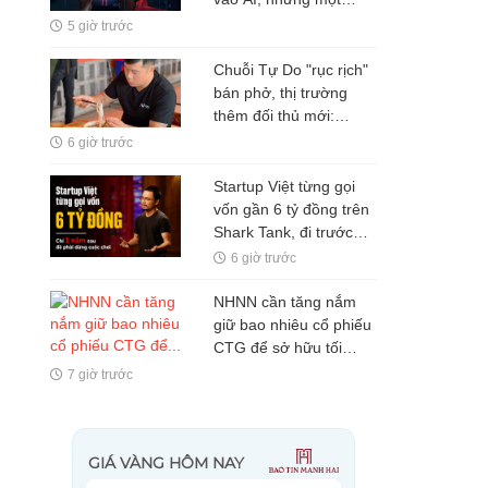
nghịch lý đang xuất
5 giờ trước
hiện: Người mua không
phải lúc nào cũng dùng
Chuỗi Tự Do "rục rịch"
bán phở, thị trường
thêm đối thủ mới:
Tham vọng mở rộng
6 giờ trước
"hệ sinh thái" F&B sau
quán nhậu và quán
Startup Việt từng gọi
nướng?
vốn gần 6 tỷ đồng trên
Shark Tank, đi trước
TikTok nhưng vẫn phải
6 giờ trước
dừng cuộc chơi chỉ sau
một năm
NHNN cần tăng nắm
giữ bao nhiêu cổ phiếu
CTG để sở hữu tối
thiểu 65% VietinBank?
7 giờ trước