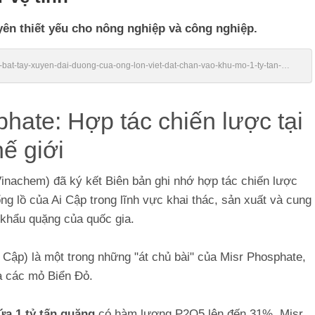
ên thiết yếu cho nông nghiệp và công nghiệp.
cu-bat-tay-xuyen-dai-duong-cua-ong-lon-viet-dat-chan-vao-khu-mo-1-ty-tan-
hate: Hợp tác chiến lược tại
ế giới
inachem) đã ký kết Biên bản ghi nhớ hợp tác chiến lược
g lồ của Ai Cập trong lĩnh vực khai thác, sản xuất và cung
 khẩu quặng của quốc gia.
 Cập) là một trong những "át chủ bài" của Misr Phosphate,
và các mỏ Biển Đỏ.
ứa 1 tỷ tấn quặng
có hàm lượng P2O5 lên đến 31%, Misr