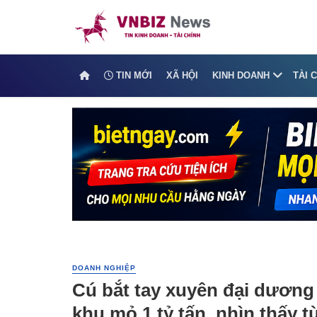
TIN MỚI
XÃ HỘI
KINH DOANH
TÀI 
DOANH NGHIỆP
Cú bắt tay xuyên đại dương 
khu mỏ 1 tỷ tấn, nhìn thấy t