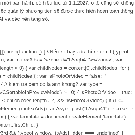
 mới ban hành, có hiệu lực từ 1.1.2027, ô tô cũng sẽ không
Việc quản lý phương tiện sẽ được thực hiện hoàn toàn thông
AI và các nền tảng số.
[]).push(function () { //Nếu k chạy ads thì return if (typeof
rn; var mutexAds = '<zone id="l2srqb41"></zone>'; var
t.length > 0) { var childNodes = content[0].childNodes; for (i
e = childNodes[i]; var isPhotoOrVideo = false; if
{ // kiem tra xem co la anh khong? var type =
Of('VCSortableInPreviewMode') >= 0) { isPhotoOrVideo = true;
 (i < childNodes.length / 2) && !isPhotoOrVideo) { if (i <=
ToElement(mutexAds)); arfAsync.push("l2srqb41"); } break; }
html) { var template = document.createElement('template');
tent.firstChild; }
w3rd && (typeof window._isAdsHidden === 'undefined' ||