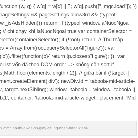
nction (w, q) { w[q] = w[q] || []; w[q].push(["_mgc.load"]); })
ow.pageSettings && pageSettings.allow3rd && (typeof
w._isAdsHidden))) return; if (typeof window.laNuocNgoai
; // chỉ chạy khi laNuocNgoai true var containerSelector =
ector(containerSelector); if (!root) return; // Thu thập
s = Array.from(root.querySelectorAll('figure')); var
)).filter(function(p){ return !p.closest('figure'); }); var
deList vốn đã theo DOM order => không cần sort if
Math.floor(elements.length / 2)]; // giữa bài if (!target ||
ent.createElement('div'); newDiv.id = 'taboola-mid-article-
, target.nextSibling); window._taboola = window._taboola ||
1', container: 'taboola-mid-article-widget', placement: 'Mid
ien.vn/chinh-thuc-xoa-so-giay-chung-nhan-dang-kiem-