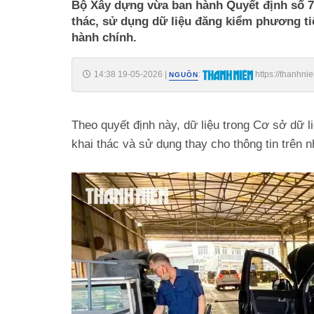
Bộ Xây dựng vừa ban hành Quyết định số 74
thác, sử dụng dữ liệu đăng kiểm phương tiệ
hành chính.
14:38 19-05-2026
|
:
https://thanhn
NGUỒN
18526051914045155.htm
Theo quyết định này, dữ liệu trong Cơ sở dữ l
khai thác và sử dụng thay cho thông tin trên n