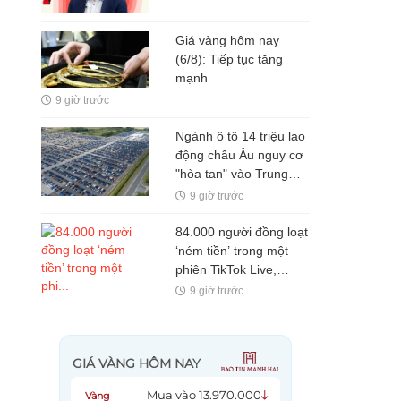
Giá vàng hôm nay
(6/8): Tiếp tục tăng
mạnh
9 giờ trước
Ngành ô tô 14 triệu lao
động châu Âu nguy cơ
"hòa tan" vào Trung
Quốc: Công nhân làm
9 giờ trước
vài ngày/tháng, có nhà
máy nửa năm chỉ sản
84.000 người đồng loạt
xuất hơn 6.000 xe
‘ném tiền’ trong một
phiên TikTok Live,
Content Creator có thể
9 giờ trước
thu hàng trăm triệu qua
một đêm