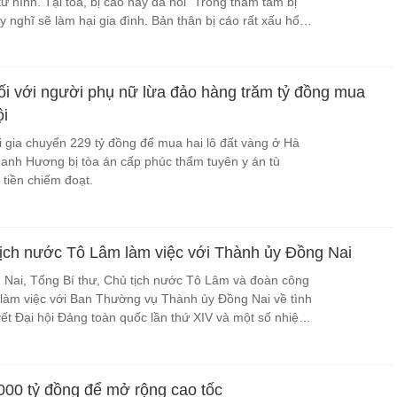
ử hình. Tại tòa, bị cáo này đã nói "Trong thâm tâm bị
 nghĩ sẽ làm hại gia đình. Bản thân bị cáo rất xấu hổ
hông dám nhìn mặt gia đình,
ối với người phụ nữ lừa đảo hàng trăm tỷ đồng mua
ội
i gia chuyển 229 tỷ đồng để mua hai lô đất vàng ở Hà
hanh Hương bị tòa án cấp phúc thẩm tuyên y án tù
 tiền chiếm đoạt.
tịch nước Tô Lâm làm việc với Thành ủy Đồng Nai
g Nai, Tổng Bí thư, Chủ tịch nước Tô Lâm và đoàn công
làm việc với Ban Thường vụ Thành ủy Đồng Nai về tình
yết Đại hội Đảng toàn quốc lần thứ XIV và một số nhiệm
ới.
00 tỷ đồng để mở rộng cao tốc