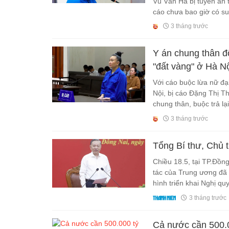
Vũ Văn Hà bị tuyên án t
cáo chưa bao giờ có suy
và hối hận, thậm chí k
3 tháng trước
Y án chung thân đ
"đất vàng" ở Hà N
Với cáo buộc lừa nữ đạ
Nội, bị cáo Đặng Thị T
chung thân, buộc trả lại
3 tháng trước
Tổng Bí thư, Chủ 
Chiều 18.5, tại TP.Đồn
tác của Trung ương đã 
hình triển khai Nghị qu
vụ trọng tâm thời gian t
3 tháng trước
Cả nước cần 500.0