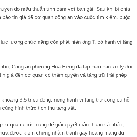
huyện do mâu thuẫn tình cảm với bạn gái. Sau khi bị chia
nh báo tin giả để cơ quan công an vào cuộc tìm kiếm, buộc
, lực lượng chức năng còn phát hiện ông T. có hành vi tàng
phủ, Công an phường Hòa Hưng đã lập biên bản xử lý đối
 tin giả đến cơ quan có thẩm quyền và tàng trữ trái phép
t khoảng 3,5 triệu đồng; riêng hành vi tàng trữ công cụ hỗ
g cùng hình thức tịch thu tang vật.
 cơ quan chức năng để giải quyết mâu thuẫn cá nhân,
n chưa được kiểm chứng nhằm tránh gây hoang mang dư