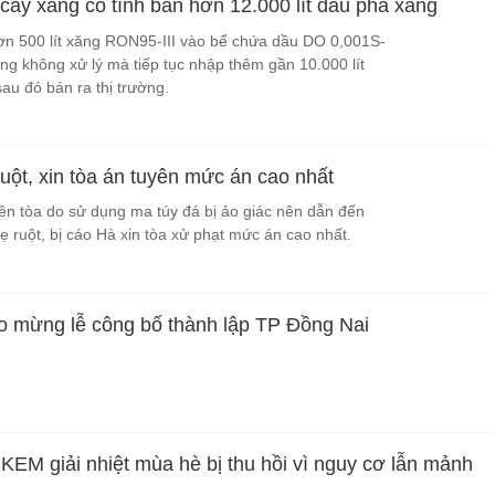
cây xăng cố tình bán hơn 12.000 lít dầu pha xăng
n 500 lít xăng RON95-III vào bể chứa dầu DO 0,001S-
ng không xử lý mà tiếp tục nhập thêm gần 10.000 lít
au đó bán ra thị trường.
ruột, xin tòa án tuyên mức án cao nhất
iên tòa do sử dụng ma túy đá bị ảo giác nên dẫn đến
ẹ ruột, bị cáo Hà xin tòa xử phạt mức án cao nhất.
 mừng lễ công bố thành lập TP Đồng Nai
KEM giải nhiệt mùa hè bị thu hồi vì nguy cơ lẫn mảnh