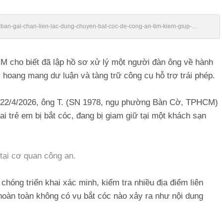
bi-ban-gai-chan-lien-lac-dung-chuyen-bat-coc-de-cong-an-tim-kiem-giup-
cho biết đã lập hồ sơ xử lý một người đàn ông về hành
ây hoang mang dư luận và tàng trữ công cụ hỗ trợ trái phép.
g 22/4/2026, ông T. (SN 1978, ngụ phường Bàn Cờ, TPHCM)
 trẻ em bị bắt cóc, đang bị giam giữ tại một khách sạn
tại cơ quan công an.
chóng triển khai xác minh, kiểm tra nhiều địa điểm liên
 hoàn toàn không có vụ bắt cóc nào xảy ra như nội dung