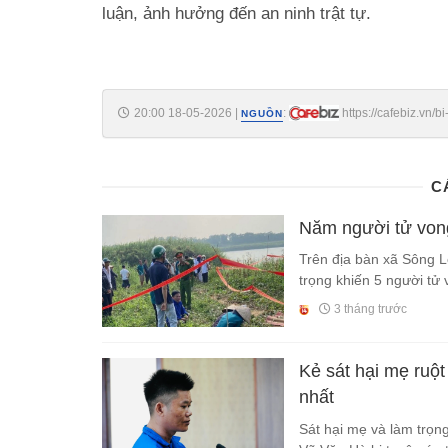
luận, ảnh hưởng đến an ninh trật tự.
20:00 18-05-2026
|
:
https://cafebiz.vn/
NGUỒN
176260518171444958.chn
C
Năm người tử von
Trên địa bàn xã Sông L
trọng khiến 5 người tử 
3 tháng trước
Kẻ sát hại mẹ ruột
nhất
Sát hại mẹ và làm trọng