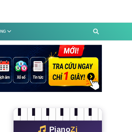
ỐNG
Piano
Zi