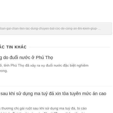
bi-ban-gai-chan-lien-lac-dung-chuyen-bat-coc-de-cong-an-tim-kiem-giup-
ÁC TIN KHÁC
g do đuối nước ở Phú Thọ
ô, tỉnh Phú Thọ đã xảy ra vụ đuối nước đặc biệt nghiêm
vong.
 sau khi sử dụng ma tuý đá xin tòa tuyên mức án cao
 thương chị gái ruột sau khi sử dụng ma tuý đá, bị cáo