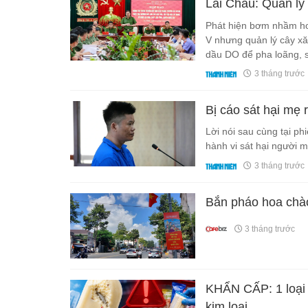
Lai Châu: Quản lý 
Phát hiện bơm nhầm hơ
V nhưng quản lý cây xă
dầu DO để pha loãng, s
3 tháng trước
Bị cáo sát hại mẹ 
Lời nói sau cùng tại ph
hành vi sát hại người m
3 tháng trước
Bắn pháo hoa chào
3 tháng trước
KHẨN CẤP: 1 loại 
kim loại