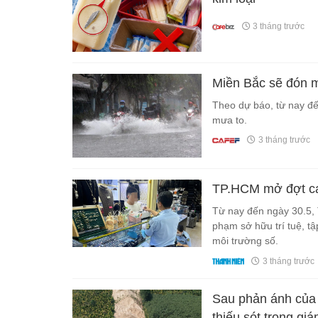
3 tháng trước
Miền Bắc sẽ đón mư
Theo dự báo, từ nay đế
mưa to.
3 tháng trước
TP.HCM mở đợt cao
Từ nay đến ngày 30.5, 
phạm sở hữu trí tuệ, tậ
môi trường số.
3 tháng trước
Sau phản ánh của 
thiếu sót trong giá