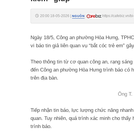
20:00 18-05-2026
|
:
https://cafebiz.vn/
NGUỒN
176260518171444958.chn
Ngày 18/5, Công an phường Hòa Hưng, TPHCM 
vi báo tin giả liên quan vụ “bắt cóc trẻ em” g
Theo thông tin từ cơ quan công an, rạng sán
đến Công an phường Hòa Hưng trình báo có hai
trên địa bàn.
Ông T. 
Tiếp nhận tin báo, lực lượng chức năng nhanh 
quan. Tuy nhiên, quá trình xác minh cho thấy
trình báo.