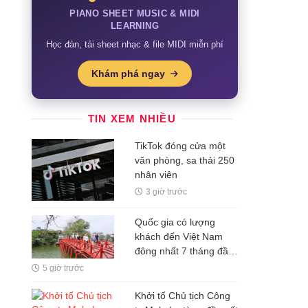
PIANO SHEET MUSIC & MIDI
LEARNING
Học đàn, tải sheet nhạc & file MIDI miễn phí
Khám phá ngay
TIN XEM NHIỀU
TikTok đóng cửa một
văn phòng, sa thải 250
nhân viên
3 giờ trước
Quốc gia có lượng
khách đến Việt Nam
đông nhất 7 tháng đầu
năm, vượt Hàn Quốc
5 giờ trước
và Nga, gấp gần 6 lần
Ấn Độ
Khởi tố Chủ tịch Công