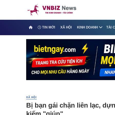
TIN MỚI
XÃ HỘI
KINH DOANH
TÀI 
XÃ HỘI
Bị bạn gái chặn liên lạc, d
kiếm "giúp"