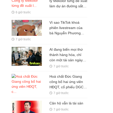
ty Mekolor từng đề xuất
làm dự án đường sắt
tốc độ cao Bắc - Nam
6 giờ trước
100 tỷ USD bằng vốn
tự có
Vì sao TikTok khoá
phiên livestream của
bà Nguyễn Phương
Hằng?
7 giờ trước
AI đang biến mọi thứ
thành hàng hóa, chỉ
còn một tài sản ngày
càng đắt giá: Não bộ
7 giờ trước
biết tập trung
Hoá chất Đức Giang
công bố hai ứng viên
HĐQT, cổ phiếu DGC
tăng trần
7 giờ trước
Căn hộ vẫn là tài sản
7 giờ trước