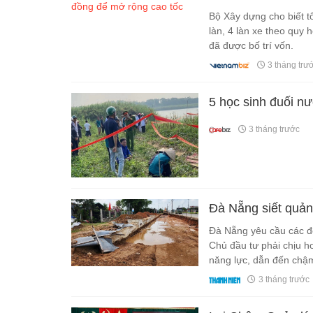
Bộ Xây dựng cho biết t
làn, 4 làn xe theo quy 
đã được bố trí vốn.
3 tháng trư
5 học sinh đuối n
3 tháng trước
Đà Nẵng siết quản 
Đà Nẵng yêu cầu các đơn
Chủ đầu tư phải chịu h
năng lực, dẫn đến chậm
3 tháng trước