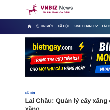
TIN MỚI
XÃ HỘI
KINH DOANH
TÀI 
XÃ HỘI
Lai Châu: Quản lý cây xăng 
xăng