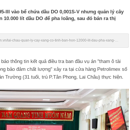
5-III vào bể chứa dầu DO 0,001S-V nhưng quản lý cây
 10.000 lít dầu DO để pha loãng, sau đó bán ra thị
en.vn/lai-chau-quan-ly-cay-xang-co-tinh-ban-hon-12000-lit-dau-pha-xang-
báo thông tin kết quả điều tra ban đầu vụ án "tham ô tài
ng bảo đảm chất lượng" xảy ra tại cửa hàng Petrolimex số
 Trường (31 tuổi, trú P.Tân Phong, Lai Châu) thực hiện.