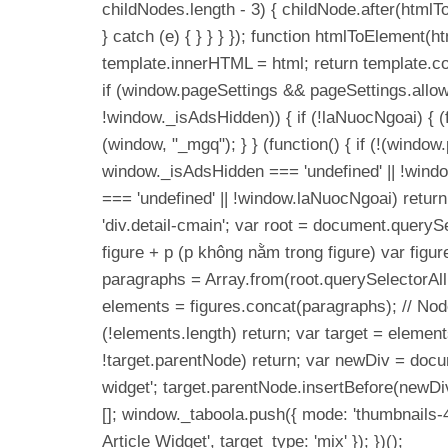
childNodes.length - 3) { childNode.after(html
} catch (e) { } } } }); function htmlToElement(
template.innerHTML = html; return template.con
if (window.pageSettings && pageSettings.allo
!window._isAdsHidden)) { if (!laNuocNgoai) { (fu
(window, "_mgq"); } } (function() { if (!(wind
window._isAdsHidden === 'undefined' || !windo
=== 'undefined' || !window.laNuocNgoai) return
'div.detail-cmain'; var root = document.querySel
figure + p (p không nằm trong figure) var figure
paragraphs = Array.from(root.querySelectorAll('p'
elements = figures.concat(paragraphs); // No
(!elements.length) return; var target = elements[
!target.parentNode) return; var newDiv = docum
widget'; target.parentNode.insertBefore(newDiv
[]; window._taboola.push({ mode: 'thumbnails-4x
Article Widget', target_type: 'mix' }); })();