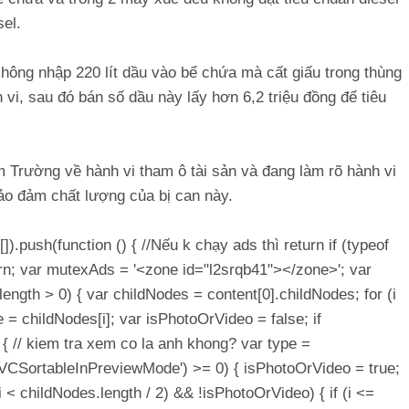
el.
không nhập 220 lít dầu vào bể chứa mà cất giấu trong thùng
vi, sau đó bán số dầu này lấy hơn 6,2 triệu đồng để tiêu
m Trường về hành vi tham ô tài sản và đang làm rõ hành vi
o đảm chất lượng của bị can này.
[]).push(function () { //Nếu k chạy ads thì return if (typeof
rn; var mutexAds = '<zone id="l2srqb41"></zone>'; var
t.length > 0) { var childNodes = content[0].childNodes; for (i
e = childNodes[i]; var isPhotoOrVideo = false; if
{ // kiem tra xem co la anh khong? var type =
Of('VCSortableInPreviewMode') >= 0) { isPhotoOrVideo = true;
 (i < childNodes.length / 2) && !isPhotoOrVideo) { if (i <=