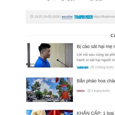
19:20 18-05-2026
|
:
https://thanhni
NGUỒN
185260518191030508.htm
C
Bị cáo sát hại mẹ 
Lời nói sau cùng tại ph
hành vi sát hại người m
3 tháng trước
Bắn pháo hoa chào
3 tháng trước
KHẨN CẤP: 1 loại 