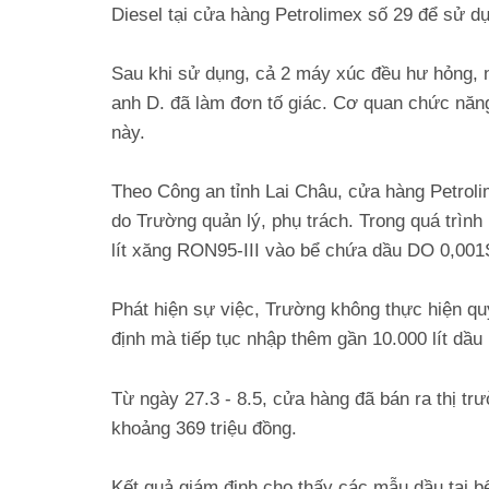
Diesel tại cửa hàng Petrolimex số 29 để sử d
Sau khi sử dụng, cả 2 máy xúc đều hư hỏng, 
anh D. đã làm đơn tố giác. Cơ quan chức năng
này.
Theo Công an tỉnh Lai Châu, cửa hàng Petrol
do Trường quản lý, phụ trách. Trong quá trìn
lít xăng RON95-III vào bể chứa dầu DO 0,001
Phát hiện sự việc, Trường không thực hiện qu
định mà tiếp tục nhập thêm gần 10.000 lít dầu
Từ ngày 27.3 - 8.5, cửa hàng đã bán ra thị tr
khoảng 369 triệu đồng.
Kết quả giám định cho thấy các mẫu dầu tại b