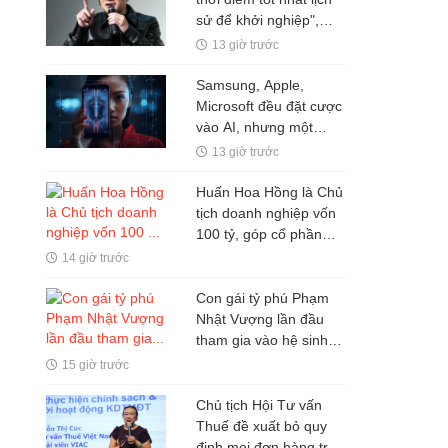
sử để khởi nghiệp",
nhiều người thất bại chỉ
13 giờ trước
vì mắc kẹt ở 1 ĐIỀU ai
cũng hiểu nhưng ít khi
Samsung, Apple,
vượt qua được
Microsoft đều đặt cược
vào AI, nhưng một
nghịch lý đang xuất
13 giờ trước
hiện: Người mua không
phải lúc nào cũng dùng
Huấn Hoa Hồng là Chủ
tịch doanh nghiệp vốn
100 tỷ, góp cổ phần
trong hai doanh nghiệp
14 giờ trước
khác
Con gái tỷ phú Phạm
Nhật Vượng lần đầu
tham gia vào hệ sinh
thái Vingroup
15 giờ trước
Chủ tịch Hội Tư vấn
Thuế đề xuất bỏ quy
định mọi đơn hàng trên