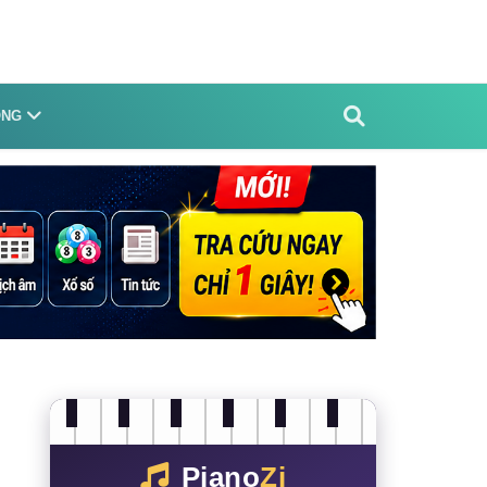
ỐNG
Piano
Zi