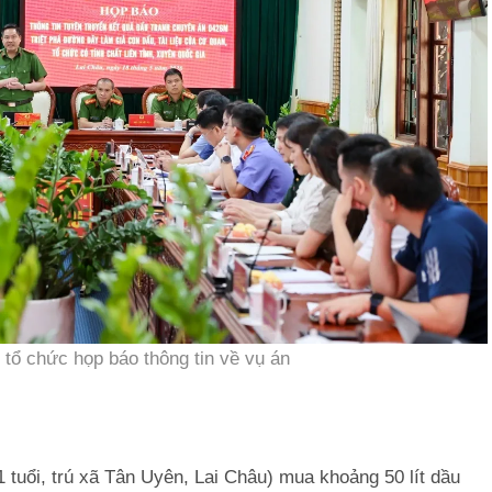
 tổ chức họp báo thông tin về vụ án
1 tuổi, trú xã Tân Uyên, Lai Châu) mua khoảng 50 lít dầu