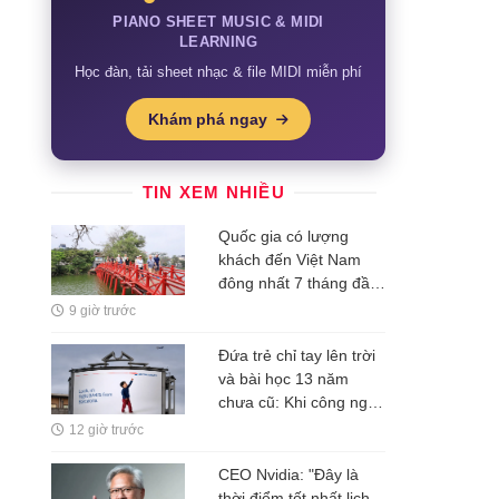
PIANO SHEET MUSIC & MIDI
LEARNING
Học đàn, tải sheet nhạc & file MIDI miễn phí
Khám phá ngay
TIN XEM NHIỀU
Quốc gia có lượng
khách đến Việt Nam
đông nhất 7 tháng đầu
năm, vượt Hàn Quốc
9 giờ trước
và Nga, gấp gần 6 lần
Ấn Độ
Đứa trẻ chỉ tay lên trời
và bài học 13 năm
chưa cũ: Khi công nghệ
rẻ dần, thứ đắt nhất là
12 giờ trước
một ý tưởng
CEO Nvidia: "Đây là
thời điểm tốt nhất lịch