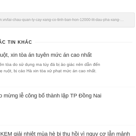
en.vn/lai-chau-quan-ly-cay-xang-co-tinh-ban-hon-12000-lit-dau-pha-xang-
ÁC TIN KHÁC
ruột, xin tòa án tuyên mức án cao nhất
iên tòa do sử dụng ma túy đá bị ảo giác nên dẫn đến
ẹ ruột, bị cáo Hà xin tòa xử phạt mức án cao nhất.
 mừng lễ công bố thành lập TP Đồng Nai
KEM giải nhiệt mùa hè bị thu hồi vì nguy cơ lẫn mảnh