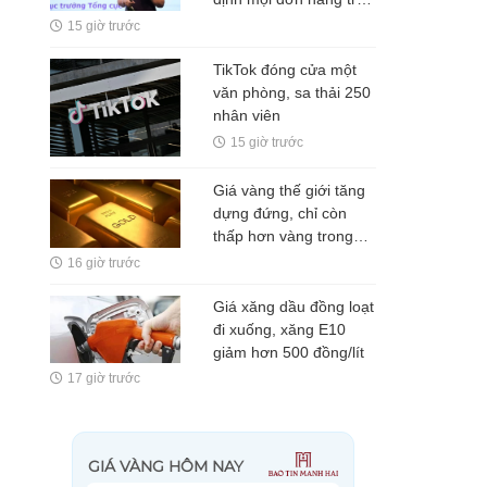
sàn TMĐT đều phải
15 giờ trước
xuất hóa đơn
TikTok đóng cửa một
văn phòng, sa thải 250
nhân viên
15 giờ trước
Giá vàng thế giới tăng
dựng đứng, chỉ còn
thấp hơn vàng trong
nước 5 triệu
16 giờ trước
đồng/lượng
Giá xăng dầu đồng loạt
đi xuống, xăng E10
giảm hơn 500 đồng/lít
17 giờ trước