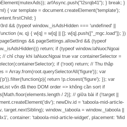
ToElement(mutexAds)); arfAsync.push("l2srqb41"); } break; }
html) { var template = document.createElement('template');
tent.firstChild; }
w3rd && (typeof window._isAdsHidden === 'undefined' ||
nction (w, q) { w[q] = w[q] || []; w[q].push(["_mgc.load"]); })
ow.pageSettings && pageSettings.allow3rd && (typeof
w._isAdsHidden))) return; if (typeof window.laNuocNgoai
; // chỉ chạy khi laNuocNgoai true var containerSelector =
ector(containerSelector); if (!root) return; // Thu thập
s = Array.from(root.querySelectorAll('figure')); var
)).filter(function(p){ return !p.closest('figure'); }); var
deList vốn đã theo DOM order => không cần sort if
Math.floor(elements.length / 2)]; // giữa bài if (!target ||
ent.createElement('div'); newDiv.id = 'taboola-mid-article-
, target.nextSibling); window._taboola = window._taboola ||
1', container: 'taboola-mid-article-widget', placement: 'Mid