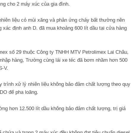
ụng cho 2 máy xúc của gia đình.
nhiên liệu có mùi xăng và phản ứng cháy bất thường nên
 xác định anh D. đã mua khoảng 600 lít dầu tại cửa hàng
imex số 29 thuộc Công ty TNHH MTV Petrolimex Lai Châu,
h nhập hàng, Trường cùng lái xe téc đã bơm nhầm hơn 500
S-V.
y trình xử lý nhiên liệu không bảo đảm chất lượng theo quy
 DO để pha loãng.
ường hơn 12.500 lít dầu không bảo đảm chất lượng, trị giá
ể chứa và trong 2 máy xúc đều không đạt tiêu chuẩn diesel