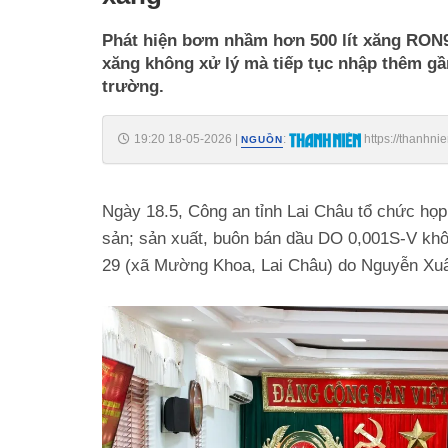
Phát hiện bơm nhầm hơn 500 lít xăng RON9
xăng không xử lý mà tiếp tục nhập thêm gần
trường.
19:20 18-05-2026
|
:
https://thanhni
NGUỒN
185260518191030508.htm
Ngày 18.5, Công an tỉnh Lai Châu tổ chức họp 
sản; sản xuất, buôn bán dầu DO 0,001S-V khô
29 (xã Mường Khoa, Lai Châu) do Nguyễn Xuân