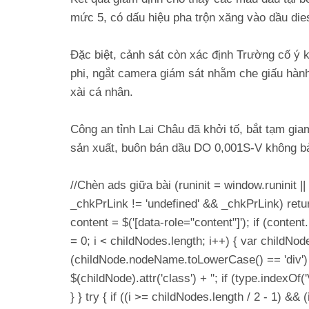
mức 5, có dấu hiệu pha trộn xăng vào dầu dies
Đặc biệt, cảnh sát còn xác định Trường cố ý 
phi, ngắt camera giám sát nhằm che giấu hành 
xài cá nhân.
Công an tỉnh Lai Châu đã khởi tố, bắt tạm gia
sản xuất, buôn bán dầu DO 0,001S-V không bả
//Chèn ads giữa bài (runinit = window.runinit || 
_chkPrLink != 'undefined' && _chkPrLink) retu
content = $('[data-role="content"]'); if (conten
= 0; i < childNodes.length; i++) { var childNod
(childNode.nodeName.toLowerCase() == 'div') 
$(childNode).attr('class') + ''; if (type.index
} } try { if ((i >= childNodes.length / 2 - 1) &&