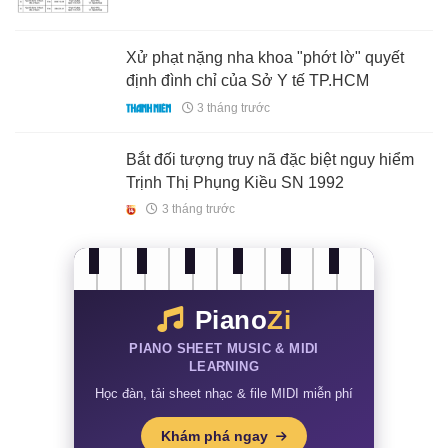
Xử phạt nặng nha khoa "phớt lờ" quyết
định đình chỉ của Sở Y tế TP.HCM
3 tháng trước
Bắt đối tượng truy nã đặc biệt nguy hiểm
Trịnh Thị Phụng Kiều SN 1992
3 tháng trước
Piano
Zi
PIANO SHEET MUSIC & MIDI
LEARNING
Học đàn, tải sheet nhạc & file MIDI miễn phí
Khám phá ngay