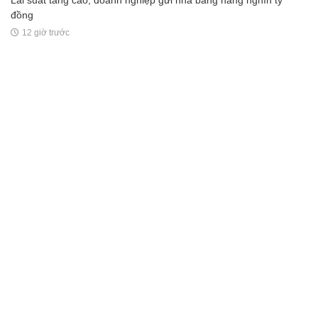
Lãi suất tăng cao, doanh nghiệp gửi nhà băng hàng nghìn tỷ
đồng
12 giờ trước