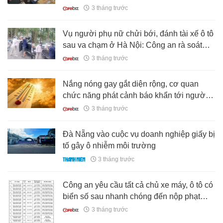
3 tháng trước
Vụ người phụ nữ chửi bới, đánh tài xế ô tô
sau va chạm ở Hà Nội: Công an rà soát
camera để tìm người
3 tháng trước
Nắng nóng gay gắt diện rộng, cơ quan
chức năng phát cảnh báo khẩn tới người
dân
3 tháng trước
Đà Nẵng vào cuộc vụ doanh nghiệp giấy bị
tố gây ô nhiễm môi trường
3 tháng trước
Công an yêu cầu tất cả chủ xe máy, ô tô có
biển số sau nhanh chóng đến nộp phạt
nguội theo Nghị định 168
3 tháng trước