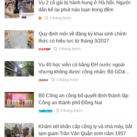
Vụ 2 cô gái bị hành hung ở Hà Nội: Người
dân kể lại phút náo loạn trong đêm
3 tháng trước
Quy định mới về đăng ký khai sinh chính
thức có hiệu lực từ tháng 3/2027
3 tháng trước
Vụ 40 học viên có bằng ĐH nước ngoài
nhưng không được công nhận: Bộ GD&ĐT
lập đoàn kiểm tra
3 tháng trước
Bộ Công an công bố quyết định thành lập
Công an thành phố Đồng Nai
3 tháng trước
Khám xét khẩn cấp công ty và nhà máy, bắt
tạm giam Trần Văn Quận sinh năm 1957