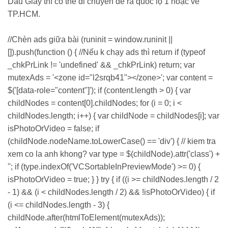
Dầu Giây thì có thể di chuyển để ra quốc lộ 1 hoặc về
TP.HCM.
//Chèn ads giữa bài (runinit = window.runinit ||
[]).push(function () { //Nếu k chạy ads thì return if (typeof
_chkPrLink != 'undefined' && _chkPrLink) return; var
mutexAds = '<zone id="l2srqb41"></zone>'; var content =
$('[data-role="content"]'); if (content.length > 0) { var
childNodes = content[0].childNodes; for (i = 0; i <
childNodes.length; i++) { var childNode = childNodes[i]; var
isPhotoOrVideo = false; if
(childNode.nodeName.toLowerCase() == 'div') { // kiem tra
xem co la anh khong? var type = $(childNode).attr('class') +
''; if (type.indexOf('VCSortableInPreviewMode') >= 0) {
isPhotoOrVideo = true; } } try { if ((i >= childNodes.length / 2
- 1) && (i < childNodes.length / 2) && !isPhotoOrVideo) { if
(i <= childNodes.length - 3) {
childNode.after(htmlToElement(mutexAds));