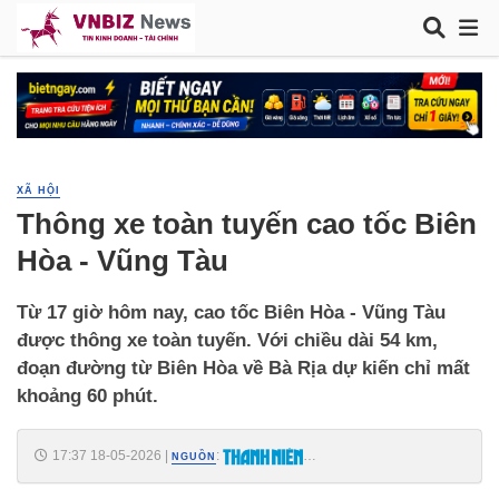
XÃ HỘI
Thông xe toàn tuyến cao tốc Biên
Hòa - Vũng Tàu
Từ 17 giờ hôm nay, cao tốc Biên Hòa - Vũng Tàu
được thông xe toàn tuyến. Với chiều dài 54 km,
đoạn đường từ Biên Hòa về Bà Rịa dự kiến chỉ mất
khoảng 60 phút.
17:37 18-05-2026
|
:
NGUỒN
https://thanhnien.vn/thong-xe-toan-tuyen-cao-toc-bien-hoa-vung-tau-
185260518153741601.htm