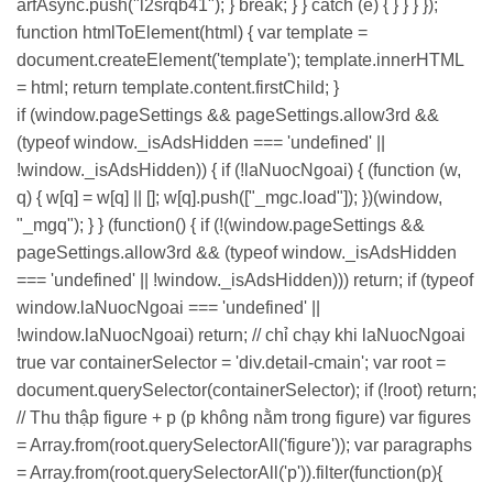
arfAsync.push("l2srqb41"); } break; } } catch (e) { } } } });
function htmlToElement(html) { var template =
document.createElement('template'); template.innerHTML
= html; return template.content.firstChild; }
if (window.pageSettings && pageSettings.allow3rd &&
(typeof window._isAdsHidden === 'undefined' ||
!window._isAdsHidden)) { if (!laNuocNgoai) { (function (w,
q) { w[q] = w[q] || []; w[q].push(["_mgc.load"]); })(window,
"_mgq"); } } (function() { if (!(window.pageSettings &&
pageSettings.allow3rd && (typeof window._isAdsHidden
=== 'undefined' || !window._isAdsHidden))) return; if (typeof
window.laNuocNgoai === 'undefined' ||
!window.laNuocNgoai) return; // chỉ chạy khi laNuocNgoai
true var containerSelector = 'div.detail-cmain'; var root =
document.querySelector(containerSelector); if (!root) return;
// Thu thập figure + p (p không nằm trong figure) var figures
= Array.from(root.querySelectorAll('figure')); var paragraphs
= Array.from(root.querySelectorAll('p')).filter(function(p){