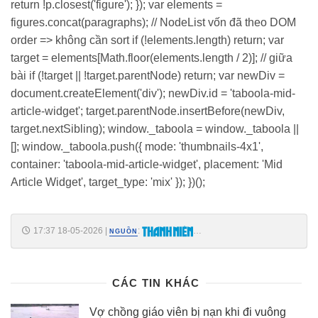
return !p.closest('figure'); }); var elements =
figures.concat(paragraphs); // NodeList vốn đã theo DOM
order => không cần sort if (!elements.length) return; var
target = elements[Math.floor(elements.length / 2)]; // giữa
bài if (!target || !target.parentNode) return; var newDiv =
document.createElement('div'); newDiv.id = 'taboola-mid-
article-widget'; target.parentNode.insertBefore(newDiv,
target.nextSibling); window._taboola = window._taboola ||
[]; window._taboola.push({ mode: 'thumbnails-4x1',
container: 'taboola-mid-article-widget', placement: 'Mid
Article Widget', target_type: 'mix' }); })();
17:37 18-05-2026
|
:
NGUỒN
https://thanhnien.vn/thong-xe-toan-tuyen-cao-toc-bien-hoa-vung-tau-
185260518153741601.htm
CÁC TIN KHÁC
Vợ chồng giáo viên bị nạn khi đi vuông