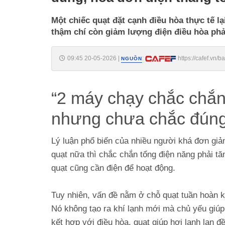
Một chiếc quạt đặt cạnh điều hòa thực tế l
thậm chí còn giảm lượng điện điều hòa phả
09:45 20-05-2026
|
:
https://cafef.vn
NGUỒN
thang-toi-chac-chan-giam-18826052009450606.chn
“2 máy chạy chắc chắn 
nhưng chưa chắc đún
Lý luận phổ biến của nhiều người khá đơn giản: 
quạt nữa thì chắc chắn tổng điện năng phải tăng
quạt cũng cần điện để hoạt động.
Tuy nhiên, vấn đề nằm ở chỗ quạt tuần hoàn kh
Nó không tạo ra khí lạnh mới mà chủ yếu giúp
kết hợp với điều hòa, quạt giúp hơi lạnh lan 