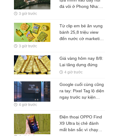
đá vôi ở Phong Nha:
Đường đi bằng tre, nội
3 giờ trước
thất bằng gỗ tái chế, du
khách như bước vào
Từ clip em bé ăn vụng
vùng đất cổ xưa
bánh 25,8 triệu view
đến nước cờ marketing
"thắng đậm" của đế
3 giờ trước
chế snack lớn nhất nhì
Hàn Quốc
Giá vàng hôm nay 8/8:
Lại tăng dựng đứng
4 giờ trước
Google cuối cùng cũng
ra tay: Pixel Tag lộ diện
ngay trước sự kiện
Pixel 11, chuẩn bị đối
4 giờ trước
đầu Apple AirTag và
Galaxy SmartTag
Điện thoại OPPO Find
X9 Ultra bị chê đánh
mất bản sắc vì chạy
theo iPhone, chuyên