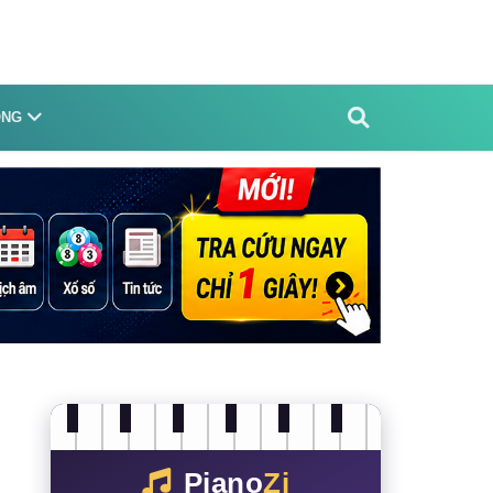
ỐNG
Piano
Zi