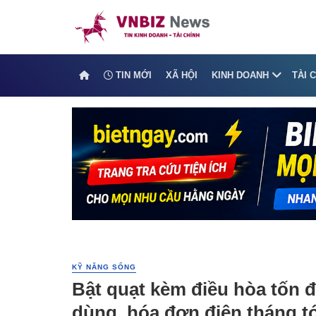
TIN MỚI
XÃ HỘI
KINH DOANH
TÀI 
KỸ NĂNG SỐNG
Bật quạt kèm điều hòa tốn đ
dùng, hóa đơn điện tháng t