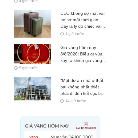
4 giờ trước
gia gọi đây là điểm trừ
lớn nhất
CEO không sợ mất vali,
họ sợ mất thời gian:
Đây là lý do chiếc vali
tích hợp định vị đang
4 giờ trước
được chú ý
Giá vàng hôm nay
8/8/2026: Điều gì vừa
xảy ra khiến giá vàng
tăng vọt?
5 giờ trước
"Một dự án nhà ở thất
bại không nhất thiết
phải đi đến kết cục bị
bỏ hoang"
14 giờ trước