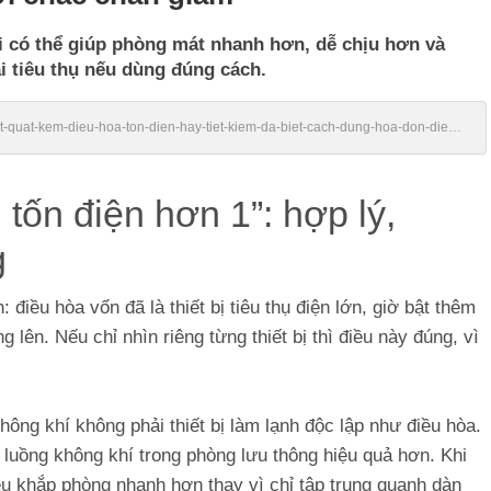
ại có thể giúp phòng mát nhanh hơn, dễ chịu hơn và
i tiêu thụ nếu dùng đúng cách.
/bat-quat-kem-dieu-hoa-ton-dien-hay-tiet-kiem-da-biet-cach-dung-hoa-don-dien-
tốn điện hơn 1”: hợp lý,
g
điều hòa vốn đã là thiết bị tiêu thụ điện lớn, giờ bật thêm
 lên. Nếu chỉ nhìn riêng từng thiết bị thì điều này đúng, vì
ông khí không phải thiết bị làm lạnh độc lập như điều hòa.
 luồng không khí trong phòng lưu thông hiệu quả hơn. Khi
đều khắp phòng nhanh hơn thay vì chỉ tập trung quanh dàn