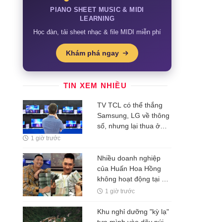
PIANO SHEET MUSIC & MIDI
LEARNING
Học đàn, tải sheet nhạc & file MIDI miễn phí
Khám phá ngay
TIN XEM NHIỀU
TV TCL có thể thắng
Samsung, LG về thông
số, nhưng lại thua ở
thứ người xem khó
1 giờ trước
nhận ra
Nhiều doanh nghiệp
của Huấn Hoa Hồng
không hoạt động tại địa
chỉ đăng ký
1 giờ trước
Khu nghỉ dưỡng "kỳ lạ"
tựa mình vào dãy núi