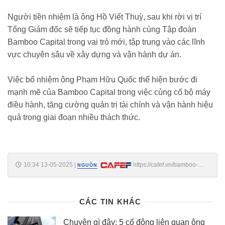
Người tiền nhiệm là ông Hồ Viết Thuỳ, sau khi rời vị trí
Tổng Giám đốc sẽ tiếp tục đồng hành cùng Tập đoàn
Bamboo Capital trong vai trò mới, tập trung vào các lĩnh
vực chuyên sâu về xây dựng và vận hành dự án.
Việc bổ nhiệm ông Phạm Hữu Quốc thể hiện bước đi
mạnh mẽ của Bamboo Capital trong việc củng cố bộ máy
điều hành, tăng cường quản trị tài chính và vận hành hiệu
quả trong giai đoạn nhiều thách thức.
10:34 13-05-2025
|
:
https://cafef.vn/bamboo-
NGUỒN
capital-co-tong-giam-doc-moi-188250513103417605.chn
CÁC TIN KHÁC
Chuyện gì đây: 5 cổ đông liên quan ông