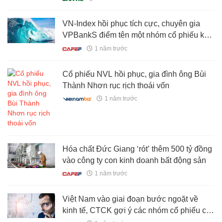
VN-Index hồi phục tích cực, chuyên gia
VPBankS điểm tên một nhóm cổ phiếu kỳ
vọng "dẫn sóng" thời gian tới
1 năm trước
Cổ phiếu NVL hồi phục, gia đình ông Bùi
Thành Nhơn rục rịch thoái vốn
1 năm trước
Hóa chất Đức Giang ‘rót’ thêm 500 tỷ đồng
vào công ty con kinh doanh bất động sản
1 năm trước
Việt Nam vào giai đoạn bước ngoặt về
kinh tế, CTCK gợi ý các nhóm cổ phiếu có
tiềm năng tăng trưởng cao