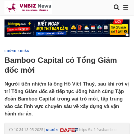
CHỨNG KHOÁN
Bamboo Capital có Tổng Giám
đốc mới
Người tiền nhiệm là ông Hồ Viết Thuỳ, sau khi rời vị
trí Tổng Giám đốc sẽ tiếp tục đồng hành cùng Tập
đoàn Bamboo Capital trong vai trò mới, tập trung
vào các lĩnh vực chuyên sâu về xây dựng và vận
hành dự án.
10:34 13-05-2025
|
:
https://cafef.vn/bamboo-
NGUỒN