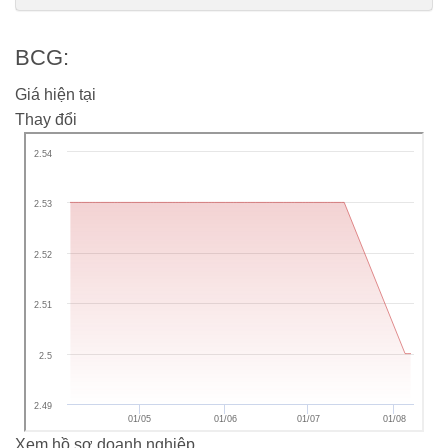
capital-co-tong-giam-doc-moi-188250513103417605.chn
BCG:
Giá hiện tại
Thay đổi
Xem hồ sơ doanh nghiệp