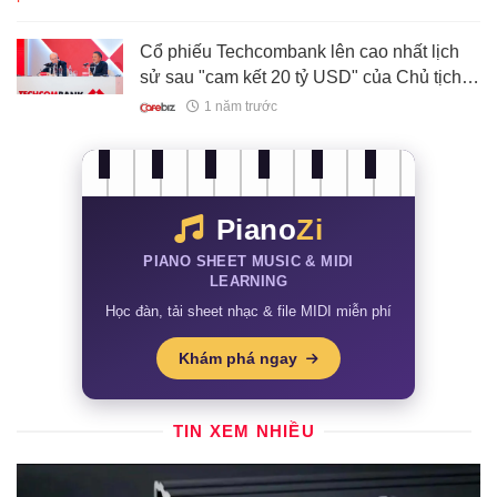
Cổ phiếu Techcombank lên cao nhất lịch
sử sau "cam kết 20 tỷ USD" của Chủ tịch
Hồ Hùng Anh
1 năm trước
Piano
Zi
PIANO SHEET MUSIC & MIDI
LEARNING
Học đàn, tải sheet nhạc & file MIDI miễn phí
Khám phá ngay
TIN XEM NHIỀU