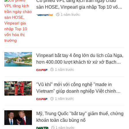
Cổ phiếu VPL tăng kịch trần ngày chào
sàn HOSE, Vinpearl gia nhập Top 10 vốn
hóa thị trường
1 năm trước
Vinpearl bắt tay 4 ông lớn du lịch của Nga,
hơn 400.000 lượt khách từ xứ xở Bạch
Dương sẽ đến Việt Nam 2025
1 năm trước
"Vũ khí" mới với công nghệ "made in
Vietnam" giúp doanh nghiệp Việt chinh
phục giàn khoan biển sâu
1 năm trước
Mỹ, Trung Quốc "bắt tay" giảm thuế, chứng
khoán toàn cầu bùng nổ
1 năm trước