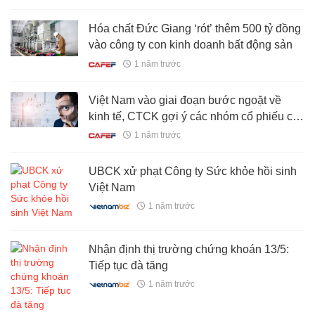
Hóa chất Đức Giang ‘rót’ thêm 500 tỷ đồng
vào công ty con kinh doanh bất động sản
1 năm trước
Việt Nam vào giai đoạn bước ngoặt về
kinh tế, CTCK gợi ý các nhóm cổ phiếu có
tiềm năng tăng trưởng cao
1 năm trước
UBCK xử phạt Công ty Sức khỏe hồi sinh
Việt Nam
1 năm trước
Nhận định thị trường chứng khoán 13/5:
Tiếp tục đà tăng
1 năm trước