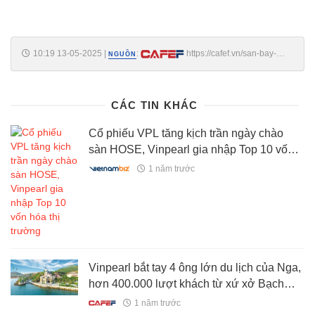
10:19 13-05-2025
|
:
https://cafef.vn/san-bay-
NGUỒN
dau-tien-cua-acv-van-hanh-tram-sac-xe-dien-vinfast-
188250513101956222.chn
CÁC TIN KHÁC
Cổ phiếu VPL tăng kịch trần ngày chào
sàn HOSE, Vinpearl gia nhập Top 10 vốn
hóa thị trường
1 năm trước
Vinpearl bắt tay 4 ông lớn du lịch của Nga,
hơn 400.000 lượt khách từ xứ xở Bạch
Dương sẽ đến Việt Nam 2025
1 năm trước