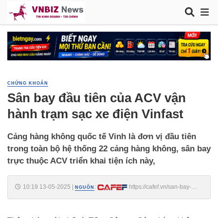
CHỨNG KHOÁN
Sân bay đầu tiên của ACV vận
hành trạm sạc xe điện Vinfast
Cảng hàng không quốc tế Vinh là đơn vị đầu tiên
trong toàn bộ hệ thống 22 cảng hàng không, sân bay
trực thuộc ACV triển khai tiện ích này,
10:19 13-05-2025
|
:
https://cafef.vn/san-bay-
NGUỒN
dau-tien-cua-acv-van-hanh-tram-sac-xe-dien-vinfast-
188250513101956222.chn