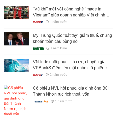
"Vũ khí" mới với công nghệ "made in
Vietnam" giúp doanh nghiệp Việt chinh
phục giàn khoan biển sâu
1 năm trước
Mỹ, Trung Quốc "bắt tay" giảm thuế, chứng
khoán toàn cầu bùng nổ
1 năm trước
VN-Index hồi phục tích cực, chuyên gia
VPBankS điểm tên một nhóm cổ phiếu kỳ
vọng "dẫn sóng" thời gian tới
1 năm trước
Cổ phiếu NVL hồi phục, gia đình ông Bùi
Thành Nhơn rục rịch thoái vốn
1 năm trước