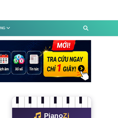
ỐNG
Piano
Zi