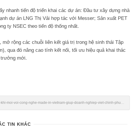
y nhanh tiến độ triển khai các dự án: Đầu tư xây dựng nhà
 lạnh dự án LNG Thị Vải hợp tác với Messer; Sản xuất PET
ông ty NSEC theo tiến độ thống nhất.
ở rộng các chuỗi liên kết giá trị trong hệ sinh thái Tập
, qua đó nâng cao tính kết nối, tối ưu hiệu quả khai thác
 trưởng mới.
/vu-khi-moi-voi-cong-nghe-made-in-vietnam-giup-doanh-nghiep-viet-chinh-phuc-
ÁC TIN KHÁC