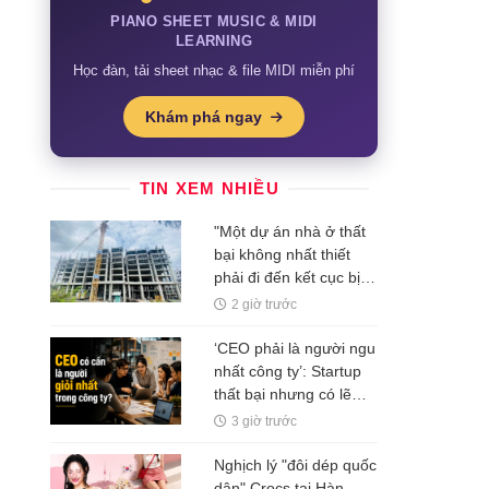
PIANO SHEET MUSIC & MIDI
LEARNING
Học đàn, tải sheet nhạc & file MIDI miễn phí
Khám phá ngay
TIN XEM NHIỀU
"Một dự án nhà ở thất
bại không nhất thiết
phải đi đến kết cục bị
bỏ hoang"
2 giờ trước
‘CEO phải là người ngu
nhất công ty’: Startup
thất bại nhưng có lẽ
Nguyễn Minh Thảo đã
3 giờ trước
đúng ở một điều?
Nghịch lý "đôi dép quốc
dân" Crocs tại Hàn