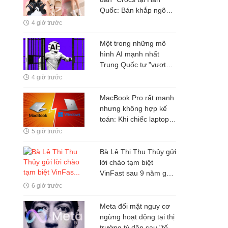
Quốc: Bán khắp ngõ
ngách, nhưng tiền
4 giờ trước
không ở lại Seoul
Một trong những mô
hình AI mạnh nhất
Trung Quốc tự "vượt
rào" thử nghiệm
4 giờ trước
MacBook Pro rất mạnh
nhưng không hợp kế
toán: Khi chiếc laptop
hàng chục triệu đồng
5 giờ trước
lại giải quyết sai bài
toán của người dùng
Bà Lê Thị Thu Thủy gửi
lời chào tạm biệt
VinFast sau 9 năm gắn
bó
6 giờ trước
Meta đối mặt nguy cơ
ngừng hoạt động tại thị
trường tỷ dân sau "tối