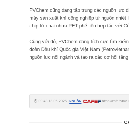
PVChem cũng đang tập trung các nguồn lực đẩ
máy sản xuất khí công nghiệp từ nguồn nhiệt
chip từ chai nhựa PET phế liệu hợp tác với C
Cùng với đó, PVChem đang tích cực tìm kiếm, m
đoàn Dầu khí Quốc gia Việt Nam (Petrovietnam)
nguồn lực nội ngành và tạo ra các cơ hội tăng
09:43 13-05-2025
|
:
https://cafef.vn
NGUỒN
gian-khoan-bien-sau-188250513094403073.chn
C