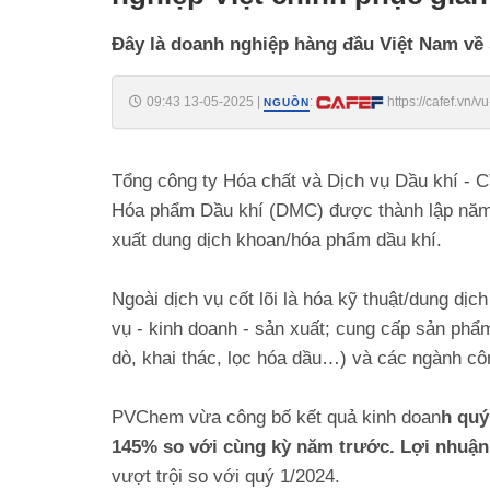
Đây là doanh nghiệp hàng đầu Việt Nam về 
09:43 13-05-2025
|
:
https://cafef.vn
NGUỒN
gian-khoan-bien-sau-188250513094403073.chn
Tổng công ty Hóa chất và Dịch vụ Dầu khí - 
Hóa phẩm Dầu khí (DMC) được thành lập năm 
xuất dung dịch khoan/hóa phẩm dầu khí.
Ngoài dịch vụ cốt lõi là hóa kỹ thuật/dung dịc
vụ - kinh doanh - sản xuất; cung cấp sản phẩ
dò, khai thác, lọc hóa dầu…) và các ngành cô
PVChem vừa công bố kết quả kinh doan
h quý
145% so với cùng kỳ năm trước. Lợi nhuận 
vượt trội so với quý 1/2024.