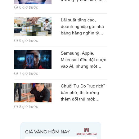
hậu thư" 72 giờ cho
6 giờ trước
Mark Zuckerberg
Lãi suất tăng cao,
doanh nghiệp gửi nhà
băng hàng nghìn tỷ
đồng
6 giờ trước
Samsung, Apple,
Microsoft đều đặt cược
vào AI, nhưng một
nghịch lý đang xuất
7 giờ trước
hiện: Người mua không
phải lúc nào cũng dùng
Chuỗi Tự Do "rục rịch"
bán phở, thị trường
thêm đối thủ mới:
Tham vọng mở rộng
8 giờ trước
"hệ sinh thái" F&B sau
quán nhậu và quán
nướng?