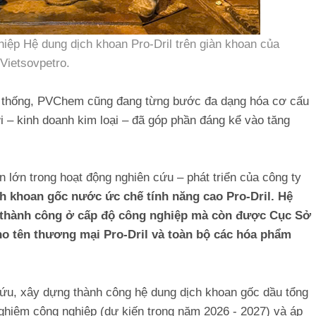
ệp Hệ dung dịch khoan Pro-Dril trên giàn khoan của
Vietsovpetro.
ền thống, PVChem cũng đang từng bước đa dạng hóa cơ cấu
 – kinh doanh kim loại – đã góp phần đáng kể vào tăng
 lớn trong hoạt động nghiên cứu – phát triển của công ty
h khoan gốc nước ức chế tính năng cao Pro-Dril. Hệ
 thành công ở cấp độ công nghiệp mà còn được Cục Sở
ho tên thương mại Pro-Dril và toàn bộ các hóa phẩm
ứu, xây dựng thành công hệ dung dịch khoan gốc dầu tổng
hiệm công nghiệp (dự kiến trong năm 2026 - 2027) và áp