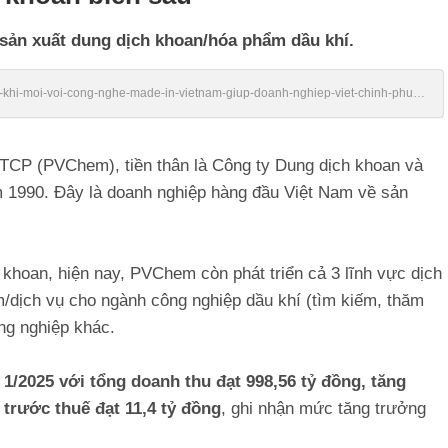
sản xuất dung dịch khoan/hóa phẩm dầu khí.
/vu-khi-moi-voi-cong-nghe-made-in-vietnam-giup-doanh-nghiep-viet-chinh-phuc-
CTCP (PVChem), tiền thân là Công ty Dung dịch khoan và
1990. Đây là doanh nghiệp hàng đầu Việt Nam về sản
h khoan, hiện nay, PVChem còn phát triển cả 3 lĩnh vực dịch
m/dịch vụ cho ngành công nghiệp dầu khí (tìm kiếm, thăm
ng nghiệp khác.
 1/2025 với tổng doanh thu đạt 998,56 tỷ đồng, tăng
trước thuế đạt 11,4 tỷ đồng
, ghi nhận mức tăng trưởng