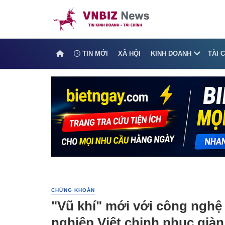
TIN MỚI
XÃ HỘI
KINH DOANH
TÀI 
CHỨNG KHOÁN
"Vũ khí" mới với công nghệ
nghiệp Việt chinh phục giàn