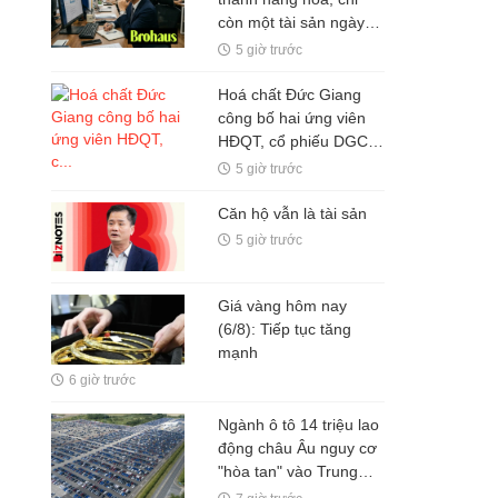
còn một tài sản ngày
càng đắt giá: Não bộ
5 giờ trước
biết tập trung
Hoá chất Đức Giang
công bố hai ứng viên
HĐQT, cổ phiếu DGC
tăng trần
5 giờ trước
Căn hộ vẫn là tài sản
5 giờ trước
Giá vàng hôm nay
(6/8): Tiếp tục tăng
mạnh
6 giờ trước
Ngành ô tô 14 triệu lao
động châu Âu nguy cơ
"hòa tan" vào Trung
Quốc: Công nhân làm