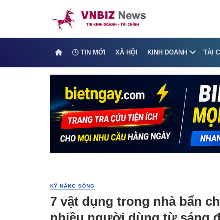
TIN MỚI
XÃ HỘI
KINH DOANH
TÀI 
KỸ NĂNG SỐNG
7 vật dụng trong nhà bẩn c
nhiều người dùng từ sáng 