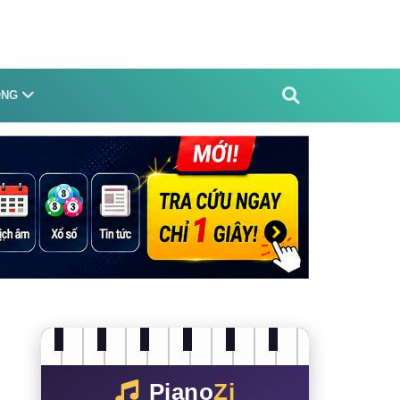
ỐNG
Piano
Zi