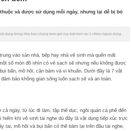
thuộc và được sử dụng mỗi ngày, nhưng lại dễ bị bỏ
/7-vat-dung-trong-nha-ban-chang-kem-gie-rua-bat-mon-so-1-nhieu-nguoi-dung-
 trung vào sàn nhà, bếp hay nhà vệ sinh mà quên mất
 một số món đồ nhìn có vẻ sạch sẽ nhưng nếu không được
ụ bụi bẩn, mồ hôi, cặn bám và vi khuẩn. Dưới đây là 7 vật
 đảm bảo không gian sống luôn sạch sẽ và an toàn.
 cả ngày, từ lúc đi làm, tập thể dục, ngồi quán cà phê đến
i hiếm khi vệ sinh tai nghe dù đây là vật dụng tiếp xúc trực
áy tai, mồ hôi và bụi bẩn có thể bám lại trên đầu tai nghe,