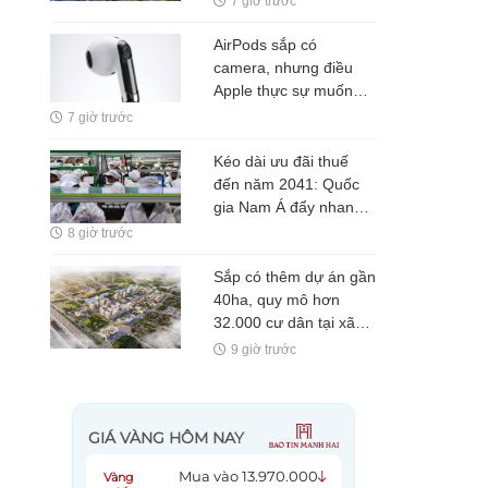
7 giờ trước
vài ngày/tháng, có nhà
máy nửa năm chỉ sản
AirPods sắp có
xuất hơn 6.000 xe
camera, nhưng điều
Apple thực sự muốn
bán không phải là một
7 giờ trước
chiếc tai nghe
Kéo dài ưu đãi thuế
đến năm 2041: Quốc
gia Nam Á đẩy nhanh
chiến lược "Trung Quốc
8 giờ trước
+ 1", muốn trở thành
công xưởng của thế
Sắp có thêm dự án gần
giới
40ha, quy mô hơn
32.000 cư dân tại xã
Phúc Thịnh, Hà Nội
9 giờ trước