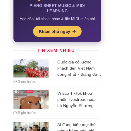
PIANO SHEET MUSIC & MIDI
LEARNING
Học đàn, tải sheet nhạc & file MIDI miễn phí
Khám phá ngay
TIN XEM NHIỀU
Quốc gia có lượng
khách đến Việt Nam
đông nhất 7 tháng đầu
năm, vượt Hàn Quốc
3 giờ trước
và Nga, gấp gần 6 lần
Ấn Độ
Vì sao TikTok khoá
phiên livestream của
bà Nguyễn Phương
Hằng?
5 giờ trước
AI đang biến mọi thứ
thành hàng hóa, chỉ