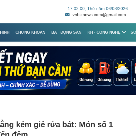
17:02:00
, Thứ năm 06/08/2026
vnbiznews.com@gmail.com
CHÍNH
CHỨNG KHOÁN
BẤT ĐỘNG SẢN
KH - CÔNG NGHỆ
S
hẳng kém giẻ rửa bát: Món số 1
đến đêm