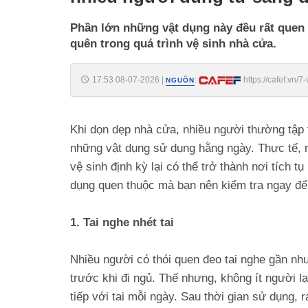
Phần lớn những vật dụng này đều rất quen 
quên trong quá trình vệ sinh nhà cửa.
17:53 08-07-2026
|
:
https://cafef.vn
NGUỒN
tu-sang-den-dem-188260708155406384.chn
Khi dọn dẹp nhà cửa, nhiều người thường tập
những vật dụng sử dụng hằng ngày. Thực tế,
vệ sinh định kỳ lại có thể trở thành nơi tích t
dụng quen thuộc mà bạn nên kiểm tra ngay để
1. Tai nghe nhét tai
Nhiều người có thói quen đeo tai nghe gần như
trước khi đi ngủ. Thế nhưng, không ít người lạ
tiếp với tai mỗi ngày. Sau thời gian sử dụng, r