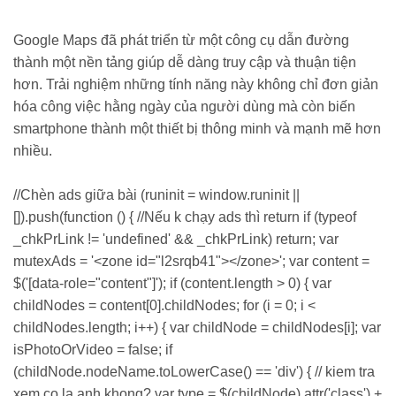
Google Maps đã phát triển từ một công cụ dẫn đường
thành một nền tảng giúp dễ dàng truy cập và thuận tiện
hơn. Trải nghiệm những tính năng này không chỉ đơn giản
hóa công việc hằng ngày của người dùng mà còn biến
smartphone thành một thiết bị thông minh và mạnh mẽ hơn
nhiều.
//Chèn ads giữa bài (runinit = window.runinit ||
[]).push(function () { //Nếu k chạy ads thì return if (typeof
_chkPrLink != 'undefined' && _chkPrLink) return; var
mutexAds = '<zone id="l2srqb41"></zone>'; var content =
$('[data-role="content"]'); if (content.length > 0) { var
childNodes = content[0].childNodes; for (i = 0; i <
childNodes.length; i++) { var childNode = childNodes[i]; var
isPhotoOrVideo = false; if
(childNode.nodeName.toLowerCase() == 'div') { // kiem tra
xem co la anh khong? var type = $(childNode).attr('class') +