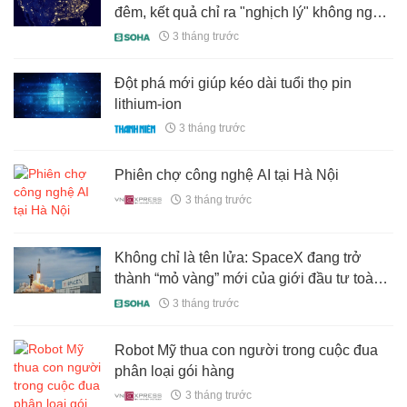
đêm, kết quả chỉ ra "nghịch lý" không ngờ
tới, đặc biệt ở châu Âu
3 tháng trước
Đột phá mới giúp kéo dài tuổi thọ pin
lithium-ion
3 tháng trước
Phiên chợ công nghệ AI tại Hà Nội
3 tháng trước
Không chỉ là tên lửa: SpaceX đang trở
thành “mỏ vàng” mới của giới đầu tư toàn
cầu?
3 tháng trước
Robot Mỹ thua con người trong cuộc đua
phân loại gói hàng
3 tháng trước