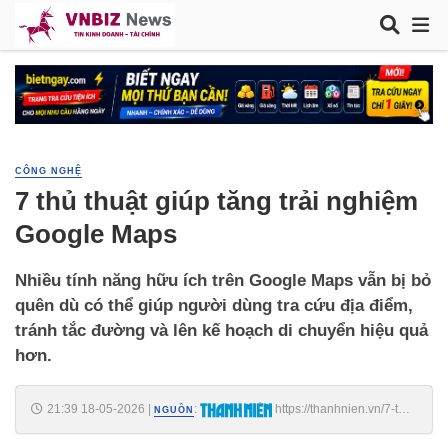
CÔNG NGHỆ
7 thủ thuật giúp tăng trải nghiệm
Google Maps
Nhiều tính năng hữu ích trên Google Maps vẫn bị bỏ
quên dù có thể giúp người dùng tra cứu địa điểm,
tránh tắc đường và lên kế hoạch di chuyển hiệu quả
hơn.
21:39 18-05-2026
|
:
https://thanhnien.vn/7-thu-
NGUỒN
thuat-giup-tang-trai-nghiem-google-maps-185260515162211085.htm