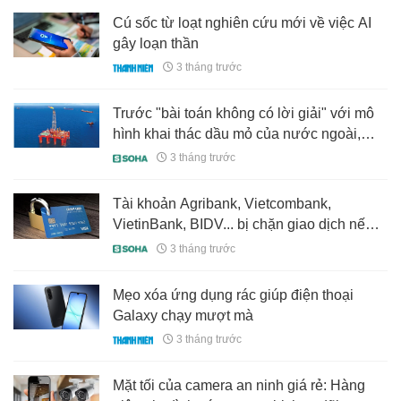
Cú sốc từ loạt nghiên cứu mới về việc AI
gây loạn thần
3 tháng trước
Trước "bài toán không có lời giải" với mô
hình khai thác dầu mỏ của nước ngoài,
Việt Nam tự "may đo" giải pháp, làm chủ
3 tháng trước
hoàn toàn chuỗi công nghệ, thu về 4,5 tỷ
USD
Tài khoản Agribank, Vietcombank,
VietinBank, BIDV... bị chặn giao dịch nếu
không đáp ứng điều kiện sau
3 tháng trước
Mẹo xóa ứng dụng rác giúp điện thoại
Galaxy chạy mượt mà
3 tháng trước
Mặt tối của camera an ninh giá rẻ: Hàng