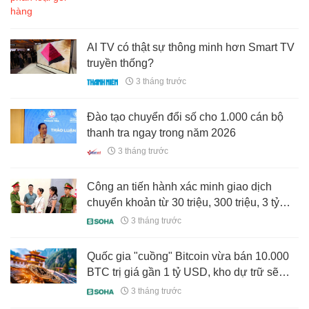
AI TV có thật sự thông minh hơn Smart TV
truyền thống?
3 tháng trước
Đào tạo chuyển đổi số cho 1.000 cán bộ
thanh tra ngay trong năm 2026
3 tháng trước
Công an tiến hành xác minh giao dịch
chuyển khoản từ 30 triệu, 300 triệu, 3 tỷ
đồng,... của nhiều người dân
3 tháng trước
Quốc gia "cuồng" Bitcoin vừa bán 10.000
BTC trị giá gần 1 tỷ USD, kho dự trữ sẽ
cạn vào tháng 9 này: Chuyện gì đây?
3 tháng trước