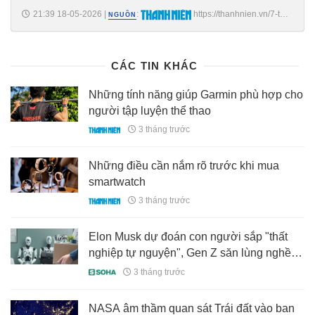
21:39 18-05-2026
|
:
https://thanhnien.vn/7-thu-
NGUỒN
thuat-giup-tang-trai-nghiem-google-maps-185260515162211085.htm
CÁC TIN KHÁC
Những tính năng giúp Garmin phù hợp cho
người tập luyện thể thao
3 tháng trước
Những điều cần nắm rõ trước khi mua
smartwatch
3 tháng trước
Elon Musk dự đoán con người sắp "thất
nghiệp tự nguyện", Gen Z săn lùng nghề
"miễn nhiễm" với AI và câu trả lời bất ngờ
3 tháng trước
từ ông chủ khách sạn 20.000 người
NASA âm thầm quan sát Trái đất vào ban