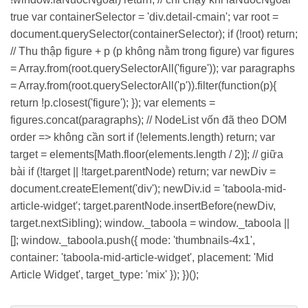
true var containerSelector = 'div.detail-cmain'; var root =
document.querySelector(containerSelector); if (!root) return;
// Thu thập figure + p (p không nằm trong figure) var figures
= Array.from(root.querySelectorAll('figure')); var paragraphs
= Array.from(root.querySelectorAll('p')).filter(function(p){
return !p.closest('figure'); }); var elements =
figures.concat(paragraphs); // NodeList vốn đã theo DOM
order => không cần sort if (!elements.length) return; var
target = elements[Math.floor(elements.length / 2)]; // giữa
bài if (!target || !target.parentNode) return; var newDiv =
document.createElement('div'); newDiv.id = 'taboola-mid-
article-widget'; target.parentNode.insertBefore(newDiv,
target.nextSibling); window._taboola = window._taboola ||
[]; window._taboola.push({ mode: 'thumbnails-4x1',
container: 'taboola-mid-article-widget', placement: 'Mid
Article Widget', target_type: 'mix' }); })();