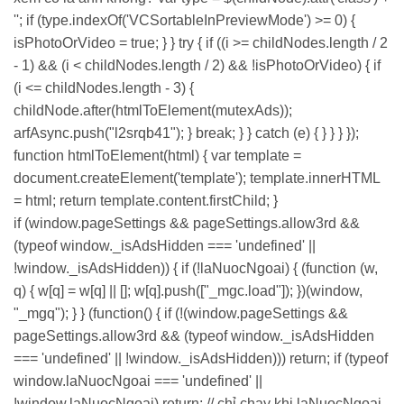
''; if (type.indexOf('VCSortableInPreviewMode') >= 0) {
isPhotoOrVideo = true; } } try { if ((i >= childNodes.length / 2
- 1) && (i < childNodes.length / 2) && !isPhotoOrVideo) { if
(i <= childNodes.length - 3) {
childNode.after(htmlToElement(mutexAds));
arfAsync.push("l2srqb41"); } break; } } catch (e) { } } } });
function htmlToElement(html) { var template =
document.createElement('template'); template.innerHTML
= html; return template.content.firstChild; }
if (window.pageSettings && pageSettings.allow3rd &&
(typeof window._isAdsHidden === 'undefined' ||
!window._isAdsHidden)) { if (!laNuocNgoai) { (function (w,
q) { w[q] = w[q] || []; w[q].push(["_mgc.load"]); })(window,
"_mgq"); } } (function() { if (!(window.pageSettings &&
pageSettings.allow3rd && (typeof window._isAdsHidden
=== 'undefined' || !window._isAdsHidden))) return; if (typeof
window.laNuocNgoai === 'undefined' ||
!window.laNuocNgoai) return; // chỉ chạy khi laNuocNgoai