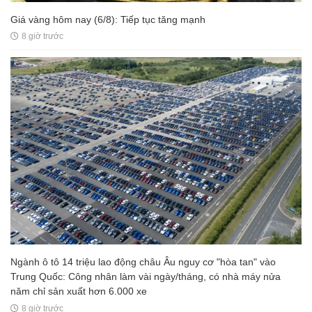
Giá vàng hôm nay (6/8): Tiếp tục tăng mạnh
8 giờ trước
Ngành ô tô 14 triệu lao động châu Âu nguy cơ "hòa tan" vào
Trung Quốc: Công nhân làm vài ngày/tháng, có nhà máy nửa
năm chỉ sản xuất hơn 6.000 xe
8 giờ trước