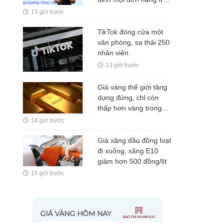
sàn TMĐT đều phải
13 giờ trước
xuất hóa đơn
TikTok đóng cửa một
văn phòng, sa thải 250
nhân viên
13 giờ trước
Giá vàng thế giới tăng
dựng đứng, chỉ còn
thấp hơn vàng trong
nước 5 triệu
14 giờ trước
đồng/lượng
Giá xăng dầu đồng loạt
đi xuống, xăng E10
giảm hơn 500 đồng/lít
15 giờ trước