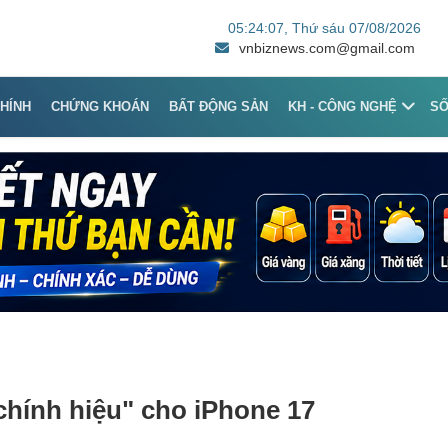
05:24:07
, Thứ sáu 07/08/2026
vnbiznews.com@gmail.com
CHÍNH
CHỨNG KHOÁN
BẤT ĐỘNG SẢN
KH - CÔNG NGHỆ
S
"chính hiệu" cho iPhone 17