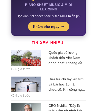
PIANO SHEET MUSIC & MIDI
LEARNING
Học đàn, tải sheet nhạc & file MIDI miễn phí
Khám phá ngay
TIN XEM NHIỀU
Quốc gia có lượng
khách đến Việt Nam
đông nhất 7 tháng đầu
năm, vượt Hàn Quốc
6 giờ trước
và Nga, gấp gần 6 lần
Ấn Độ
Đứa trẻ chỉ tay lên trời
và bài học 13 năm
chưa cũ: Khi công nghệ
rẻ dần, thứ đắt nhất là
9 giờ trước
một ý tưởng
CEO Nvidia: "Đây là
thời điểm tốt nhất lịch