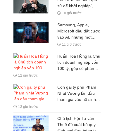
sử để khởi nghiệp",
nhiều người thất bại chỉ
10 giờ trước
vì mắc kẹt ở 1 ĐIỀU ai
cũng hiểu nhưng ít khi
Samsung, Apple,
vượt qua được
Microsoft đều đặt cược
vào AI, nhưng một
nghịch lý đang xuất
11 giờ trước
hiện: Người mua không
phải lúc nào cũng dùng
Huấn Hoa Hồng là Chủ
tịch doanh nghiệp vốn
100 tỷ, góp cổ phần
trong hai doanh nghiệp
12 giờ trước
khác
Con gái tỷ phú Phạm
Nhật Vượng lần đầu
tham gia vào hệ sinh
thái Vingroup
13 giờ trước
Chủ tịch Hội Tư vấn
Thuế đề xuất bỏ quy
định mọi đơn hàng trên