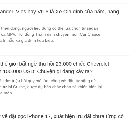
pander, Vios hay VF 5 là Xe Gia đình của năm, hạng
 triệu đồng, người tiêu dùng có thể lựa chọn từ sedan
và cả MPV. Hội đồng Thẩm định chuyên môn Car Choice
 5 mẫu xe gia đình tiêu biểu.
thế giới bất ngờ thu hồi 23.000 chiếc Chevrolet
hơn 100.000 USD: Chuyện gì đang xảy ra?
ác đợt triệu hồi quy mô lớn, cộng với đầu tư nặng nề
 tự lái Cruise, được dự báo chắc chắn sẽ khiến biên lợi
ào mòn.
 về đặt cọc iPhone 17, xuất hiện ưu đãi chưa từng có