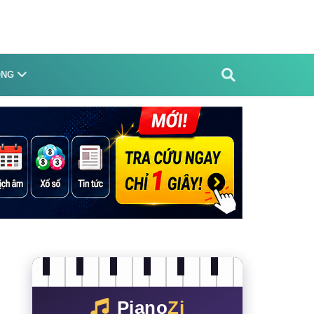
ỐNG
Piano
Zi