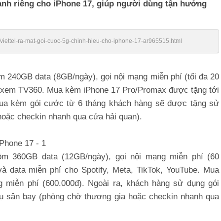
 dành riêng cho iPhone 17, giúp người dùng tận hưởng
n/viettel-ra-mat-goi-cuoc-5g-chinh-hieu-cho-iphone-17-ar965515.html
m 240GB data (8GB/ngày), gọi nội mạng miễn phí (tối đa 20
ợi xem TV360. Mua kèm iPhone 17 Pro/Promax được tặng tới
 mua kèm gói cước từ 6 tháng khách hàng sẽ được tặng sử
hoặc checkin nhanh qua cửa hải quan).
ồm 360GB data (12GB/ngày), gọi nội mạng miễn phí (60
à data miễn phí cho Spotify, Meta, TikTok, YouTube. Mua
 miễn phí (600.000đ). Ngoài ra, khách hàng sử dụng gói
ụ sân bay (phòng chờ thương gia hoặc checkin nhanh qua