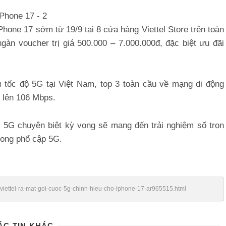
one 17 sớm từ 19/9 tại 8 cửa hàng Viettel Store trên toàn
ngàn voucher trị giá 500.000 – 7.000.000đ, đặc biệt ưu đãi
u tốc độ 5G tại Việt Nam, top 3 toàn cầu về mạng di động
i lên 106 Mbps.
c 5G chuyên biệt kỳ vọng sẽ mang đến trải nghiệm số trọn
trong phổ cập 5G.
n/viettel-ra-mat-goi-cuoc-5g-chinh-hieu-cho-iphone-17-ar965515.html
ÁC TIN KHÁC