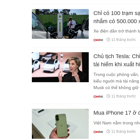
Chỉ có 100 trạm s
nhắm có 500.000 x
Xe điện dần trở thành l
11 tháng trước
Chủ tịch Tesla: Chỉ
tài hiếm khi xuất h
Trong cuộc phỏng vấn, 
kiểu người mà tài năng
Musk có thể không giữ 
của mọi bước đi chiến 
11 tháng trước
Mua iPhone 17 ở đâ
Việt Nam nằm trong nhó
11 tháng trước