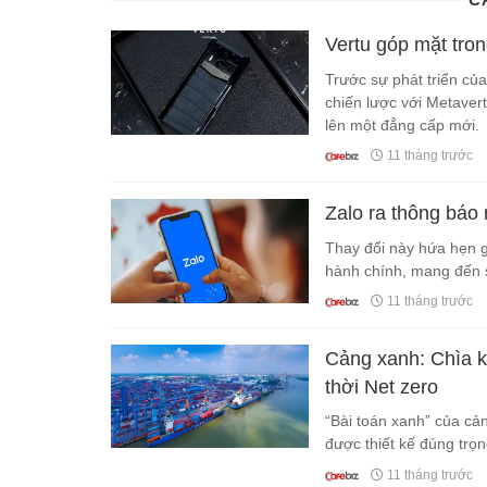
Vertu góp mặt tro
Trước sự phát triển củ
chiến lược với Metavert
lên một đẳng cấp mới.
11 tháng trước
Zalo ra thông báo
Thay đổi này hứa hẹn gi
hành chính, mang đến sự
11 tháng trước
Cảng xanh: Chìa k
thời Net zero
“Bài toán xanh” của cản
được thiết kế đúng trọn
11 tháng trước