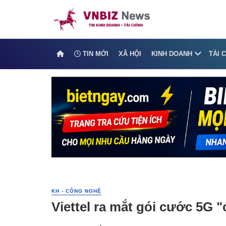
TIN MỚI
XÃ HỘI
KINH DOANH
TÀI 
KH - CÔNG NGHỆ
Viettel ra mắt gói cước 5G 