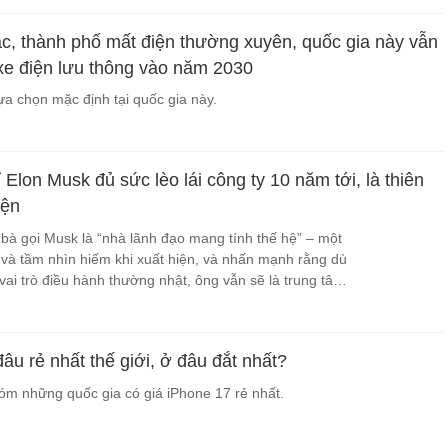
ạc, thành phố mất điện thường xuyên, quốc gia này vẫn
e điện lưu thông vào năm 2030
ựa chọn mặc định tại quốc gia này.
 Elon Musk đủ sức lèo lái công ty 10 năm tới, là thiên
iện
bà gọi Musk là “nhà lãnh đạo mang tính thế hệ” – một
 và tầm nhìn hiếm khi xuất hiện, và nhấn mạnh rằng dù
vai trò điều hành thường nhật, ông vẫn sẽ là trung tâm
lược.
u rẻ nhất thế giới, ở đâu đắt nhất?
m những quốc gia có giá iPhone 17 rẻ nhất.