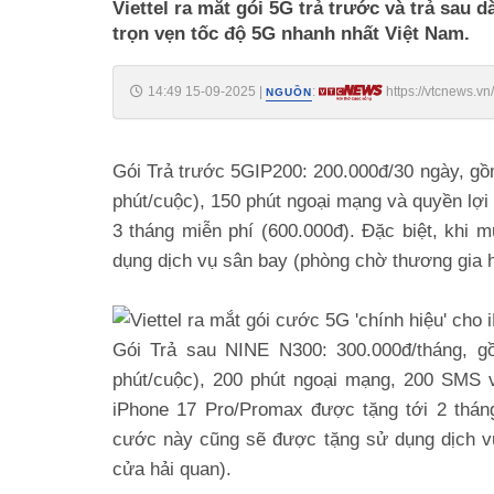
Viettel ra mắt gói 5G trả trước và trả sau
trọn vẹn tốc độ 5G nhanh nhất Việt Nam.
14:49 15-09-2025
|
:
https://vtcnews.v
NGUỒN
Gói Trả trước 5GIP200: 200.000đ/30 ngày, gồ
phút/cuộc), 150 phút ngoại mạng và quyền l
3 tháng miễn phí (600.000đ). Đặc biệt, khi
dụng dịch vụ sân bay (phòng chờ thương gia 
Gói Trả sau NINE N300: 300.000đ/tháng, g
phút/cuộc), 200 phút ngoại mạng, 200 SMS v
iPhone 17 Pro/Promax được tặng tới 2 tháng
cước này cũng sẽ được tặng sử dụng dịch v
cửa hải quan).