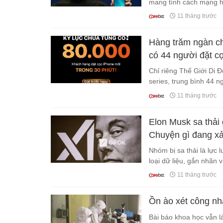
mang tính cách mạng 
11 tháng trước
Hàng trăm ngàn ch
có 44 người đặt c
Chỉ riêng Thế Giới Di 
series, trung bình 44 n
11 tháng trước
Elon Musk sa thải 
Chuyện gì đang xả
Nhóm bị sa thải là lực
loại dữ liệu, gắn nhãn 
11 tháng trước
Ồn ào xét công n
Bài báo khoa học vẫn l