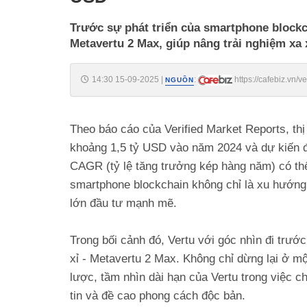
Trước sự phát triển của smartphone blockc
Metavertu 2 Max, giúp nâng trải nghiệm xa 
14:30 15-09-2025
|
:
https://cafebiz.vn/
NGUỒN
176250915140120185.chn
Theo báo cáo của Verified Market Reports, thị
khoảng 1,5 tỷ USD vào năm 2024 và dự kiến đ
CAGR (tỷ lệ tăng trưởng kép hàng năm) có thể
smartphone blockchain không chỉ là xu hướng
lớn đầu tư mạnh mẽ.
Trong bối cảnh đó, Vertu với góc nhìn đi trướ
xỉ - Metavertu 2 Max. Không chỉ dừng lại ở mộ
lược, tầm nhìn dài hạn của Vertu trong việc ch
tin và đề cao phong cách độc bản.