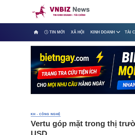
TIN MỚI
XÃ HỘI
KINH DOANH
TÀI 
KH - CÔNG NGHỆ
Vertu góp mặt trong thị tr
USD