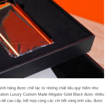
ính hãng được chế tác từ những chất liệu quý hiếm như
ation Luxury Custom Made Alligator Gold Black được nhiều
a bê cao cấp, kết hợp cùng các chi tiết vàng tinh xảo, được