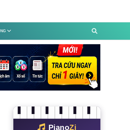
ỐNG
Piano
Zi