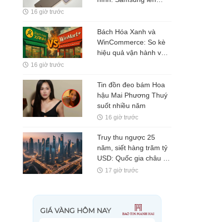
tiếng
16 giờ trước
Bách Hóa Xanh và
WinCommerce: So kè
hiệu quả vận hành và
bài toán lợi nhuận của
16 giờ trước
2 "ông lớn" ngành bán
lẻ
Tin đồn đeo bám Hoa
hậu Mai Phương Thuý
suốt nhiều năm
16 giờ trước
Truy thu ngược 25
năm, siết hàng trăm tỷ
USD: Quốc gia châu Á
phát động chiến dịch
17 giờ trước
thuế lớn nhất lịch sử