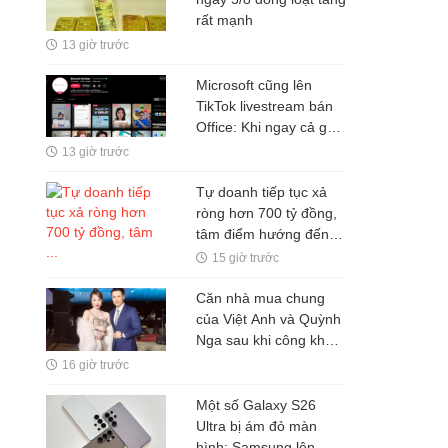
rất mạnh
13 giờ trước
Microsoft cũng lên
TikTok livestream bán
Office: Khi ngay cả gã
khổng lồ phần mềm
13 giờ trước
cũng phải thay đổi cách
bán hàng
Tự doanh tiếp tục xả
ròng hơn 700 tỷ đồng,
tâm điểm hướng đến
GEE
15 giờ trước
Căn nhà mua chung
của Việt Anh và Quỳnh
Nga sau khi công khai
yêu nhau, có gì đặc
16 giờ trước
biệt?
Một số Galaxy S26
Ultra bị ám đỏ màn
hình: Samsung lên