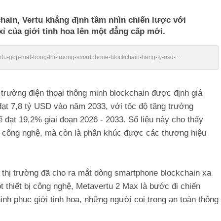
hain, Vertu khẳng định tầm nhìn chiến lược với
xỉ của giới tinh hoa lên một đẳng cấp mới.
vertu-gop-mat-trong-thi-truong-smartphone-blockchain-hang-ty-usd-
 trường điện thoại thông minh blockchain được định giá
ạt 7,8 tỷ USD vào năm 2033, với tốc độ tăng trưởng
 đạt 19,2% giai đoạn 2026 - 2033. Số liệu này cho thấy
 công nghệ, mà còn là phân khúc được các thương hiệu
c thị trường đã cho ra mắt dòng smartphone blockchain xa
t thiết bị công nghệ, Metavertu 2 Max là bước đi chiến
inh phục giới tinh hoa, những người coi trọng an toàn thông