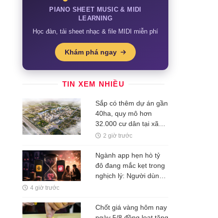
PIANO SHEET MUSIC & MIDI
LEARNING
Học đàn, tải sheet nhạc & file MIDI miễn phí
Khám phá ngay
TIN XEM NHIỀU
Sắp có thêm dự án gần
40ha, quy mô hơn
32.000 cư dân tại xã
Phúc Thịnh, Hà Nội
2 giờ trước
Ngành app hẹn hò tỷ
đô đang mắc kẹt trong
nghịch lý: Người dùng
tìm được người yêu
4 giờ trước
nghĩa là công ty mất
một khách hàng
Chốt giá vàng hôm nay
ngày 5/8 đồng loạt tăng