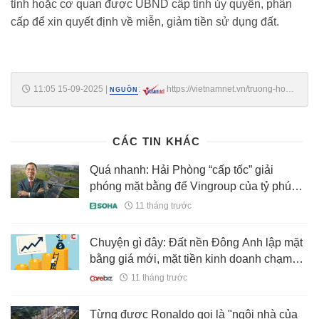
tỉnh hoặc cơ quan được UBND cấp tỉnh ủy quyền, phân
cấp để xin quyết định về miễn, giảm tiền sử dụng đất.
11:05 15-09-2025
|
:
https://vietnamnet.vn/truong-hop-
NGUỒN
duoc-giam-80-tien-su-dung-dat-khi-cap-so-do-2442333.html
CÁC TIN KHÁC
Quá nhanh: Hải Phòng “cấp tốc” giải
phóng mặt bằng để Vingroup của tỷ phú
Phạm Nhật Vượng chuẩn bị khởi công dự
11 tháng trước
án 4.000 tỷ chỉ trong 2 tuần nữa
Chuyện gì đây: Đất nền Đông Anh lập mặt
bằng giá mới, mặt tiền kinh doanh chạm
ngưỡng 270 triệu đồng/m2
11 tháng trước
Từng được Ronaldo gọi là "ngôi nhà của