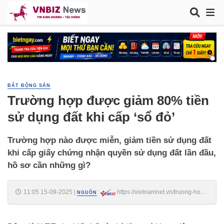
BẤT ĐỘNG SẢN
Trường hợp được giảm 80% tiền
sử dụng đất khi cấp ‘sổ đỏ’
Trường hợp nào được miễn, giảm tiền sử dụng đất
khi cấp giấy chứng nhận quyền sử dụng đất lần đầu,
hồ sơ cần những gì?
11:05 15-09-2025
|
:
https://vietnamnet.vn/truong-hop-
NGUỒN
duoc-giam-80-tien-su-dung-dat-khi-cap-so-do-2442333.html