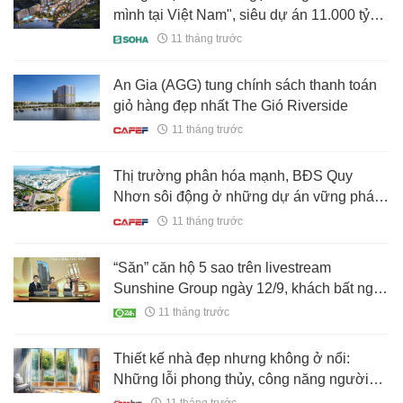
mình tại Việt Nam", siêu dự án 11.000 tỷ
giờ ra sao?
11 tháng trước
An Gia (AGG) tung chính sách thanh toán
giỏ hàng đẹp nhất The Gió Riverside
11 tháng trước
Thị trường phân hóa mạnh, BĐS Quy
Nhơn sôi động ở những dự án vững pháp
lý
11 tháng trước
“Săn” căn hộ 5 sao trên livestream
Sunshine Group ngày 12/9, khách bất ngờ
nhận deal giá “khó tin”
11 tháng trước
Thiết kế nhà đẹp nhưng không ở nổi:
Những lỗi phong thủy, công năng người
mua nhất định không được bỏ qua