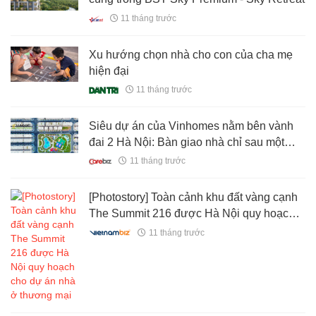
11 tháng trước
Xu hướng chọn nhà cho con của cha mẹ
hiện đại
11 tháng trước
Siêu dự án của Vinhomes nằm bên vành
đai 2 Hà Nội: Bàn giao nhà chỉ sau một
năm, ngày cao điểm đón hơn một triệu
11 tháng trước
khách
[Photostory] Toàn cảnh khu đất vàng cạnh
The Summit 216 được Hà Nội quy hoạch
cho dự án nhà ở thương mại
11 tháng trước