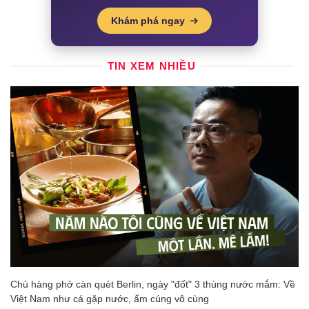
AI Claude "cứu" thành công chiếc ví
Bitcoin quên mật khẩu sau hơn một thập kỷ
3 tháng trước
Piano
Zi
PIANO SHEET MUSIC & MIDI
LEARNING
Học đàn, tải sheet nhạc & file MIDI miễn phí
Khám phá ngay
TIN XEM NHIỀU