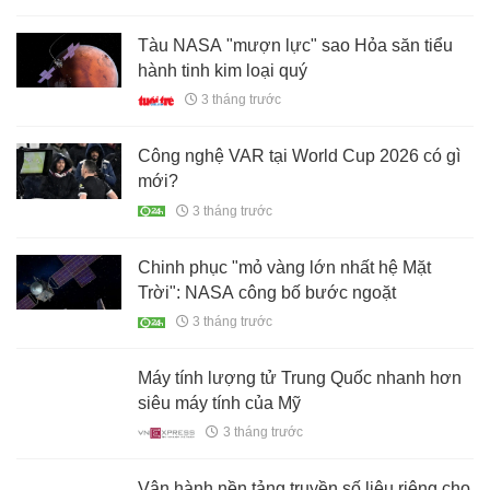
Mỹ - Trung chạy đua xây trung tâm dữ liệu
AI ngoài không gian
3 tháng trước
"Tuyệt chiêu bí mật" của Mỹ giúp pin xe
điện sạc 500 lần vẫn khỏe như mới
3 tháng trước
Tàu NASA "mượn lực" sao Hỏa săn tiểu
hành tinh kim loại quý
3 tháng trước
Công nghệ VAR tại World Cup 2026 có gì
mới?
3 tháng trước
Chinh phục "mỏ vàng lớn nhất hệ Mặt
Trời": NASA công bố bước ngoặt