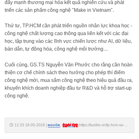
đẩy mạnh thương mại hóa kết quả nghiên cứu và phát
triển các sản phẩm công nghệ "Make in Vietnam".
Thứ tư, TP.HCM cần phát triển nguồn nhân lực khoa học -
công nghệ chất lượng cao thông qua liên kết với các đại
học, tập trung vào các lĩnh vực chiến lược như AI, dữ liệu,
bán dẫn, tự động hóa, công nghệ môi trường…
Cuối cùng, GS.TS Nguyễn Văn Phước cho rằng cần hoàn
thiện cơ chế chính sách theo hướng cho phép thí điểm
công nghệ mới, mua sắm công nghệ theo hiệu quả đầu ra,
khuyến khích doanh nghiệp đầu tư R&D và hỗ trợ start-up
công nghệ.
11:33 18-05-2026
|
:
https://tuoitre.vn/tp-hcm-se-
NGUỒN
hinh-thanh-it-nhat-5-trung-tam-nghien-cuu-xuat-sac-tiem-can-quoc-te-
20260518103118684.htm