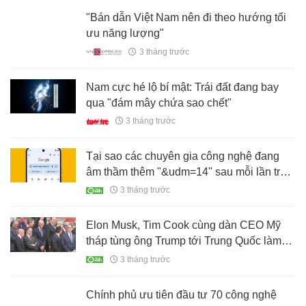
lề"
3 tháng trước
"Bán dẫn Việt Nam nên đi theo hướng tối
ưu năng lượng"
3 tháng trước
Nam cực hé lộ bí mật: Trái đất đang bay
qua "đám mây chứa sao chết"
3 tháng trước
Tại sao các chuyên gia công nghệ đang
âm thầm thêm "&udm=14" sau mỗi lần tra
Google?
3 tháng trước
Elon Musk, Tim Cook cùng dàn CEO Mỹ