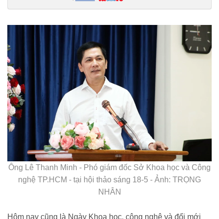
hinh-thanh-it-nhat-5-trung-tam-nghien-cuu-xuat-sac-tiem-can-quoc-te-
20260518103118684.htm
Ông Lê Thanh Minh - Phó giám đốc Sở Khoa học và Công
nghệ TP.HCM - tại hội thảo sáng 18-5 - Ảnh: TRỌNG
NHÂN
Hôm nay cũng là Ngày Khoa học, công nghệ và đổi mới