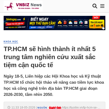
KHOA HỌC
TP.HCM sẽ hình thành ít nhất 5
trung tâm nghiên cứu xuất sắc
tiệm cận quốc tế
Ngày 18-5, Liên hiệp các Hội Khoa học và Kỹ thuật
TP.HCM tổ chức hội thảo về nâng cao tiềm lực khoa
học và công nghệ trên địa bàn TP.HCM giai đoạn
2026-2030, tầm nhìn 2050.
11:33 18-05-2026
|
:
https://tuoitre.vn/tp-hcm-se-
NGUỒN