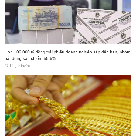
Ai sắp đi Thái Lan chú ý: Từ 16/10, sân bay có thể mở vali để
kiểm tra ngay cả khi hành khách không có mặt
11 giờ trước
Hơn 106.000 tỷ đồng trái phiếu doanh nghiệp sắp đến hạn, nhóm