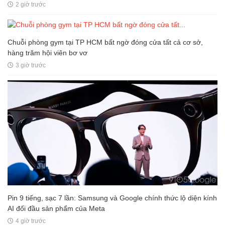
Chủ hàng phở càn quét Berlin, ngày "đốt" 3 thùng nước mắm: Về
Việt Nam như cá gặp nước, ấm cúng vô cùng
2 giờ trước
Chuỗi phòng gym tại TP HCM bất ngờ đóng cửa tất cả cơ sở,
hàng trăm hội viên bơ vơ
3 giờ trước