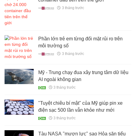
3 tháng trước
Phần lớn trẻ em từng đối mặt rủi ro trên
môi trường số
3 tháng trước
Mỹ - Trung chạy đua xây trung tâm dữ liệu
AI ngoài không gian
3 tháng trước
"Tuyệt chiêu bí mật" của Mỹ giúp pin xe
điện sạc 500 lần vẫn khỏe như mới
3 tháng trước
Tàu NASA "mượn lực" sao Hỏa săn tiểu