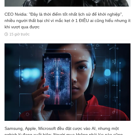
CEO Nvidia: "Đây là thời điểm tốt nhất lịch sử để khởi nghiệp",
nhiều người thất bại chỉ vì mắc kẹt ở 1 ĐIỀU ai cũng hiểu nhưng ít
khi vượt qua được
15 giờ trước
Samsung, Apple, Microsoft đều đặt cược vào AI, nhưng một
nghịch lý đang xuất hiện: Người mua không phải lúc nào cũng