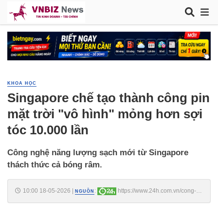
KHOA HỌC
Singapore chế tạo thành công pin
mặt trời "vô hình" mỏng hơn sợi
tóc 10.000 lần
Công nghệ năng lượng sạch mới từ Singapore
thách thức cả bóng râm.
10:00 18-05-2026
|
:
https://www.24h.com.vn/cong-
NGUỒN
nghe-thong-tin/singapore-che-tao-thanh-cong-pin-mat-troi-vo-hinh-
mong-hon-soi-toc-10000-lan-c55a1761964.html