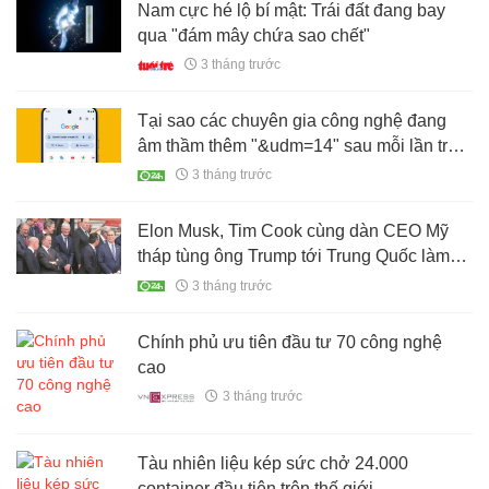
Nam cực hé lộ bí mật: Trái đất đang bay
qua "đám mây chứa sao chết"
3 tháng trước
Tại sao các chuyên gia công nghệ đang
âm thầm thêm "&udm=14" sau mỗi lần tra
Google?
3 tháng trước
Elon Musk, Tim Cook cùng dàn CEO Mỹ
tháp tùng ông Trump tới Trung Quốc làm
gì?
3 tháng trước
Chính phủ ưu tiên đầu tư 70 công nghệ
cao
3 tháng trước
Tàu nhiên liệu kép sức chở 24.000
container đầu tiên trên thế giới