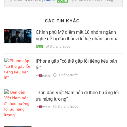
NGUỒN
nghe-thong-tin/singapore-che-tao-thanh-cong-pin-mat-troi-vo-hinh-
mong-hon-soi-toc-10000-lan-c55a1761964.html
CÁC TIN KHÁC
Chính phủ Mỹ điểm mặt 18 nhóm ngành
nghề dễ bị đào thải vì trí tuệ nhân tạo nhất
3 tháng trước
iPhone gập "có thể gặp lỗi tiếng kêu bản
lề"
3 tháng trước
"Bán dẫn Việt Nam nên đi theo hướng tối
ưu năng lượng"
3 tháng trước