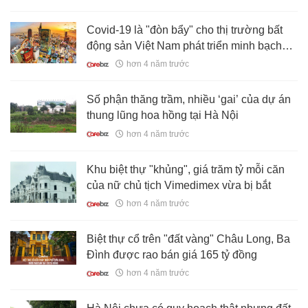
Covid-19 là "đòn bẩy" cho thị trường bất
động sản Việt Nam phát triển minh bạch
hơn?
hơn 4 năm trước
Số phận thăng trầm, nhiều ‘gai’ của dự án
thung lũng hoa hồng tại Hà Nội
hơn 4 năm trước
Khu biệt thự "khủng", giá trăm tỷ mỗi căn
của nữ chủ tịch Vimedimex vừa bị bắt
hơn 4 năm trước
Biệt thự cổ trên "đất vàng" Châu Long, Ba
Đình được rao bán giá 165 tỷ đồng
hơn 4 năm trước