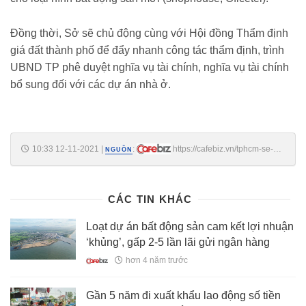
Đồng thời, Sở sẽ chủ động cùng với Hội đồng Thẩm định
giá đất thành phố để đẩy nhanh công tác thẩm định, trình
UBND TP phê duyệt nghĩa vụ tài chính, nghĩa vụ tài chính
bổ sung đối với các dự án nhà ở.
10:33 12-11-2021
|
:
https://cafebiz.vn/tphcm-se-
NGUỒN
cap-giay-chung-nhan-cho-37421-can-nha-vao-cuoi-nam-2023-
20211112092025317.chn
CÁC TIN KHÁC
Loạt dự án bất động sản cam kết lợi nhuận
‘khủng’, gấp 2-5 lần lãi gửi ngân hàng
hơn 4 năm trước
Gần 5 năm đi xuất khẩu lao động số tiền