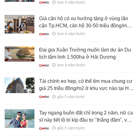
hơn 4 năm trước
Giá căn hộ có xu hướng tăng ở vùng lân
cận Tp.HCM, căn hộ 30-50 triệu đồng/m2
không còn xuất hiện ở khu trung tâm
hơn 4 năm trước
Đại gia Xuân Trường muốn làm dự án Du
lịch tâm linh 1.500ha ở Hải Dương
hơn 4 năm trước
Tài chính eo hẹp, có thể tìm mua chung cư
giá 25 triệu đồng/m2 ở khu vực nào tại Hà
Nội và Sài Gòn?
gần 5 năm trước
Tay ngang buôn đất chỉ trong 2 năm, nữ ca
sĩ này tiết lộ bí kíp đầu tư "thắng đậm", vừa
sắm cho mình căn biệt thự gần 2 triệu USD
gần 5 năm trước