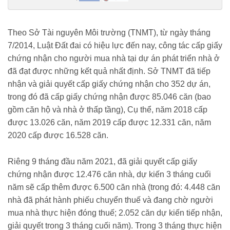
cap-giay-chung-nhan-cho-37421-can-nha-vao-cuoi-nam-2023-
20211112092025317.chn
Theo Sở Tài nguyên Môi trường (TNMT), từ ngày tháng
7/2014, Luật Đất đai có hiệu lực đến nay, công tác cấp giấy
chứng nhận cho người mua nhà tại dự án phát triển nhà ở
đã đạt được những kết quả nhất định. Sở TNMT đã tiếp
nhận và giải quyết cấp giấy chứng nhận cho 352 dự án,
trong đó đã cấp giấy chứng nhận được 85.046 căn (bao
gồm căn hộ và nhà ở thấp tầng), Cụ thể, năm 2018 cấp
được 13.026 căn, năm 2019 cấp được 12.331 căn, năm
2020 cấp được 16.528 căn.
Riêng 9 tháng đầu năm 2021, đã giải quyết cấp giấy
chứng nhận được 12.476 căn nhà, dự kiến 3 tháng cuối
năm sẽ cấp thêm được 6.500 căn nhà (trong đó: 4.448 căn
nhà đã phát hành phiếu chuyển thuế và đang chờ người
mua nhà thực hiện đóng thuế; 2.052 căn dự kiến tiếp nhận,
giải quyết trong 3 tháng cuối năm). Trong 3 tháng thực hiện