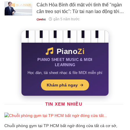
Cách Hòa Bình đối mặt với tình thế "ngàn
cân treo sợi tóc": Từ tai nạn lao động tới
nguy cơ vỡ hầm khi xây cao ốc, Chủ tịch
gần 5 năm trước
đều thân chinh giải quyết, biến nguy thành
cơ
Piano
Zi
PIANO SHEET MUSIC & MIDI
LEARNING
Học đàn, tải sheet nhạc & file MIDI miễn phí
Khám phá ngay
TIN XEM NHIỀU
Chuỗi phòng gym tại TP HCM bất ngờ đóng cửa tất cả cơ sở,