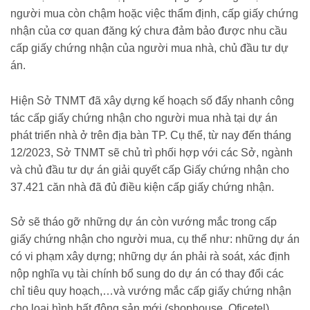
người mua còn chậm hoặc việc thẩm định, cấp giấy chứng
nhận của cơ quan đăng ký chưa đảm bảo được nhu cầu
cấp giấy chứng nhận của người mua nhà, chủ đầu tư dự
án.
Hiện Sở TNMT đã xây dựng kế hoạch số đẩy nhanh công
tác cấp giấy chứng nhận cho người mua nhà tại dự án
phát triển nhà ở trên địa bàn TP. Cụ thể, từ nay đến tháng
12/2023, Sở TNMT sẽ chủ trì phối hợp với các Sở, ngành
và chủ đầu tư dự án giải quyết cấp Giấy chứng nhận cho
37.421 căn nhà đã đủ điều kiện cấp giấy chứng nhận.
Sở sẽ tháo gỡ những dự án còn vướng mắc trong cấp
giấy chứng nhận cho người mua, cụ thể như: những dự án
có vi phạm xây dựng; những dự án phải rà soát, xác định
nộp nghĩa vụ tài chính bổ sung do dự án có thay đổi các
chỉ tiêu quy hoạch,…và vướng mắc cấp giấy chứng nhận
cho loại hình bất động sản mới (shophouse, Oficetel).