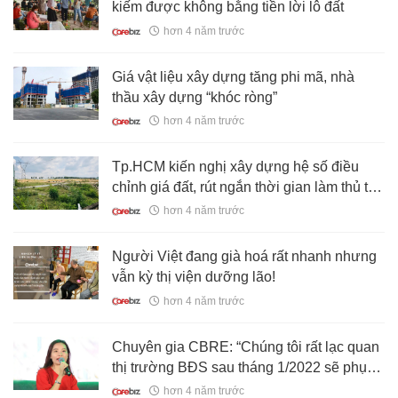
kiếm được không bằng tiền lời lô đất
hơn 4 năm trước
Giá vật liệu xây dựng tăng phi mã, nhà
thầu xây dựng “khóc ròng”
hơn 4 năm trước
Tp.HCM kiến nghị xây dựng hệ số điều
chỉnh giá đất, rút ngắn thời gian làm thủ tục
định giá từ 3 năm xuống còn nửa tháng
hơn 4 năm trước
Người Việt đang già hoá rất nhanh nhưng
vẫn kỳ thị viện dưỡng lão!
hơn 4 năm trước
Chuyên gia CBRE: “Chúng tôi rất lạc quan
thị trường BĐS sau tháng 1/2022 sẽ phục
hồi trở lại”
hơn 4 năm trước