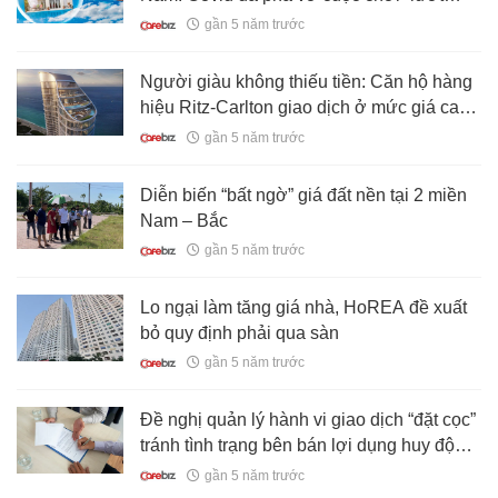
sóng” hái ra tiền
gần 5 năm trước
Người giàu không thiếu tiền: Căn hộ hàng
hiệu Ritz-Carlton giao dịch ở mức giá cao
ngất ngưởng bất chấp đại dịch
gần 5 năm trước
Diễn biến “bất ngờ” giá đất nền tại 2 miền
Nam – Bắc
gần 5 năm trước
Lo ngại làm tăng giá nhà, HoREA đề xuất
bỏ quy định phải qua sàn
gần 5 năm trước
Đề nghị quản lý hành vi giao dịch “đặt cọc”
tránh tình trạng bên bán lợi dụng huy động
vốn giá trị lớn
gần 5 năm trước