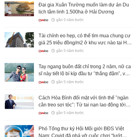
Đại gia Xuân Trường muốn làm dự án Du
lịch tâm linh 1.500ha ở Hải Dương
gần 5 năm trước
Tài chính eo hẹp, có thể tìm mua chung cư
giá 25 triệu đồng/m2 ở khu vực nào tại Hà
Nội và Sài Gòn?
gần 5 năm trước
Tay ngang buôn đất chỉ trong 2 năm, nữ ca
sĩ này tiết lộ bí kíp đầu tư "thắng đậm", vừa
sắm cho mình căn biệt thự gần 2 triệu USD
gần 5 năm trước
Cách Hòa Bình đối mặt với tình thế "ngàn
cân treo sợi tóc": Từ tai nạn lao động tới
nguy cơ vỡ hầm khi xây cao ốc, Chủ tịch
gần 5 năm trước
đều thân chinh giải quyết, biến nguy thành
cơ
Phó Tổng thư ký Hội Môi giới BĐS Việt
Nam: Covid đã phá vỡ cuộc chơi “lướt