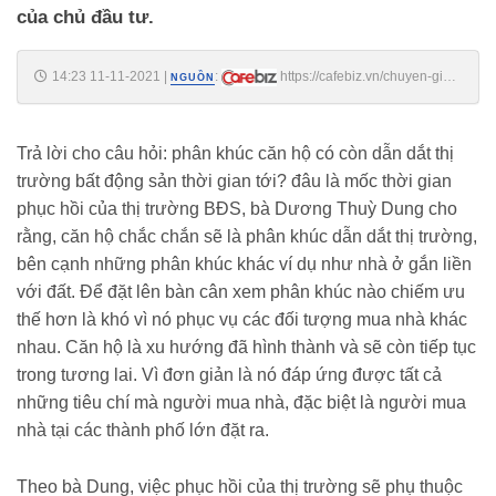
của chủ đầu tư.
14:23 11-11-2021
|
:
https://cafebiz.vn/chuyen-gia-
NGUỒN
cbre-chung-toi-rat-lac-quan-thi-truong-bds-sau-thang-1-2022-se-phuc-
hoi-tro-lai-20211111142353646.chn
Trả lời cho câu hỏi: phân khúc căn hộ có còn dẫn dắt thị
trường bất động sản thời gian tới? đâu là mốc thời gian
phục hồi của thị trường BĐS, bà Dương Thuỳ Dung cho
rằng, căn hộ chắc chắn sẽ là phân khúc dẫn dắt thị trường,
bên cạnh những phân khúc khác ví dụ như nhà ở gắn liền
với đất. Để đặt lên bàn cân xem phân khúc nào chiếm ưu
thế hơn là khó vì nó phục vụ các đối tượng mua nhà khác
nhau. Căn hộ là xu hướng đã hình thành và sẽ còn tiếp tục
trong tương lai. Vì đơn giản là nó đáp ứng được tất cả
những tiêu chí mà người mua nhà, đặc biệt là người mua
nhà tại các thành phố lớn đặt ra.
Theo bà Dung, việc phục hồi của thị trường sẽ phụ thuộc