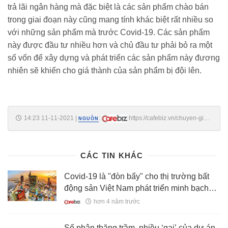
trả lãi ngân hàng mà đặc biệt là các sản phẩm chào bán
trong giai đoạn này cũng mang tính khác biệt rất nhiều so
với những sản phẩm mà trước Covid-19. Các sản phẩm
này được đầu tư nhiều hơn và chủ đầu tư phải bỏ ra một
số vốn để xây dựng và phát triển các sản phẩm này đương
nhiên sẽ khiến cho giá thành của sản phẩm bị đội lên.
14:23 11-11-2021
|
:
https://cafebiz.vn/chuyen-gia-
NGUỒN
cbre-chung-toi-rat-lac-quan-thi-truong-bds-sau-thang-1-2022-se-phuc-
hoi-tro-lai-20211111142353646.chn
CÁC TIN KHÁC
Covid-19 là "đòn bẩy" cho thị trường bất
động sản Việt Nam phát triển minh bạch
hơn?
hơn 4 năm trước
Số phận thăng trầm, nhiều ‘gai’ của dự án