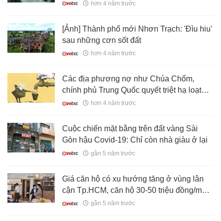
hơn 4 năm trước
[Ảnh] Thành phố mới Nhơn Trạch: 'Đìu hiu'
sau những cơn sốt đất
hơn 4 năm trước
Các địa phương nợ như Chúa Chổm,
chính phủ Trung Quốc quyết triệt hạ loạt
“thị trấn ma”
hơn 4 năm trước
Cuộc chiến mặt bằng trên đất vàng Sài
Gòn hậu Covid-19: Chỉ còn nhà giàu ở lại
gần 5 năm trước
Giá căn hộ có xu hướng tăng ở vùng lân
cận Tp.HCM, căn hộ 30-50 triệu đồng/m2
không còn xuất hiện ở khu trung tâm
gần 5 năm trước