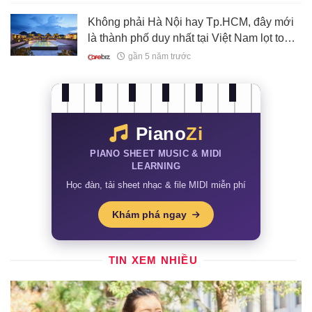
Không phải Hà Nội hay Tp.HCM, đây mới
là thành phố duy nhất tại Việt Nam lọt top
thị trường BĐS hàng hiệu hàng đầu thế
gần 5 năm trước
giới
Piano
Zi
PIANO SHEET MUSIC & MIDI
LEARNING
Học đàn, tải sheet nhạc & file MIDI miễn phí
Khám phá ngay
TIN XEM NHIỀU