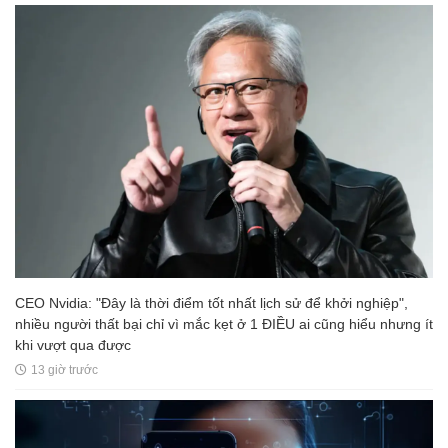
CEO Nvidia: "Đây là thời điểm tốt nhất lịch sử để khởi nghiệp",
nhiều người thất bại chỉ vì mắc kẹt ở 1 ĐIỀU ai cũng hiểu nhưng ít
khi vượt qua được
13 giờ trước