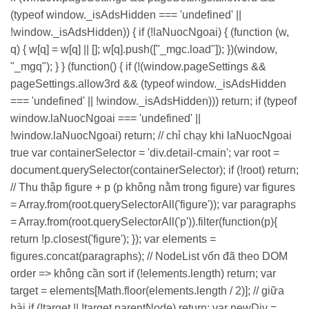
(typeof window._isAdsHidden === 'undefined' ||
!window._isAdsHidden)) { if (!laNuocNgoai) { (function (w,
q) { w[q] = w[q] || []; w[q].push(["_mgc.load"]); })(window,
"_mgq"); } } (function() { if (!(window.pageSettings &&
pageSettings.allow3rd && (typeof window._isAdsHidden
=== 'undefined' || !window._isAdsHidden))) return; if (typeof
window.laNuocNgoai === 'undefined' ||
!window.laNuocNgoai) return; // chỉ chạy khi laNuocNgoai
true var containerSelector = 'div.detail-cmain'; var root =
document.querySelector(containerSelector); if (!root) return;
// Thu thập figure + p (p không nằm trong figure) var figures
= Array.from(root.querySelectorAll('figure')); var paragraphs
= Array.from(root.querySelectorAll('p')).filter(function(p){
return !p.closest('figure'); }); var elements =
figures.concat(paragraphs); // NodeList vốn đã theo DOM
order => không cần sort if (!elements.length) return; var
target = elements[Math.floor(elements.length / 2)]; // giữa
bài if (!target || !target.parentNode) return; var newDiv =