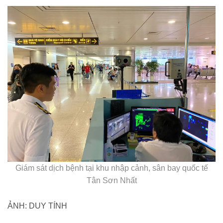
Giám sát dịch bệnh tại khu nhập cảnh, sân bay quốc tế
Tân Sơn Nhất
ẢNH: DUY TÍNH