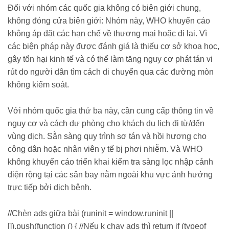
Đối với nhóm các quốc gia không có biên giới chung,
không đóng cửa biên giới: Nhóm này, WHO khuyến cáo
không áp đặt các hạn chế về thương mại hoặc đi lại. Vì
các biện pháp này được đánh giá là thiếu cơ sở khoa học,
gây tổn hại kinh tế và có thể làm tăng nguy cơ phát tán vi
rút do người dân tìm cách di chuyển qua các đường mòn
không kiểm soát.
Với nhóm quốc gia thứ ba này, cần cung cấp thông tin về
nguy cơ và cách dự phòng cho khách du lịch đi từ/đến
vùng dịch. Sẵn sàng quy trình sơ tán và hồi hương cho
công dân hoặc nhân viên y tế bị phơi nhiễm. Và WHO
không khuyến cáo triển khai kiểm tra sàng lọc nhập cảnh
diện rộng tại các sân bay nằm ngoài khu vực ảnh hưởng
trực tiếp bởi dịch bệnh.
//Chèn ads giữa bài (runinit = window.runinit ||
[]).push(function () { //Nếu k chạy ads thì return if (typeof