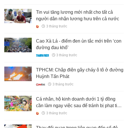
Tin vui tăng lương mới nhất cho tất cả
người dân nhận lương hưu trên cả nước
3 tháng trước
Cao Xà Lá - điểm đen ùn tắc mới trên ‘con
đường đau khổ’
3 tháng trước
TPHCM: Chập điện gây cháy ô tô ở đường
Huỳnh Tấn Phát
3 tháng trước
Cá nhân, hộ kinh doanh dưới 1 tỷ đồng
cần làm ngay việc sau để tránh bị phạt tiền
lên đến 16 triệu đồng
3 tháng trước
Thay đổi quan trọng liên quan đến sổ đỏ,