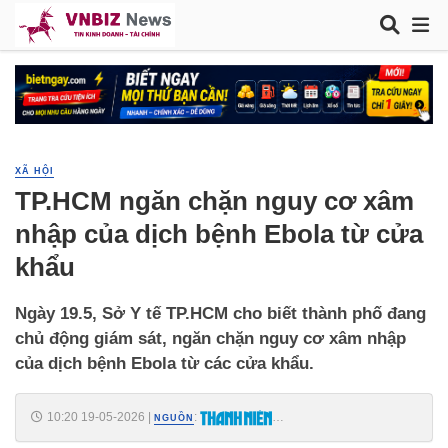
XÃ HỘI
TP.HCM ngăn chặn nguy cơ xâm
nhập của dịch bệnh Ebola từ cửa
khẩu
Ngày 19.5, Sở Y tế TP.HCM cho biết thành phố đang
chủ động giám sát, ngăn chặn nguy cơ xâm nhập
của dịch bệnh Ebola từ các cửa khẩu.
10:20 19-05-2026
|
:
NGUỒN
https://thanhnien.vn/tphcm-ngan-chan-nguy-co-xam-nhap-cua-dich-