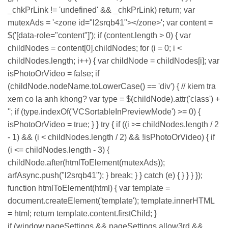
_chkPrLink != 'undefined' && _chkPrLink) return; var
mutexAds = '<zone id="l2srqb41"></zone>'; var content =
$('[data-role="content"]'); if (content.length > 0) { var
childNodes = content[0].childNodes; for (i = 0; i <
childNodes.length; i++) { var childNode = childNodes[i]; var
isPhotoOrVideo = false; if
(childNode.nodeName.toLowerCase() == 'div') { // kiem tra
xem co la anh khong? var type = $(childNode).attr('class') +
''; if (type.indexOf('VCSortableInPreviewMode') >= 0) {
isPhotoOrVideo = true; } } try { if ((i >= childNodes.length / 2
- 1) && (i < childNodes.length / 2) && !isPhotoOrVideo) { if
(i <= childNodes.length - 3) {
childNode.after(htmlToElement(mutexAds));
arfAsync.push("l2srqb41"); } break; } } catch (e) { } } } });
function htmlToElement(html) { var template =
document.createElement('template'); template.innerHTML
= html; return template.content.firstChild; }
if (window.pageSettings && pageSettings.allow3rd &&