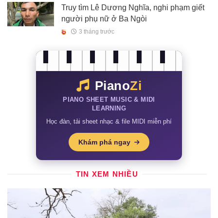
Truy tìm Lê Dương Nghĩa, nghi phạm giết
người phụ nữ ở Ba Ngòi
3 tháng trước
Piano
Zi
PIANO SHEET MUSIC & MIDI
LEARNING
Học đàn, tải sheet nhạc & file MIDI miễn phí
Khám phá ngay
TIN XEM NHIỀU