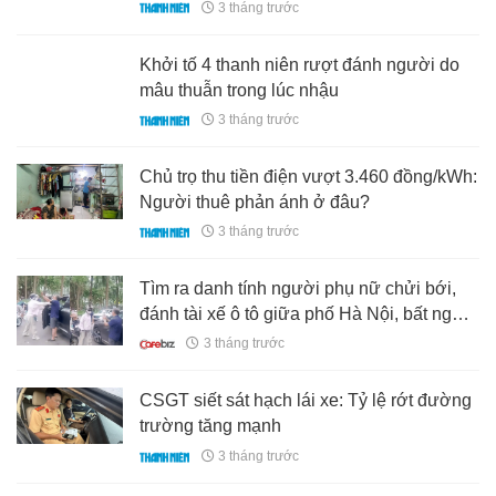
3 tháng trước
Khởi tố 4 thanh niên rượt đánh người do
mâu thuẫn trong lúc nhậu
3 tháng trước
Chủ trọ thu tiền điện vượt 3.460 đồng/kWh:
Người thuê phản ánh ở đâu?
3 tháng trước
Tìm ra danh tính người phụ nữ chửi bới,
đánh tài xế ô tô giữa phố Hà Nội, bất ngờ
chia sẻ của nạn nhân
3 tháng trước
CSGT siết sát hạch lái xe: Tỷ lệ rớt đường
trường tăng mạnh
3 tháng trước