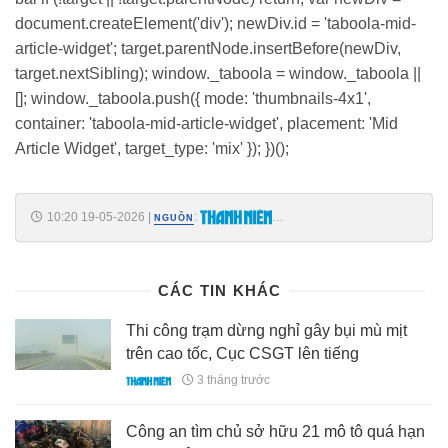
document.createElement('div'); newDiv.id = 'taboola-mid-
article-widget'; target.parentNode.insertBefore(newDiv,
target.nextSibling); window._taboola = window._taboola ||
[]; window._taboola.push({ mode: 'thumbnails-4x1',
container: 'taboola-mid-article-widget', placement: 'Mid
Article Widget', target_type: 'mix' }); })();
10:20 19-05-2026
|
:
NGUỒN
https://thanhnien.vn/tphcm-ngan-chan-nguy-co-xam-nhap-cua-dich-
benh-ebola-tu-cua-khau-185260519093829447.htm
CÁC TIN KHÁC
Thi công trạm dừng nghỉ gây bụi mù mịt
trên cao tốc, Cục CSGT lên tiếng
3 tháng trước
Công an tìm chủ sở hữu 21 mô tô quá hạn