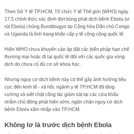
benh-ebola-tu-cua-khau-185260519093829447.htm
Theo Sở Y tế TP.HCM, Tổ chức Y tế Thế giới (WHO) ngày
17.5 chính thức xác định đợt bùng phát dịch bệnh Ebola (vi
rút Ebola) chủng Bundibugyo tại Cộng hòa Dân chủ Congo
và Uganda là tình trạng khẩn cấp y tế công cộng quốc tế.
Hiện WHO chưa khuyến cáo áp đặt các biện pháp hạn chế
thương mại hoặc đi lại quốc tế đối với các quốc gia vùng
dịch do chưa có đủ cơ sở khoa học.
Nhưng nguy cơ dịch bệnh này có thể gây ảnh hưởng tiêu
cực đến kinh tế - xã hội, ngành y tế TP.HCM đã tăng
cường và siết chặt công tác giám sát tại các cửa khẩu
nhằm chủ động phát hiện sớm, ngăn chặn nguy cơ dịch
bệnh Ebola xâm nhập vào TP.HCM.
Không lơ là trước dịch bệnh Ebola