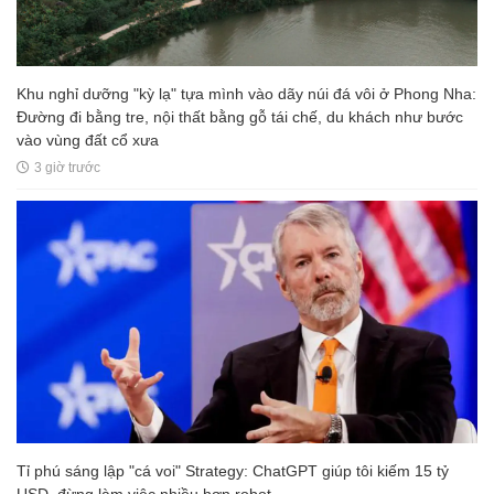
Khu nghỉ dưỡng "kỳ lạ" tựa mình vào dãy núi đá vôi ở Phong Nha:
Đường đi bằng tre, nội thất bằng gỗ tái chế, du khách như bước
vào vùng đất cổ xưa
3 giờ trước
Tỉ phú sáng lập "cá voi" Strategy: ChatGPT giúp tôi kiếm 15 tỷ
USD, đừng làm việc nhiều hơn robot