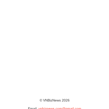
© VNBizNews 2026
Email:
vnbiznews.com@gmail.com