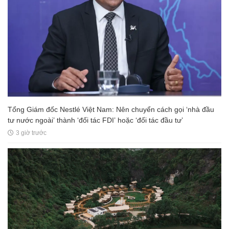
Tổng Giám đốc Nestlé Việt Nam: Nên chuyển cách gọi ‘nhà đầu
tư nước ngoài’ thành ‘đối tác FDI’ hoặc ‘đối tác đầu tư’
3 giờ trước