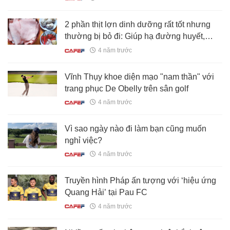
2 phần thịt lợn dinh dưỡng rất tốt nhưng
thường bị bỏ đi: Giúp hạ đường huyết,
giảm mỡ máu, ăn nhiều còn rất tốt cho
4 năm trước
xương khớp
Vĩnh Thụy khoe diện mạo "nam thần" với
trang phục De Obelly trên sân golf
4 năm trước
Vì sao ngày nào đi làm bạn cũng muốn
nghỉ việc?
4 năm trước
Truyền hình Pháp ấn tượng với ‘hiệu ứng
Quang Hải’ tại Pau FC
4 năm trước