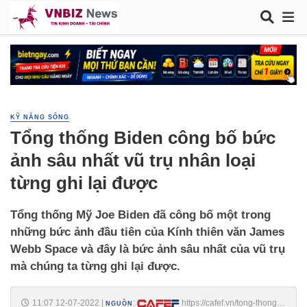
KỸ NĂNG SỐNG
Tổng thống Biden công bố bức
ảnh sâu nhất vũ trụ nhân loại
từng ghi lại được
Tổng thống Mỹ Joe Biden đã công bố một trong
những bức ảnh đầu tiên của Kính thiên văn James
Webb Space và đây là bức ảnh sâu nhất của vũ trụ
mà chúng ta từng ghi lại được.
11:07 12-07-2022
|
:
https://cafef.vn/tong-thong-
NGUỒN