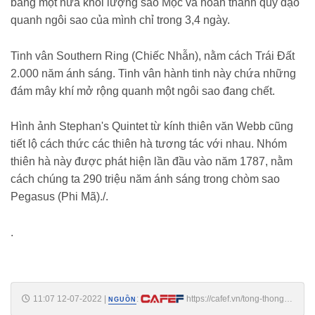
bằng một nửa khối lượng sao Mộc và hoàn thành quỹ đạo
quanh ngôi sao của mình chỉ trong 3,4 ngày.
Tinh vân Southern Ring (Chiếc Nhẫn), nằm cách Trái Đất
2.000 năm ánh sáng. Tinh vân hành tinh này chứa những
đám mây khí mở rộng quanh một ngôi sao đang chết.
Hình ảnh Stephan's Quintet từ kính thiên văn Webb cũng
tiết lộ cách thức các thiên hà tương tác với nhau. Nhóm
thiên hà này được phát hiện lần đầu vào năm 1787, nằm
cách chúng ta 290 triệu năm ánh sáng trong chòm sao
Pegasus (Phi Mã)./.
.
11:07 12-07-2022
|
:
https://cafef.vn/tong-thong-
NGUỒN
biden-cong-bo-buc-anh-sau-nhat-vu-tru-nhan-loai-tung-ghi-lai-duoc-