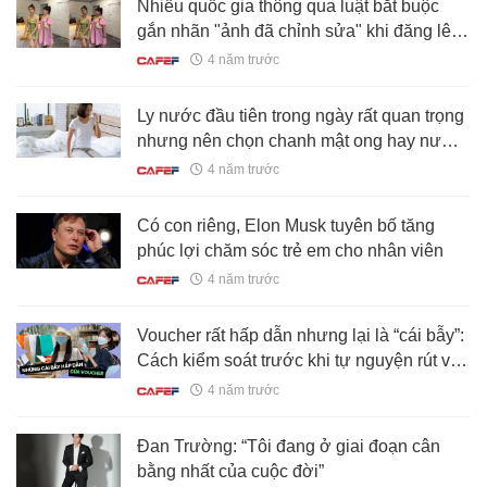
Nhiều quốc gia thông qua luật bắt buộc
gắn nhãn "ảnh đã chỉnh sửa" khi đăng lên
mạng để ngăn tình trạng chìm đắm trong
4 năm trước
App làm đẹp
Ly nước đầu tiên trong ngày rất quan trọng
nhưng nên chọn chanh mật ong hay nước
muối loãng mới THỰC SỰ TỐT?
4 năm trước
Có con riêng, Elon Musk tuyên bố tăng
phúc lợi chăm sóc trẻ em cho nhân viên
4 năm trước
Voucher rất hấp dẫn nhưng lại là “cái bẫy”:
Cách kiểm soát trước khi tự nguyện rút ví
rồi nợ nần
4 năm trước
Đan Trường: “Tôi đang ở giai đoạn cân
bằng nhất của cuộc đời”