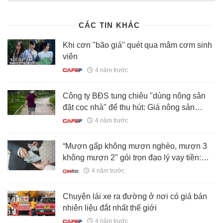
20220712110408692.chn
CÁC TIN KHÁC
Khi cơn "bão giá" quét qua mâm cơm sinh
viên
4 năm trước
Công ty BĐS tung chiêu "dùng nông sản
đặt cọc nhà" để thu hút: Giá nông sản
được trả cao gấp 5 lần, người dân mang
4 năm trước
dưa hấu, đào, tỏi đi mua nhà
“Mượn gấp không mượn nghèo, mượn 3
không mượn 2" gói trọn đạo lý vay tiền:
Đừng để mất tiền, mất luôn cả bạn!
4 năm trước
Chuyện lái xe ra đường ở nơi có giá bán
nhiên liệu đắt nhất thế giới
4 năm trước