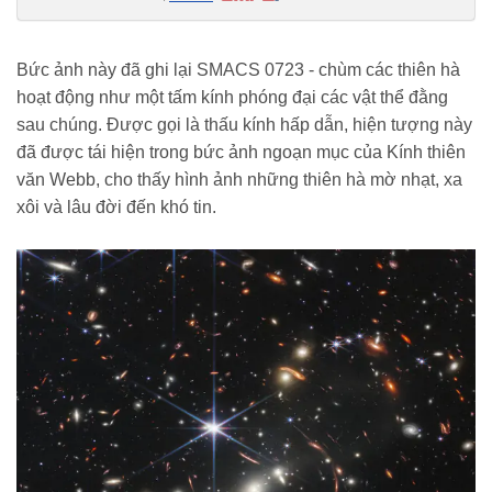
biden-cong-bo-buc-anh-sau-nhat-vu-tru-nhan-loai-tung-ghi-lai-duoc-
20220712110408692.chn
Bức ảnh này đã ghi lại SMACS 0723 - chùm các thiên hà
hoạt động như một tấm kính phóng đại các vật thể đằng
sau chúng. Được gọi là thấu kính hấp dẫn, hiện tượng này
đã được tái hiện trong bức ảnh ngoạn mục của Kính thiên
văn Webb, cho thấy hình ảnh những thiên hà mờ nhạt, xa
xôi và lâu đời đến khó tin.