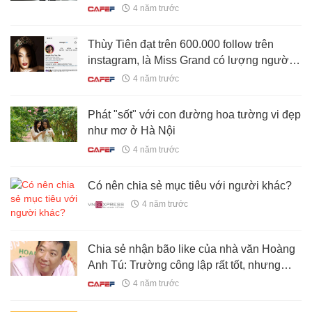
4 năm trước
Thùy Tiên đạt trên 600.000 follow trên
instagram, là Miss Grand có lượng người
theo dõi lớn nhất
4 năm trước
Phát "sốt" với con đường hoa tường vi đẹp
như mơ ở Hà Nội
4 năm trước
Có nên chia sẻ mục tiêu với người khác?
4 năm trước
Chia sẻ nhận bão like của nhà văn Hoàng
Anh Tú: Trường công lập rất tốt, nhưng
không đến nỗi trượt là kết thúc cuộc đời
4 năm trước
học sinh