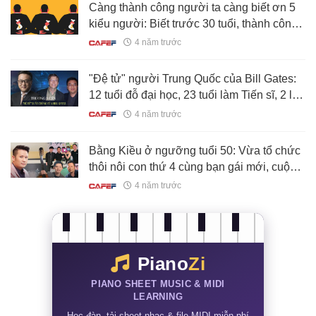
Càng thành công người ta càng biết ơn 5
kiểu người: Biết trước 30 tuổi, thành công
gõ cửa sớm 10 năm
4 năm trước
"Đệ tử" người Trung Quốc của Bill Gates:
12 tuổi đỗ đại học, 23 tuổi làm Tiến sĩ, 2 lần
Microsoft mời gọi mới chịu đồng ý
4 năm trước
Bằng Kiều ở ngưỡng tuổi 50: Vừa tổ chức
thôi nôi con thứ 4 cùng bạn gái mới, cuộc
sống viên mãn
4 năm trước
Piano
Zi
PIANO SHEET MUSIC & MIDI
LEARNING
Học đàn, tải sheet nhạc & file MIDI miễn phí