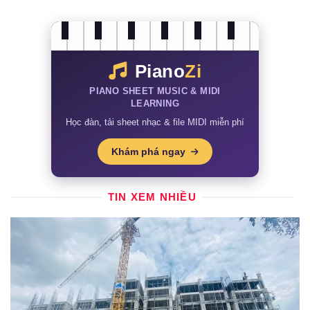
Piano
Zi
PIANO SHEET MUSIC & MIDI
LEARNING
Học đàn, tải sheet nhạc & file MIDI miễn phí
Khám phá ngay
TIN XEM NHIỀU