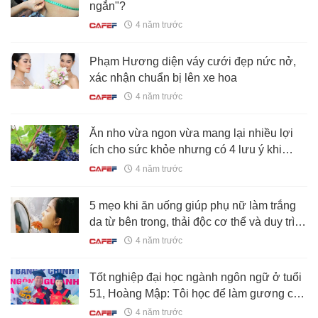
ngắn"?
4 năm trước
Phạm Hương diện váy cưới đẹp nức nở,
xác nhận chuẩn bị lên xe hoa
4 năm trước
Ăn nho vừa ngon vừa mang lại nhiều lợi
ích cho sức khỏe nhưng có 4 lưu ý khi
dùng mà bạn tuyệt đối đừng bỏ qua
4 năm trước
5 mẹo khi ăn uống giúp phụ nữ làm trắng
da từ bên trong, thải độc cơ thể và duy trì
cân nặng ổn định
4 năm trước
Tốt nghiệp đại học ngành ngôn ngữ ở tuổi
51, Hoàng Mập: Tôi học để làm gương cho
con cái
4 năm trước