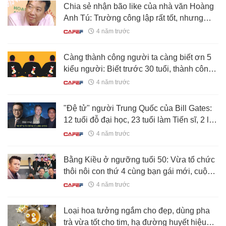
Chia sẻ nhận bão like của nhà văn Hoàng
Anh Tú: Trường công lập rất tốt, nhưng
không đến nỗi trượt là kết thúc cuộc đời
4 năm trước
học sinh
Càng thành công người ta càng biết ơn 5
kiểu người: Biết trước 30 tuổi, thành công
gõ cửa sớm 10 năm
4 năm trước
"Đệ tử" người Trung Quốc của Bill Gates:
12 tuổi đỗ đại học, 23 tuổi làm Tiến sĩ, 2 lần
Microsoft mời gọi mới chịu đồng ý
4 năm trước
Bằng Kiều ở ngưỡng tuổi 50: Vừa tổ chức
thôi nôi con thứ 4 cùng bạn gái mới, cuộc
sống viên mãn
4 năm trước
Loại hoa tưởng ngắm cho đẹp, dùng pha
trà vừa tốt cho tim, hạ đường huyết hiệu