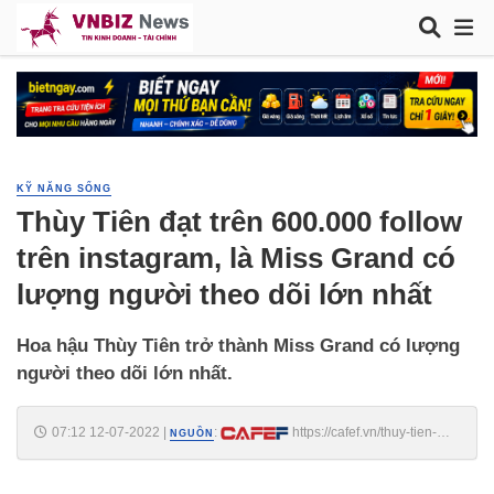
KỸ NĂNG SỐNG
Thùy Tiên đạt trên 600.000 follow
trên instagram, là Miss Grand có
lượng người theo dõi lớn nhất
Hoa hậu Thùy Tiên trở thành Miss Grand có lượng
người theo dõi lớn nhất.
07:12 12-07-2022
|
:
https://cafef.vn/thuy-tien-
NGUỒN
dat-tren-600000-follow-tren-instagram-la-miss-grand-co-luong-nguoi-
theo-doi-lon-nhat-20220711221858022.chn