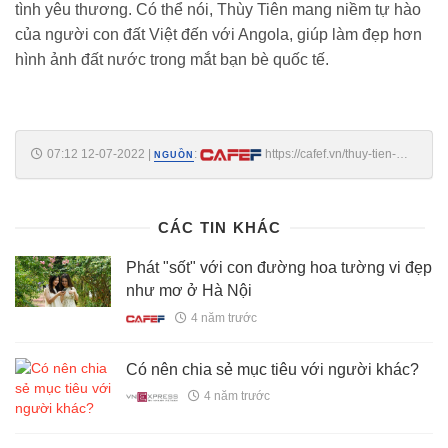
tình yêu thương. Có thể nói, Thùy Tiên mang niềm tự hào
của người con đất Việt đến với Angola, giúp làm đẹp hơn
hình ảnh đất nước trong mắt bạn bè quốc tế.
07:12 12-07-2022
|
:
https://cafef.vn/thuy-tien-
NGUỒN
dat-tren-600000-follow-tren-instagram-la-miss-grand-co-luong-nguoi-
theo-doi-lon-nhat-20220711221858022.chn
CÁC TIN KHÁC
Phát "sốt" với con đường hoa tường vi đẹp
như mơ ở Hà Nội
4 năm trước
Có nên chia sẻ mục tiêu với người khác?
4 năm trước