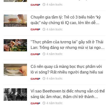
quả
4 năm trước
Chuyên gia tâm lý: Trẻ có 3 biểu hiện “kỳ
quặc” này chứng tỏ IQ cao, lớn lên dễ
thành công
4 năm trước
"Thực phẩm của tương lai" gây sốt ở Thái
Lan: Trông đáng sợ nhưng mùi vị lại ngon
bất ngờ!
4 năm trước
Có nên quay cả màng bọc thực phẩm với
lò vi sóng? Rất nhiều người đang hiểu sai
4 năm trước
Vì sao Beethoven bị điếc nhưng vẫn có thể
sáng tác âm nhạc, thậm chí trở thành
huyền thoại?
4 năm trước