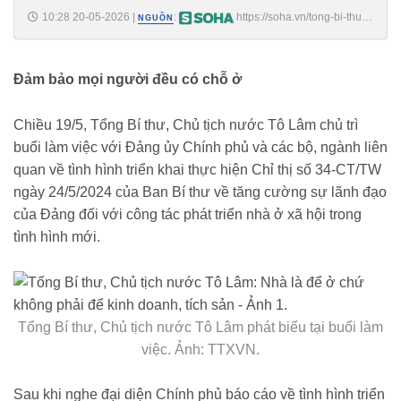
10:28 20-05-2026
|
:
https://soha.vn/tong-bi-thu-
NGUỒN
chu-tich-nuoc-to-lam-nha-la-de-o-chu-khong-phai-de-kinh-doanh-tich-
san-19826052006574917.htm
Đảm bảo mọi người đều có chỗ ở
Chiều 19/5, Tổng Bí thư, Chủ tịch nước Tô Lâm chủ trì
buổi làm việc với Đảng ủy Chính phủ và các bộ, ngành liên
quan về tình hình triển khai thực hiện Chỉ thị số 34-CT/TW
ngày 24/5/2024 của Ban Bí thư về tăng cường sự lãnh đạo
của Đảng đối với công tác phát triển nhà ở xã hội trong
tình hình mới.
Tổng Bí thư, Chủ tịch nước Tô Lâm phát biểu tại buổi làm
việc. Ảnh: TTXVN.
Sau khi nghe đại diện Chính phủ báo cáo về tình hình triển