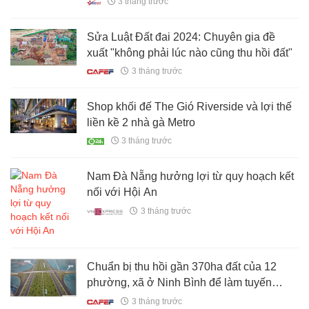
3 tháng trước
Sửa Luật Đất đai 2024: Chuyên gia đề
xuất "không phải lúc nào cũng thu hồi đất"
3 tháng trước
Shop khối đế The Gió Riverside và lợi thế
liền kề 2 nhà gà Metro
3 tháng trước
Nam Đà Nẵng hưởng lợi từ quy hoạch kết
nối với Hội An
3 tháng trước
Chuẩn bị thu hồi gần 370ha đất của 12
phường, xã ở Ninh Bình để làm tuyến
đường dài 21km kết nối đô thị Hoa Lư -
3 tháng trước