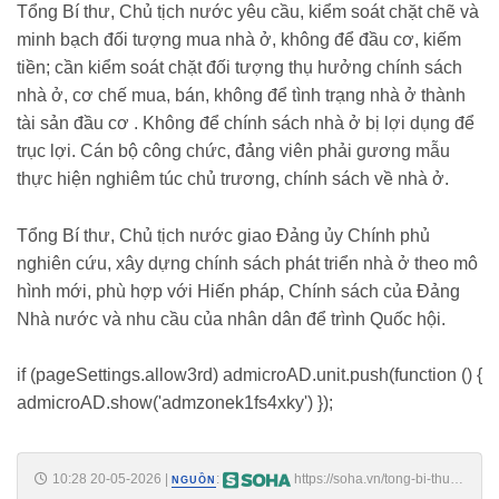
Tổng Bí thư, Chủ tịch nước yêu cầu, kiểm soát chặt chẽ và
minh bạch đối tượng mua nhà ở, không để đầu cơ, kiếm
tiền; cần kiểm soát chặt đối tượng thụ hưởng chính sách
nhà ở, cơ chế mua, bán, không để tình trạng nhà ở thành
tài sản đầu cơ . Không để chính sách nhà ở bị lợi dụng để
trục lợi. Cán bộ công chức, đảng viên phải gương mẫu
thực hiện nghiêm túc chủ trương, chính sách về nhà ở.
Tổng Bí thư, Chủ tịch nước giao Đảng ủy Chính phủ
nghiên cứu, xây dựng chính sách phát triển nhà ở theo mô
hình mới, phù hợp với Hiến pháp, Chính sách của Đảng
Nhà nước và nhu cầu của nhân dân để trình Quốc hội.
if (pageSettings.allow3rd) admicroAD.unit.push(function () {
admicroAD.show('admzonek1fs4xky') });
10:28 20-05-2026
|
:
https://soha.vn/tong-bi-thu-
NGUỒN
chu-tich-nuoc-to-lam-nha-la-de-o-chu-khong-phai-de-kinh-doanh-tich-