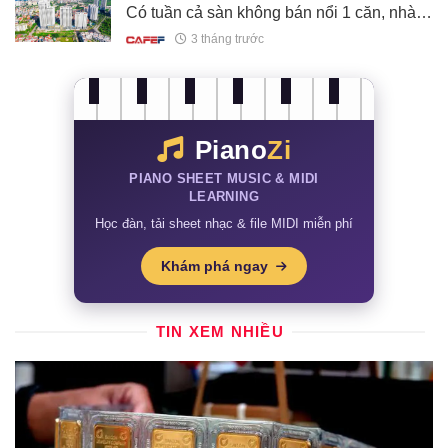
Có tuần cả sàn không bán nổi 1 căn, nhà
đầu tư giảm kỳ vọng từ lãi tiền tỷ xuống vài
3 tháng trước
chục triệu vẫn khó thoát hàng
Piano
Zi
PIANO SHEET MUSIC & MIDI
LEARNING
Học đàn, tải sheet nhạc & file MIDI miễn phí
Khám phá ngay
TIN XEM NHIỀU