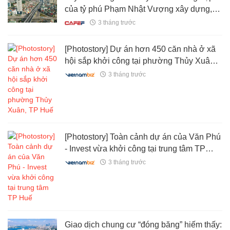
của tỷ phú Phạm Nhật Vượng xây dựng,
sở hữu công nghệ chưa từng có trong
3 tháng trước
ngành xây dựng tại Việt Nam
[Photostory] Dự án hơn 450 căn nhà ở xã
hội sắp khởi công tại phường Thủy Xuân,
TP Huế
3 tháng trước
[Photostory] Toàn cảnh dự án của Văn Phú
- Invest vừa khởi công tại trung tâm TP
Huế
3 tháng trước
Giao dịch chung cư “đóng băng” hiếm thấy: