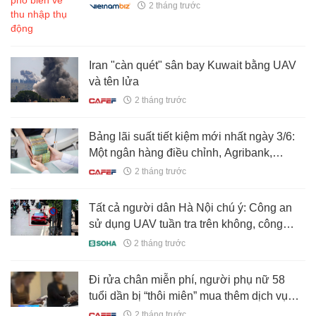
2 tháng trước
Iran "càn quét" sân bay Kuwait bằng UAV
và tên lửa
2 tháng trước
Bảng lãi suất tiết kiệm mới nhất ngày 3/6:
Một ngân hàng điều chỉnh, Agribank,
Vietcombank, VietinBank, BIDV, MB,
2 tháng trước
HDBank, Sacombank,... đang niêm yết lãi
suất bao nhiêu?
Tất cả người dân Hà Nội chú ý: Công an
sử dụng UAV tuần tra trên không, công
nghệ “mắt thần” nhạy cỡ nào?
2 tháng trước
Đi rửa chân miễn phí, người phụ nữ 58
tuổi dần bị “thôi miên” mua thêm dịch vụ
thành 600 triệu đồng, phải đi làm lao công
2 tháng trước