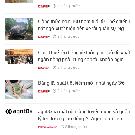
đồng/lượng
2 tháng trước
Công thức hơn 100 năm tuổi từ Thế chiến I
bất ngờ xuất hiện trên xe tải quân sự Nga:
Chuyện gì đang xảy ra?
2 tháng trước
Cục Thuế lên tiếng về thông tin "bỏ đề xuất
ngân hàng phải cung cấp tài khoản người
nộp thuế"
2 tháng trước
Bảng lãi suất tiết kiệm mới nhất ngày 3/6
2 tháng trước
agnt8x ra mắt nền tảng tuyển dụng và quản
lý lực lượng lao động AI Agent đầu tiên
trên thế giới
2 tháng trước