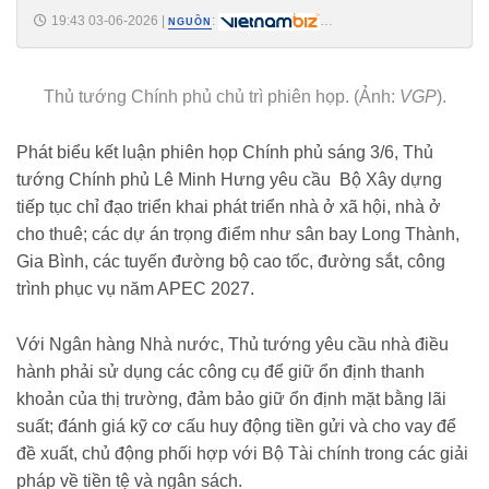
19:43 03-06-2026
|
:
NGUỒN
https://vietnambiz.vn/thu-tuong-yeu-cau-nhnn-xay-dung-phuong-an-
cung-ung-von-cho-nha-o-cho-thue-202663154117521.htm
Thủ tướng Chính phủ chủ trì phiên họp. (Ảnh:
VGP
).
Phát biểu kết luận phiên họp Chính phủ sáng 3/6, Thủ
tướng Chính phủ Lê Minh Hưng yêu cầu Bộ Xây dựng
tiếp tục chỉ đạo triển khai phát triển nhà ở xã hội, nhà ở
cho thuê; các dự án trọng điểm như sân bay Long Thành,
Gia Bình, các tuyến đường bộ cao tốc, đường sắt, công
trình phục vụ năm APEC 2027.
Với Ngân hàng Nhà nước, Thủ tướng yêu cầu nhà điều
hành phải sử dụng các công cụ để giữ ổn định thanh
khoản của thị trường, đảm bảo giữ ổn định mặt bằng lãi
suất; đánh giá kỹ cơ cấu huy động tiền gửi và cho vay để
đề xuất, chủ động phối hợp với Bộ Tài chính trong các giải
pháp về tiền tệ và ngân sách.