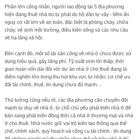
Phần lớn công nhân, người lao động tại 5 địa phương
hiện đang thuê nhà trọ tự phát do hộ dân tự xây - tiềm ẩn
nguy cơ rất lớn về an toàn, đặc biệt là phòng cháy, chữa
cháy, vệ sinh môi trường, điều kiện sống và các nhu cầu
về hạ tầng xã hội.
Bên cạnh đó, một số tài sản công về nhà ở chưa được sử
dụng hiệu quả, gây lãng phí. Tỷ suất sinh lời thấp, thời
gian hoàn vốn dài đối với dự án nhà ở cho thuê đang là
điểm nghẽn lớn trong thu hút khu vực tư nhân; cơ chế ưu
đãi tài chính, thuế, tín dụng chưa đủ mạnh…
Thủ tướng cũng nêu rõ, các địa phương cần chuyển đổi
mạnh tư duy về nhà ở, từ chỗ chủ yếu phát triển nhà ở để
bán sang phát triển đồng thời cả nhà ở thương mại và nhà
ở cho thuê. Nhà nước giữ vai trò kiến tạo thông qua thể
chế, chính sách, quy hoạch và công cụ tài chính - tín dụng
để những người mà thu nhập chưa thể sở hữu nhà ở thì