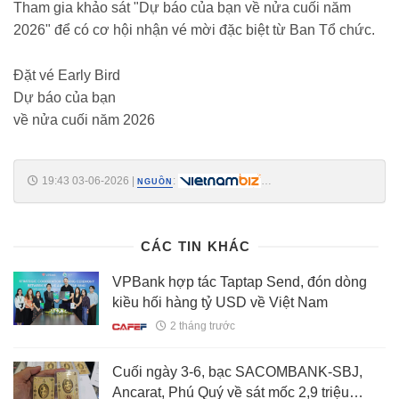
Tham gia khảo sát "Dự báo của bạn về nửa cuối năm
2026" để có cơ hội nhận vé mời đặc biệt từ Ban Tổ chức.
Đặt vé Early Bird
Dự báo của bạn
về nửa cuối năm 2026
19:43 03-06-2026
|
:
NGUỒN
https://vietnambiz.vn/thu-tuong-yeu-cau-nhnn-xay-dung-phuong-an-
cung-ung-von-cho-nha-o-cho-thue-202663154117521.htm
CÁC TIN KHÁC
VPBank hợp tác Taptap Send, đón dòng
kiều hối hàng tỷ USD về Việt Nam
2 tháng trước
Cuối ngày 3-6, bạc SACOMBANK-SBJ,
Ancarat, Phú Quý về sát mốc 2,9 triệu