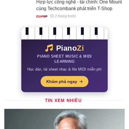
Hợp lực công nghệ - tài chính: One Mount
cùng Techcombank phát triển T-Shop
2 tháng trước
Piano
Zi
PIANO SHEET MUSIC & MIDI
LEARNING
Học đàn, tải sheet nhạc & file MIDI miễn phí
Khám phá ngay
TIN XEM NHIỀU