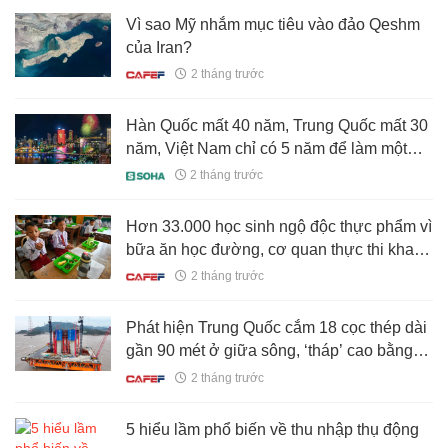
Vì sao Mỹ nhắm mục tiêu vào đảo Qeshm
của Iran?
2 tháng trước
Hàn Quốc mất 40 năm, Trung Quốc mất 30
năm, Việt Nam chỉ có 5 năm để làm một
điều
2 tháng trước
Hơn 33.000 học sinh ngộ độc thực phẩm vì
bữa ăn học đường, cơ quan thực thi khai
khống chi phí, mua sắm vô tội vạ, tổng
2 tháng trước
thống lập tức cách chức dàn lãnh đạo
Phát hiện Trung Quốc cắm 18 cọc thép dài
gần 90 mét ở giữa sông, ‘tháp’ cao bằng
toà nhà 100 tầng sắp lộ diện
2 tháng trước
5 hiểu lầm phổ biến về thu nhập thụ động