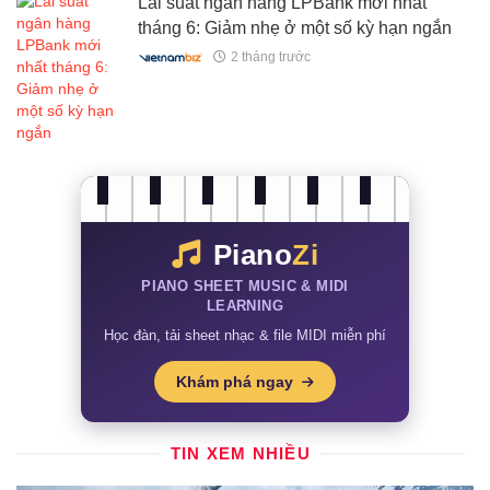
Lãi suất ngân hàng LPBank mới nhất
tháng 6: Giảm nhẹ ở một số kỳ hạn ngắn
2 tháng trước
Piano
Zi
PIANO SHEET MUSIC & MIDI
LEARNING
Học đàn, tải sheet nhạc & file MIDI miễn phí
Khám phá ngay
TIN XEM NHIỀU