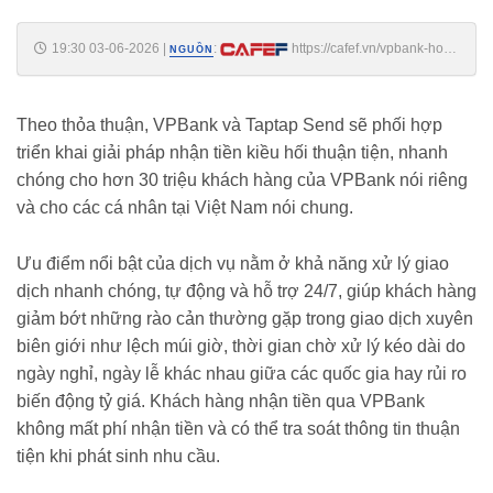
19:30 03-06-2026
|
:
https://cafef.vn/vpbank-hop-
NGUỒN
tac-taptap-send-don-dong-kieu-hoi-hang-ty-usd-ve-viet-nam-
188260603174415098.chn
Theo thỏa thuận, VPBank và Taptap Send sẽ phối hợp
triển khai giải pháp nhận tiền kiều hối thuận tiện, nhanh
chóng cho hơn 30 triệu khách hàng của VPBank nói riêng
và cho các cá nhân tại Việt Nam nói chung.
Ưu điểm nổi bật của dịch vụ nằm ở khả năng xử lý giao
dịch nhanh chóng, tự động và hỗ trợ 24/7, giúp khách hàng
giảm bớt những rào cản thường gặp trong giao dịch xuyên
biên giới như lệch múi giờ, thời gian chờ xử lý kéo dài do
ngày nghỉ, ngày lễ khác nhau giữa các quốc gia hay rủi ro
biến động tỷ giá. Khách hàng nhận tiền qua VPBank
không mất phí nhận tiền và có thể tra soát thông tin thuận
tiện khi phát sinh nhu cầu.