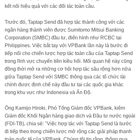
kết nối hiệu quả với các đối tác toàn cầu.
Trước đó, Taptap Send đã hợp tác thành công với các
ngân hàng thành viên được Sumitomo Mitsui Banking
Corporation (SMBC) đầu tư, điển hình như RCBC tại
Philippines. Việc bắt tay với VPBank lần này là bước đi
tiếp nối cho chiến lược hợp tác toàn cầu của Taptap Send
trong lĩnh vực chuyển tiền kiều hối. Mối quan hệ này cũng
đồng thời mở ra những cơ hội hợp tác sâu rộng hơn nữa
giữa Taptap Send với SMBC thông qua các tổ chức tài
chính được định chế này đầu tư tại các quốc gia khác
trong khu vực như Indonesia và Ấn Độ.
Ông Kamijo Hiroki, Phó Tổng Giám đốc VPBank, kiêm
Giám đốc Khối Ngân hàng giao dịch và Đầu tư nước ngoài
(FDI-TB), chia sẻ: "Việc hợp tác với Taptap Send là bước
đi tiếp theo trong chiến lược mở rộng các giải pháp thanh
toán quốc tế của VPBank. Chúng tôi tin rằng, thông qua