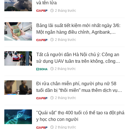
và tên lửa
2 tháng trước
Bảng lãi suất tiết kiệm mới nhất ngày 3/6:
Một ngân hàng điều chỉnh, Agribank,
Vietcombank, VietinBank, BIDV, MB,
2 tháng trước
HDBank, Sacombank,... đang niêm yết lãi
suất bao nhiêu?
Tất cả người dân Hà Nội chú ý: Công an
sử dụng UAV tuần tra trên không, công
nghệ “mắt thần” nhạy cỡ nào?
2 tháng trước
Đi rửa chân miễn phí, người phụ nữ 58
tuổi dần bị “thôi miên” mua thêm dịch vụ
thành 600 triệu đồng, phải đi làm lao công
2 tháng trước
để trả nợ
"Quái vật" thọ 400 tuổi có thể tạo ra đột phá
y học cho con người
2 tháng trước