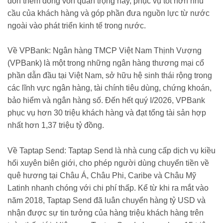
đón thêm dòng vốn quan trọng này, phục vụ tốt hơn nhu
cầu của khách hàng và góp phần đưa nguồn lực từ nước
ngoài vào phát triển kinh tế trong nước.
Về VPBank: Ngân hàng TMCP Việt Nam Thịnh Vượng
(VPBank) là một trong những ngân hàng thương mại cổ
phần dẫn đầu tại Việt Nam, sở hữu hệ sinh thái rộng trong
các lĩnh vực ngân hàng, tài chính tiêu dùng, chứng khoán,
bảo hiểm và ngân hàng số. Đến hết quý I/2026, VPBank
phục vụ hơn 30 triệu khách hàng và đạt tổng tài sản hợp
nhất hơn 1,37 triệu tỷ đồng.
Về Taptap Send: Taptap Send là nhà cung cấp dịch vụ kiều
hối xuyên biên giới, cho phép người dùng chuyển tiền về
quê hương tại Châu Á, Châu Phi, Caribe và Châu Mỹ
Latinh nhanh chóng với chi phí thấp. Kể từ khi ra mắt vào
năm 2018, Taptap Send đã luân chuyển hàng tỷ USD và
nhận được sự tin tưởng của hàng triệu khách hàng trên