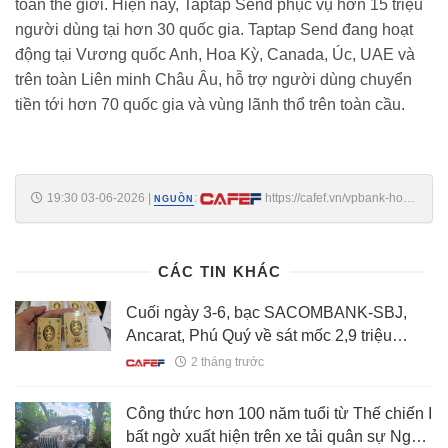
toàn thế giới. Hiện nay, Taptap Send phục vụ hơn 15 triệu
người dùng tại hơn 30 quốc gia. Taptap Send đang hoạt
động tại Vương quốc Anh, Hoa Kỳ, Canada, Úc, UAE và
trên toàn Liên minh Châu Âu, hỗ trợ người dùng chuyển
tiền tới hơn 70 quốc gia và vùng lãnh thổ trên toàn cầu.
19:30 03-06-2026
|
:
https://cafef.vn/vpbank-hop-
NGUỒN
tac-taptap-send-don-dong-kieu-hoi-hang-ty-usd-ve-viet-nam-
188260603174415098.chn
CÁC TIN KHÁC
Cuối ngày 3-6, bạc SACOMBANK-SBJ,
Ancarat, Phú Quý về sát mốc 2,9 triệu
đồng/lượng
2 tháng trước
Công thức hơn 100 năm tuổi từ Thế chiến I
bất ngờ xuất hiện trên xe tải quân sự Nga: