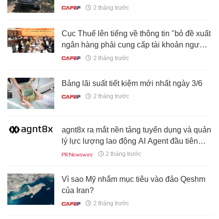
Chuyện gì đang xảy ra?
2 tháng trước
Cục Thuế lên tiếng về thông tin "bỏ đề xuất
ngân hàng phải cung cấp tài khoản người
nộp thuế"
2 tháng trước
Bảng lãi suất tiết kiệm mới nhất ngày 3/6
2 tháng trước
agnt8x ra mắt nền tảng tuyển dụng và quản
lý lực lượng lao động AI Agent đầu tiên
trên thế giới
2 tháng trước
Vì sao Mỹ nhắm mục tiêu vào đảo Qeshm
của Iran?
2 tháng trước