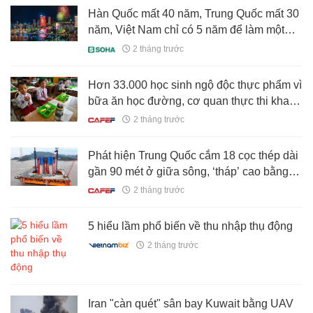
Hàn Quốc mất 40 năm, Trung Quốc mất 30
năm, Việt Nam chỉ có 5 năm để làm một
điều
2 tháng trước
Hơn 33.000 học sinh ngộ độc thực phẩm vì
bữa ăn học đường, cơ quan thực thi khai
khống chi phí, mua sắm vô tội vạ, tổng
2 tháng trước
thống lập tức cách chức dàn lãnh đạo
Phát hiện Trung Quốc cắm 18 cọc thép dài
gần 90 mét ở giữa sông, ‘tháp’ cao bằng
toà nhà 100 tầng sắp lộ diện
2 tháng trước
5 hiểu lầm phổ biến về thu nhập thụ động
2 tháng trước
Iran "càn quét" sân bay Kuwait bằng UAV