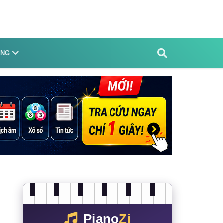
ỐNG
Piano
Zi