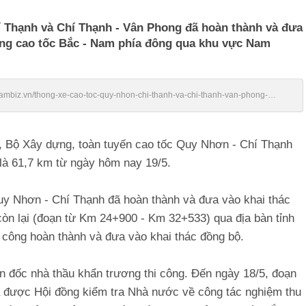
í Thạnh và Chí Thạnh - Vân Phong đã hoàn thành và đưa
ông cao tốc Bắc - Nam phía đông qua khu vực Nam
tnambiz.vn/thong-xe-cao-toc-quy-nhon-chi-thanh-va-chi-thanh-van-phong-
, Bộ Xây dựng, toàn tuyến cao tốc Quy Nhơn - Chí Thạnh
 là 61,7 km từ ngày hôm nay 19/5.
Nhơn - Chí Thạnh đã hoàn thành và đưa vào khai thác
òn lại (đoạn từ Km 24+900 - Km 32+533) qua địa bàn tỉnh
i công hoàn thành và đưa vào khai thác đồng bộ.
n đốc nhà thầu khẩn trương thi công. Đến ngày 18/5, đoạn
được Hội đồng kiểm tra Nhà nước về công tác nghiệm thu