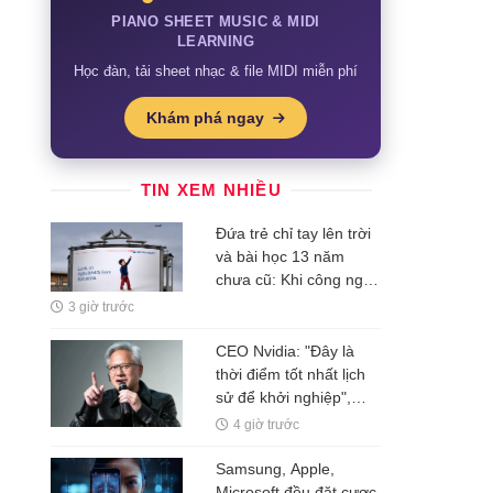
PIANO SHEET MUSIC & MIDI
LEARNING
Học đàn, tải sheet nhạc & file MIDI miễn phí
Khám phá ngay
TIN XEM NHIỀU
Đứa trẻ chỉ tay lên trời
và bài học 13 năm
chưa cũ: Khi công nghệ
rẻ dần, thứ đắt nhất là
3 giờ trước
một ý tưởng
CEO Nvidia: "Đây là
thời điểm tốt nhất lịch
sử để khởi nghiệp",
nhiều người thất bại chỉ
4 giờ trước
vì mắc kẹt ở 1 ĐIỀU ai
cũng hiểu nhưng ít khi
Samsung, Apple,
vượt qua được
Microsoft đều đặt cược