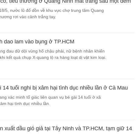
cổ, tiểu thương ở Quảng Ninh mất trắng sau một đêm
8/5, nước lũ đổ dồn về khu vực chợ trung tâm Quang
hương rơi vào cảnh trắng tay.
nh dao lam vào bụng ở TP.HCM
rạng đau dữ dội vùng hố chậu phải, nữ bệnh nhân khiến
hi kết quả chụp X-quang lộ ra hàng loạt dị vật kim loại.
 14 tuổi nghi bị xâm hại tình dục nhiều lần ở Cà Mau
ng xác minh tố giác liên quan vụ bé gái 14 tuổi ở xã
âm hại tình dục nhiều lần.
n xuất dầu gió giả tại Tây Ninh và TP.HCM, tạm giữ 14