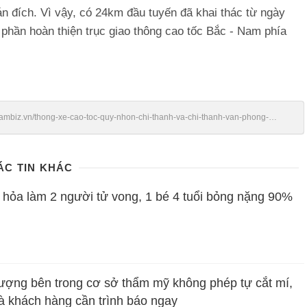
án đích. Vì vậy, có 24km đầu tuyến đã khai thác từ ngày
p phần hoàn thiện trục giao thông cao tốc Bắc - Nam phía
tnambiz.vn/thong-xe-cao-toc-quy-nhon-chi-thanh-va-chi-thanh-van-phong-
ÁC TIN KHÁC
 hỏa làm 2 người tử vong, 1 bé 4 tuổi bỏng nặng 90%
ượng bên trong cơ sở thẩm mỹ không phép tự cắt mí,
g là khách hàng cần trình báo ngay