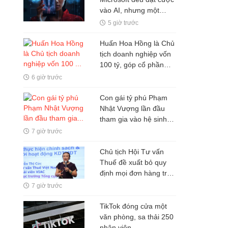
vào AI, nhưng một
nghịch lý đang xuất
5 giờ trước
hiện: Người mua không
phải lúc nào cũng dùng
Huấn Hoa Hồng là Chủ
tịch doanh nghiệp vốn
100 tỷ, góp cổ phần
trong hai doanh nghiệp
6 giờ trước
khác
Con gái tỷ phú Phạm
Nhật Vượng lần đầu
tham gia vào hệ sinh
thái Vingroup
7 giờ trước
Chủ tịch Hội Tư vấn
Thuế đề xuất bỏ quy
định mọi đơn hàng trên
sàn TMĐT đều phải
7 giờ trước
xuất hóa đơn
TikTok đóng cửa một
văn phòng, sa thải 250
nhân viên