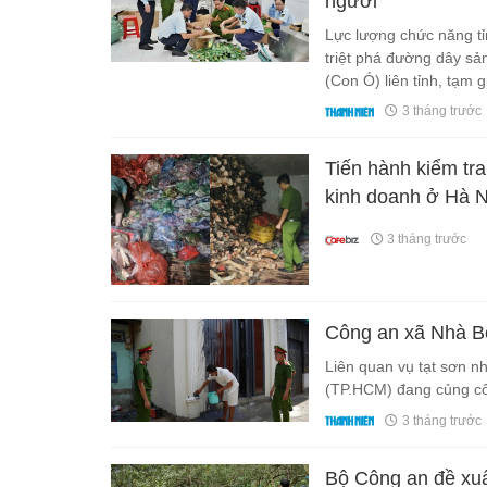
người
Lực lượng chức năng tỉ
triệt phá đường dây sả
(Con Ó) liên tỉnh, tạm 
3 tháng trước
Tiến hành kiểm tra
kinh doanh ở Hà N
3 tháng trước
Công an xã Nhà Bè
Liên quan vụ tạt sơn n
(TP.HCM) đang củng cố 
3 tháng trước
Bộ Công an đề xuất