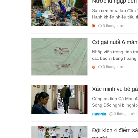
Nước lũ ngập đến 
Sau cơn mưa lớn đêm 1
Hanh khiến nhiều tiểu t
3 tháng trước
Cô gái nuốt 6 mả
Nhập viện trong tình t
các bác sĩ bàng hoàng k
3 tháng trước
Xác minh vụ bé gái
Công an tỉnh Cà Mau đa
Sông Đốc nghi bị nghi x
3 tháng trước
Đột kích 4 điểm sả