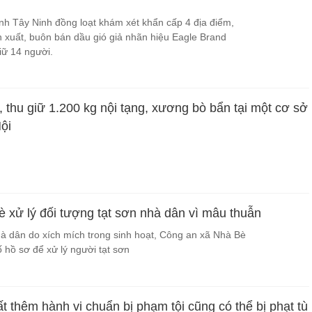
nh Tây Ninh đồng loạt khám xét khẩn cấp 4 địa điểm,
n xuất, buôn bán dầu gió giả nhãn hiệu Eagle Brand
giữ 14 người.
, thu giữ 1.200 kg nội tạng, xương bò bẩn tại một cơ sở
ội
 xử lý đối tượng tạt sơn nhà dân vì mâu thuẫn
hà dân do xích mích trong sinh hoạt, Công an xã Nhà Bè
hồ sơ để xử lý người tạt sơn
 thêm hành vi chuẩn bị phạm tội cũng có thể bị phạt tù