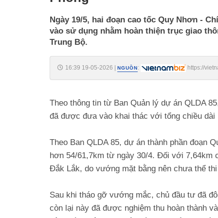
Ngày 19/5, hai đoạn cao tốc Quy Nhơn - Ch
vào sử dụng nhằm hoàn thiện trục giao th
Trung Bộ.
16:39 19-05-2026
|
:
https://vie
NGUỒN
2026519161911806.htm
Theo thông tin từ Ban Quản lý dự án QLDA 85
đã được đưa vào khai thác với tổng chiều dài
Theo Ban QLDA 85, dự án thành phần đoạn Quy 
hơn 54/61,7km từ ngày 30/4. Đối với 7,64km c
Đắk Lắk, do vướng mặt bằng nên chưa thể th
Sau khi tháo gỡ vướng mắc, chủ đầu tư đã đô
còn lại này đã được nghiệm thu hoàn thành và 