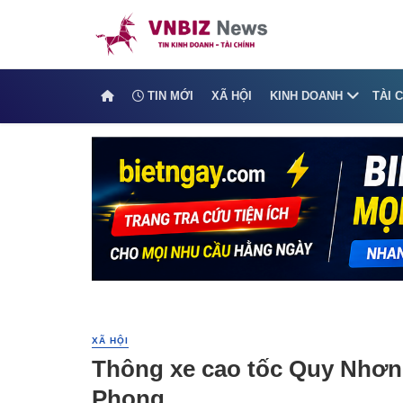
TIN MỚI
XÃ HỘI
KINH DOANH
TÀI 
XÃ HỘI
Thông xe cao tốc Quy Nhơn 
Phong