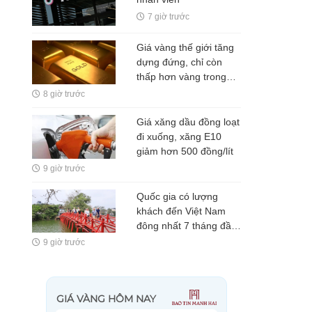
7 giờ trước
Giá vàng thế giới tăng
dựng đứng, chỉ còn
thấp hơn vàng trong
nước 5 triệu
8 giờ trước
đồng/lượng
Giá xăng dầu đồng loạt
đi xuống, xăng E10
giảm hơn 500 đồng/lít
9 giờ trước
Quốc gia có lượng
khách đến Việt Nam
đông nhất 7 tháng đầu
năm, vượt Hàn Quốc
9 giờ trước
và Nga, gấp gần 6 lần
Ấn Độ