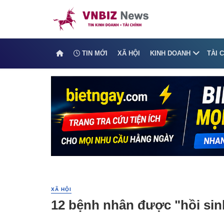
TIN MỚI
XÃ HỘI
KINH DOANH
TÀI 
XÃ HỘI
12 bệnh nhân được "hồi sin