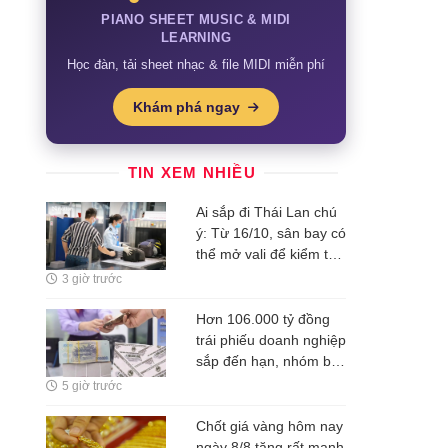
PIANO SHEET MUSIC & MIDI
LEARNING
Học đàn, tải sheet nhạc & file MIDI miễn phí
Khám phá ngay
TIN XEM NHIỀU
Ai sắp đi Thái Lan chú
ý: Từ 16/10, sân bay có
thể mở vali để kiểm tra
ngay cả khi hành khách
3 giờ trước
không có mặt
Hơn 106.000 tỷ đồng
trái phiếu doanh nghiệp
sắp đến hạn, nhóm bất
động sản chiếm 55,6%
5 giờ trước
Chốt giá vàng hôm nay
ngày 8/8 tăng rất mạnh