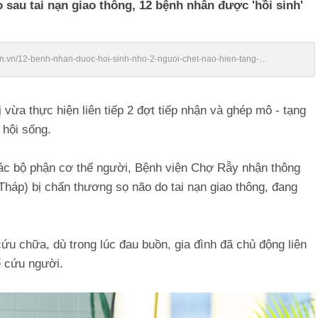
 sau tai nạn giao thông, 12 bệnh nhân được 'hồi sinh'
ien.vn/12-benh-nhan-duoc-hoi-sinh-nho-2-nguoi-chet-nao-hien-tang-
vừa thực hiện liên tiếp 2 đợt tiếp nhận và ghép mô - tạng
 hội sống.
các bộ phận cơ thể người, Bệnh viện Chợ Rẫy nhận thông
Tháp) bị chấn thương sọ não do tai nạn giao thông, đang
ứu chữa, dù trong lúc đau buồn, gia đình đã chủ động liên
ể cứu người.