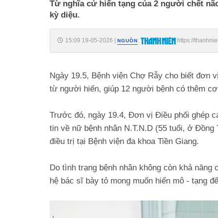
Từ nghĩa cử hiến tạng của 2 người chết não
kỳ diệu.
15:09 19-05-2026
|
:
https://thanhn
NGUỒN
185260519144042918.htm
Ngày 19.5, Bệnh viện Chợ Rẫy cho biết đơn vị 
từ người hiến, giúp 12 người bệnh có thêm cơ
Trước đó, ngày 19.4, Đơn vị Điều phối ghép 
tin về nữ bệnh nhân N.T.N.D (55 tuổi, ở Đồng 
điều trị tại Bệnh viện đa khoa Tiền Giang.
Do tình trạng bệnh nhân không còn khả năng c
hệ bác sĩ bày tỏ mong muốn hiến mô - tạng đ