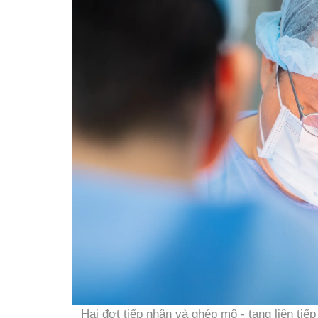
Hai đợt tiếp nhận và ghép mô - tạng liên tiế