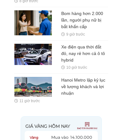
8 giờ trước
nhiều hơn robot
Bom hàng hơn 2.000
lần, người phụ nữ bị
bắt khẩn cấp
9 giờ trước
Xe điện qua thời đắt
đỏ, nay rẻ hơn cả ô tô
hybrid
10 giờ trước
Hanoi Metro lập kỷ lục
về lượng khách và lợi
nhuận
11 giờ trước