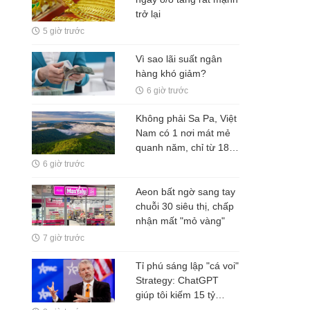
trở lại
5 giờ trước
Vì sao lãi suất ngân
hàng khó giảm?
6 giờ trước
Không phải Sa Pa, Việt
Nam có 1 nơi mát mẻ
quanh năm, chỉ từ 18
độ C, được đánh giá là
6 giờ trước
vương quốc của các
loài lan
Aeon bất ngờ sang tay
chuỗi 30 siêu thị, chấp
nhận mất "mỏ vàng"
7 giờ trước
Tỉ phú sáng lập "cá voi"
Strategy: ChatGPT
giúp tôi kiếm 15 tỷ
USD, đừng làm việc