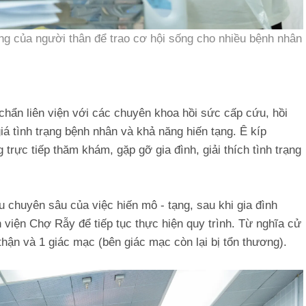
ng của người thân để trao cơ hội sống cho nhiều bệnh nhân
hẩn liên viện với các chuyên khoa hồi sức cấp cứu, hồi
iá tình trạng bệnh nhân và khả năng hiến tạng. Ê kíp
rực tiếp thăm khám, gặp gỡ gia đình, giải thích tình trạng
 chuyên sâu của việc hiến mô - tạng, sau khi gia đình
viện Chợ Rẫy để tiếp tục thực hiện quy trình. Từ nghĩa cử
thận và 1 giác mạc (bên giác mạc còn lại bị tổn thương).