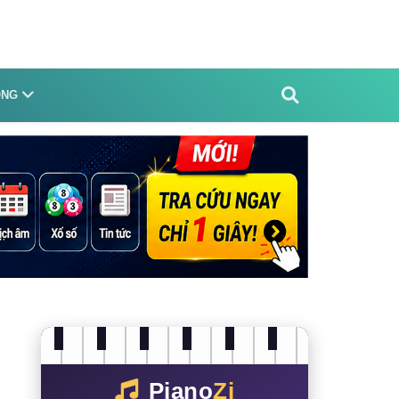
ỐNG
Piano
Zi