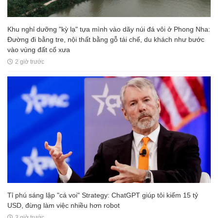
Khu nghỉ dưỡng "kỳ lạ" tựa mình vào dãy núi đá vôi ở Phong Nha:
Đường đi bằng tre, nội thất bằng gỗ tái chế, du khách như bước
vào vùng đất cổ xưa
2 giờ trước
Tỉ phú sáng lập "cá voi" Strategy: ChatGPT giúp tôi kiếm 15 tỷ
USD, đừng làm việc nhiều hơn robot
3 giờ trước