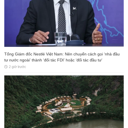
Tổng Giám đốc Nestlé Việt Nam: Nên chuyển cách gọi ‘nhà đầu
tư nước ngoài’ thành ‘đối tác FDI’ hoặc ‘đối tác đầu tư’
2 giờ trước