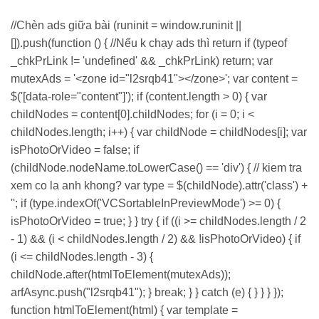
//Chèn ads giữa bài (runinit = window.runinit ||
[]).push(function () { //Nếu k chạy ads thì return if (typeof
_chkPrLink != 'undefined' && _chkPrLink) return; var
mutexAds = '<zone id="l2srqb41"></zone>'; var content =
$('[data-role="content"]'); if (content.length > 0) { var
childNodes = content[0].childNodes; for (i = 0; i <
childNodes.length; i++) { var childNode = childNodes[i]; var
isPhotoOrVideo = false; if
(childNode.nodeName.toLowerCase() == 'div') { // kiem tra
xem co la anh khong? var type = $(childNode).attr('class') +
''; if (type.indexOf('VCSortableInPreviewMode') >= 0) {
isPhotoOrVideo = true; } } try { if ((i >= childNodes.length / 2
- 1) && (i < childNodes.length / 2) && !isPhotoOrVideo) { if
(i <= childNodes.length - 3) {
childNode.after(htmlToElement(mutexAds));
arfAsync.push("l2srqb41"); } break; } } catch (e) { } } } });
function htmlToElement(html) { var template =