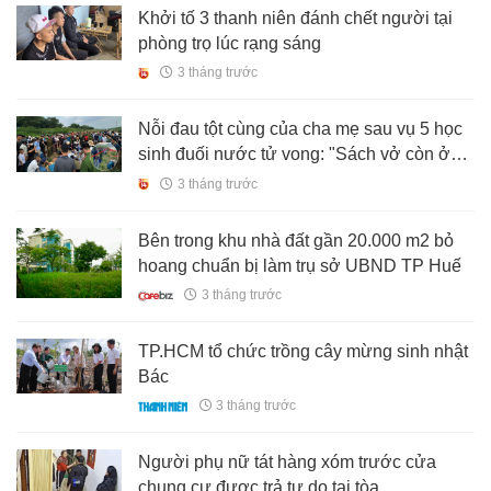
Khởi tố 3 thanh niên đánh chết người tại
phòng trọ lúc rạng sáng
3 tháng trước
Nỗi đau tột cùng của cha mẹ sau vụ 5 học
sinh đuối nước tử vong: "Sách vở còn ở
đây mà con đã đi mất, đau xót quá"
3 tháng trước
Bên trong khu nhà đất gần 20.000 m2 bỏ
hoang chuẩn bị làm trụ sở UBND TP Huế
3 tháng trước
TP.HCM tổ chức trồng cây mừng sinh nhật
Bác
3 tháng trước
Người phụ nữ tát hàng xóm trước cửa
chung cư được trả tự do tại tòa