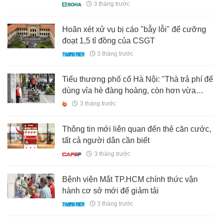
đứa con ở độ tuổi non nớt đi thật xa
3 tháng trước
Hoãn xét xử vụ bị cáo "bẫy lỗi" để cưỡng
đoạt 1,5 tỉ đồng của CSGT
3 tháng trước
Tiểu thương phố cổ Hà Nội: "Thà trả phí để
dùng vỉa hè đàng hoàng, còn hơn vừa
buôn bán vừa thấp thỏm"
3 tháng trước
Thông tin mới liên quan đến thẻ căn cước,
tất cả người dân cần biết
3 tháng trước
Bệnh viện Mắt TP.HCM chính thức vận
hành cơ sở mới để giảm tải
3 tháng trước