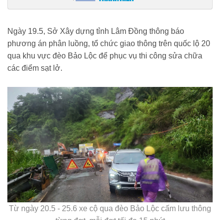
ngay-mai-phan-luong-giao-thong-qua-deo-bao-loc-de-sua-chua-sat-
lo-185260519131344991.htm
Ngày 19.5, Sở Xây dựng tỉnh Lâm Đồng thông báo
phương án phân luồng, tổ chức giao thông trên quốc lộ 20
qua khu vực đèo Bảo Lộc để phục vụ thi công sửa chữa
các điểm sạt lở.
Từ ngày 20.5 - 25.6 xe cộ qua đèo Bảo Lộc cấm lưu thông