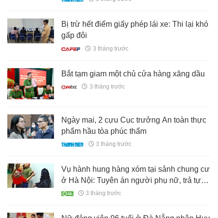
Bị trừ hết điểm giấy phép lái xe: Thi lại khó
gấp đôi
3 tháng trước
Bắt tạm giam một chủ cửa hàng xăng dầu
3 tháng trước
Ngày mai, 2 cựu Cục trưởng An toàn thực
phẩm hầu tòa phúc thẩm
3 tháng trước
Vụ hành hung hàng xóm tại sảnh chung cư
ở Hà Nội: Tuyên án người phụ nữ, trả tự
do ngay tại tòa
3 tháng trước