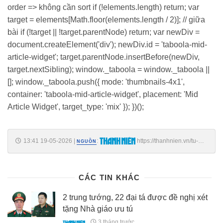
order => không cần sort if (!elements.length) return; var
target = elements[Math.floor(elements.length / 2)]; // giữa
bài if (!target || !target.parentNode) return; var newDiv =
document.createElement('div'); newDiv.id = 'taboola-mid-
article-widget'; target.parentNode.insertBefore(newDiv,
target.nextSibling); window._taboola = window._taboola ||
[]; window._taboola.push({ mode: 'thumbnails-4x1',
container: 'taboola-mid-article-widget', placement: 'Mid
Article Widget', target_type: 'mix' }); })();
13:41 19-05-2026
|
:
https://thanhnien.vn/tu-
NGUỒN
ngay-mai-phan-luong-giao-thong-qua-deo-bao-loc-de-sua-chua-sat-
lo-185260519131344991.htm
CÁC TIN KHÁC
2 trung tướng, 22 đại tá được đề nghị xét
tặng Nhà giáo ưu tú
3 tháng trước