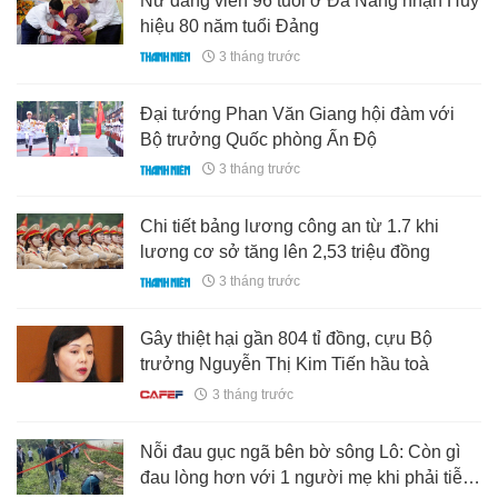
Nữ đảng viên 96 tuổi ở Đà Nẵng nhận Huy
hiệu 80 năm tuổi Đảng
3 tháng trước
Đại tướng Phan Văn Giang hội đàm với
Bộ trưởng Quốc phòng Ấn Độ
3 tháng trước
Chi tiết bảng lương công an từ 1.7 khi
lương cơ sở tăng lên 2,53 triệu đồng
3 tháng trước
Gây thiệt hại gần 804 tỉ đồng, cựu Bộ
trưởng Nguyễn Thị Kim Tiến hầu toà
3 tháng trước
Nỗi đau gục ngã bên bờ sông Lô: Còn gì
đau lòng hơn với 1 người mẹ khi phải tiễn