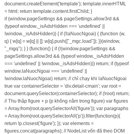
document.createElement('template'); template.innerHTML
= html; return template.content.firstChild; }
if (window.pageSettings && pageSettings.allow3rd &&
(typeof window._isAdsHidden === 'undefined' ||
!window._isAdsHidden)) { if (!laNuocNgoai) { (function (w,
q) { w[q] = w[q] || []; w[q].push(["_mgc.load"]); })(window,
"_mgq"); } } (function() { if (!(window.pageSettings &&
pageSettings.allow3rd && (typeof window._isAdsHidden
=== 'undefined' || !window._isAdsHidden))) return; if (typeof
window.laNuocNgoai === 'undefined' ||
!window.laNuocNgoai) return; // chỉ chạy khi laNuocNgoai
true var containerSelector = 'div.detail-cmain'; var root =
document.querySelector(containerSelector); if (!root) return;
// Thu thập figure + p (p không nằm trong figure) var figures
= Array.from(root.querySelectorAll('figure')); var paragraphs
= Array.from(root.querySelectorAll('p')).filter(function(p){
return !p.closest('figure'); }); var elements =
figures.concat(paragraphs); // NodeList vốn đã theo DOM