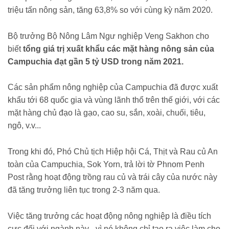
triệu tấn nông sản, tăng 63,8% so với cùng kỳ năm 2020.
Bộ trưởng Bộ Nông Lâm Ngư nghiệp Veng Sakhon cho
biết
tổng g
iá trị xuất khẩu các mặt hàng nông sản của
Campuchia đạt gần 5 tỷ USD trong năm 2021.
Các sản phẩm nông nghiệp của Campuchia đã được xuất
khẩu tới 68 quốc gia và vùng lãnh thổ trên thế giới, với các
mặt hàng chủ đạo là gạo, cao su, sắn, xoài, chuối, tiêu,
ngô, v.v...
Trong khi đó, Phó Chủ tịch Hiệp hội Cá, Thịt và Rau củ An
toàn của Campuchia, Sok Yorn, trả lời tờ Phnom Penh
Post rằng hoạt động trồng rau củ và trái cây của nước này
đã tăng trưởng liên tục trong 2-3 năm qua.
Việc tăng trưởng các hoạt động nông nghiệp là điều tích
cực đối với ngành này - vì nó không chỉ tạo ra việc làm cho