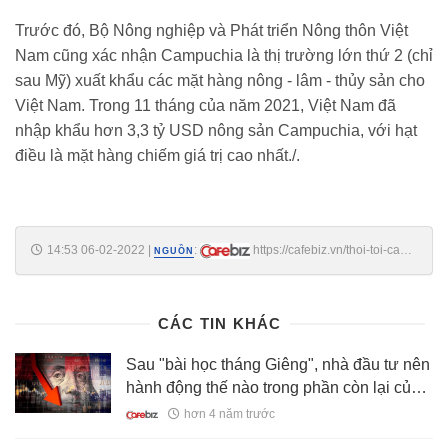
Trước đó, Bộ Nông nghiệp và Phát triển Nông thôn Việt
Nam cũng xác nhận Campuchia là thị trường lớn thứ 2 (chỉ
sau Mỹ) xuất khẩu các mặt hàng nông - lâm - thủy sản cho
Việt Nam. Trong 11 tháng của năm 2021, Việt Nam đã
nhập khẩu hơn 3,3 tỷ USD nông sản Campuchia, với hạt
điều là mặt hàng chiếm giá trị cao nhất./.
14:53 06-02-2022
|
:
https://cafebiz.vn/thoi-toi-can-
NGUỒN
khong-kip-sau-nam-2021-ruc-ro-lang-gieng-viet-nam-huong-toi-muc-
tieu-khung-20220206130132353.chn
CÁC TIN KHÁC
Sau "bài học tháng Giêng", nhà đầu tư nên
hành động thế nào trong phần còn lại của
năm 2022?
hơn 4 năm trước