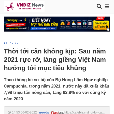
TÀI CHÍNH
Thời tới cản không kịp: Sau năm
2021 rực rỡ, láng giềng Việt Nam
hướng tới mục tiêu khủng
Theo thống kê sơ bộ của Bộ Nông Lâm Ngư nghiệp
Campuchia, trong năm 2021, nước này đã xuất khẩu
7,98 triệu tấn nông sản, tăng 63,8% so với cùng kỳ
năm 2020.
14:53 06-02-2022
|
:
https://cafebiz.vn/thoi-toi-can-
NGUỒN