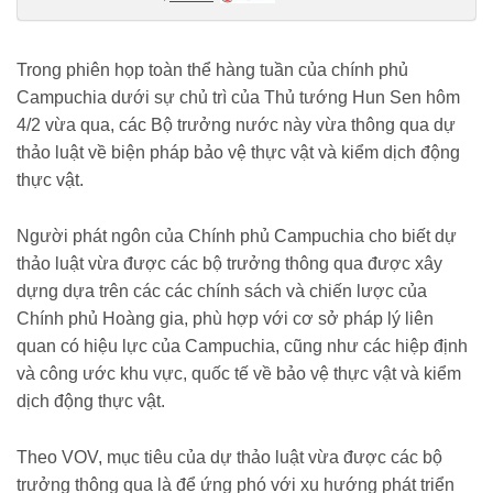
khong-kip-sau-nam-2021-ruc-ro-lang-gieng-viet-nam-huong-toi-muc-
tieu-khung-20220206130132353.chn
Trong phiên họp toàn thể hàng tuần của chính phủ
Campuchia dưới sự chủ trì của Thủ tướng Hun Sen hôm
4/2 vừa qua, các Bộ trưởng nước này vừa thông qua dự
thảo luật về biện pháp bảo vệ thực vật và kiểm dịch động
thực vật.
Người phát ngôn của Chính phủ Campuchia cho biết dự
thảo luật vừa được các bộ trưởng thông qua được xây
dựng dựa trên các các chính sách và chiến lược của
Chính phủ Hoàng gia, phù hợp với cơ sở pháp lý liên
quan có hiệu lực của Campuchia, cũng như các hiệp định
và công ước khu vực, quốc tế về bảo vệ thực vật và kiểm
dịch động thực vật.
Theo VOV, mục tiêu của dự thảo luật vừa được các bộ
trưởng thông qua là để ứng phó với xu hướng phát triển