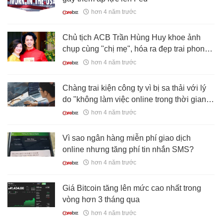
hơn 4 năm trước
Chủ tịch ACB Trần Hùng Huy khoe ảnh
chụp cùng "chị mẹ", hóa ra đẹp trai phong
độ là nhờ gen cả!
hơn 4 năm trước
Chàng trai kiện công ty vì bị sa thải với lý
do "không làm việc online trong thời gian
nghỉ Tết", phán quyết của tòa án khiến dân
hơn 4 năm trước
mạng "mát lòng hả dạ"
Vì sao ngân hàng miễn phí giao dịch
online nhưng tăng phí tin nhắn SMS?
hơn 4 năm trước
Giá Bitcoin tăng lên mức cao nhất trong
vòng hơn 3 tháng qua
hơn 4 năm trước