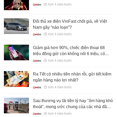
hơn 4 năm trước
Đối thủ xe điện VinFast chốt giá, về Việt
Nam gây “náo loạn”?
hơn 4 năm trước
Giảm giá hơn 90%, chiếc điện thoại 68
triệu đồng giờ còn không nổi 6 triệu, có
nên mua?
hơn 4 năm trước
Ra Tết có nhiều tiền nhàn rỗi, gửi tiết kiệm
ngân hàng nào lợi nhất?
hơn 4 năm trước
Sau thương vụ lãi tiền tỷ hay "ôm hàng khó
thoát", mong ước chung của các nhà đầu
tư đầu năm: "Thị trường 2022 sẽ luôn tốt"
hơn 4 năm trước