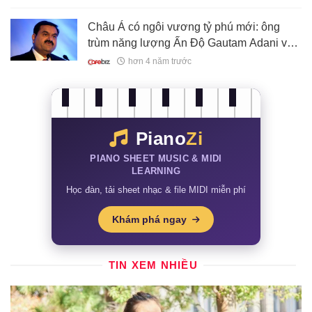
Châu Á có ngôi vương tỷ phú mới: ông
trùm năng lượng Ấn Độ Gautam Adani với
tài sản hơn 90 tỷ USD
hơn 4 năm trước
Piano
Zi
PIANO SHEET MUSIC & MIDI
LEARNING
Học đàn, tải sheet nhạc & file MIDI miễn phí
Khám phá ngay
TIN XEM NHIỀU