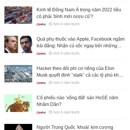
Kinh tế Đông Nam Á trong năm 2022 liệu
có phải 'bình mới rượu cũ'?
hơn 4 năm trước
Quá phụ thuộc vào Apple, Facebook ngậm
trái đắng: Nhận cú sốc ngay bởi những
thay đổi nhỏ nhất, tương lai mờ mịt khác
hơn 4 năm trước
hẳn so với Google
Hacker theo dõi phi cơ riêng của Elon
Musk quyết định "stalk" cả các tỷ phú khác
để kiếm tiền, Bill Gates hay Jeff Bezos đều
hơn 4 năm trước
lọt vào tầm ngắm
Cổ phiếu nào ‘xông đất’ sàn HoSE năm
Nhâm Dần?
hơn 4 năm trước
Người Trung Quốc 'khoái' kim cương