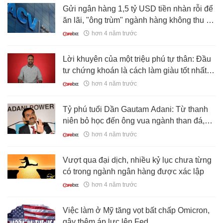
Gửi ngân hàng 1,5 tỷ USD tiền nhàn rỗi để
ăn lãi, "ông trùm" ngành hàng không thu về
830 tỷ LNST dù hoạt động cốt lõi bị thua lỗ
hơn 4 năm trước
Lời khuyên của một triệu phú tự thân: Đầu
tư chứng khoán là cách làm giàu tốt nhất,
nhưng người trẻ tuổi lại thường bỏ qua
hơn 4 năm trước
Tỷ phú tuổi Dần Gautam Adani: Từ thanh
niên bỏ học đến ông vua ngành than đá,
kiếm hàng trăm triệu USD mỗi ngày
hơn 4 năm trước
Vượt qua đại dịch, nhiều kỷ lục chưa từng
có trong ngành ngân hàng được xác lập
hơn 4 năm trước
Việc làm ở Mỹ tăng vọt bất chấp Omicron,
gây thêm áp lực lên Fed