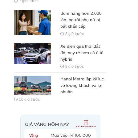
7 giờ trước
nhiều hơn robot
Bom hàng hơn 2.000
lần, người phụ nữ bị
bắt khẩn cấp
8 giờ trước
Xe điện qua thời đắt
đỏ, nay rẻ hơn cả ô tô
hybrid
9 giờ trước
Hanoi Metro lập kỷ lục
về lượng khách và lợi
nhuận
10 giờ trước