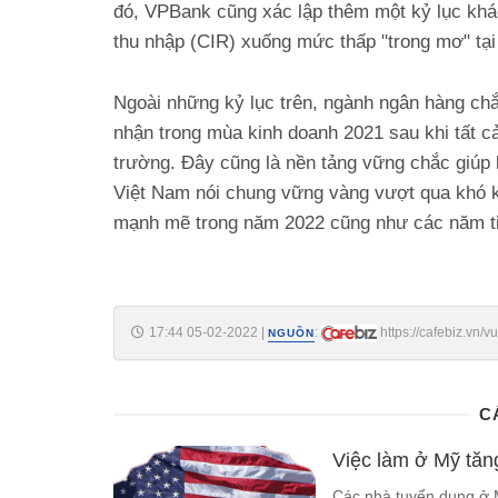
đó, VPBank cũng xác lập thêm một kỷ lục khác
thu nhập (CIR) xuống mức thấp "trong mơ" tạ
Ngoài những kỷ lục trên, ngành ngân hàng ch
nhận trong mùa kinh doanh 2021 sau khi tất cả
trường. Đây cũng là nền tảng vững chắc giúp 
Việt Nam nói chung vững vàng vượt qua khó khă
mạnh mẽ trong năm 2022 cũng như các năm ti
17:44 05-02-2022
|
:
https://cafebiz.vn
NGUỒN
lap-20220205145624529.chn
C
Việc làm ở Mỹ tăn
Các nhà tuyển dụng ở 