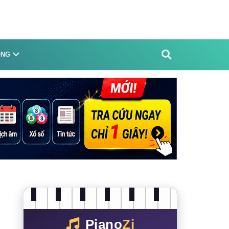
ỐNG
Piano
Zi