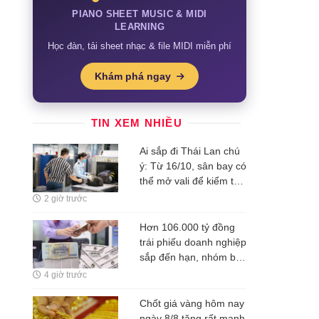
PIANO SHEET MUSIC & MIDI
LEARNING
Học đàn, tải sheet nhạc & file MIDI miễn phí
Khám phá ngay
TIN XEM NHIỀU
Ai sắp đi Thái Lan chú
ý: Từ 16/10, sân bay có
thể mở vali để kiểm tra
ngay cả khi hành khách
2 giờ trước
không có mặt
Hơn 106.000 tỷ đồng
trái phiếu doanh nghiệp
sắp đến hạn, nhóm bất
động sản chiếm 55,6%
4 giờ trước
Chốt giá vàng hôm nay
ngày 8/8 tăng rất mạnh