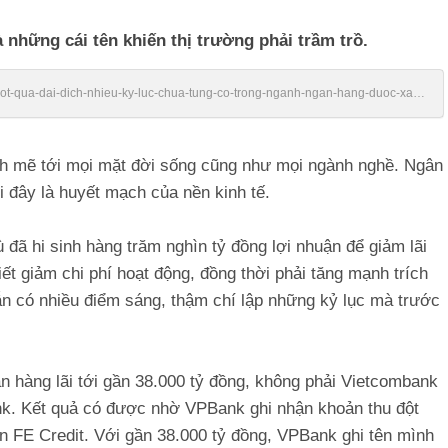
hững cái tên khiến thị trường phải trầm trồ.
/vuot-qua-dai-dich-nhieu-ky-luc-chua-tung-co-trong-nganh-ngan-hang-duoc-xac-
nh mẽ tới mọi mặt đời sống cũng như mọi ngành nghề. Ngân
i đây là huyết mạch của nền kinh tế.
 đã hi sinh hàng trăm nghìn tỷ đồng lợi nhuận để giảm lãi
ết giảm chi phí hoạt động, đồng thời phải tăng mạnh trích
n có nhiều điểm sáng, thậm chí lập những kỷ lục mà trước
ân hàng lãi tới gần 38.000 tỷ đồng, không phải Vietcombank
nk. Kết quả có được nhờ VPBank ghi nhận khoản thu đột
n FE Credit. Với gần 38.000 tỷ đồng, VPBank ghi tên mình