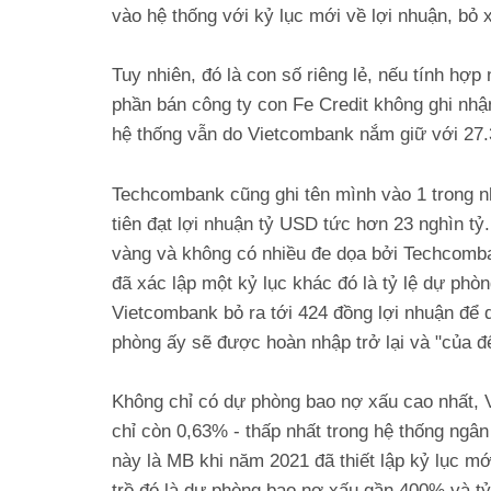
vào hệ thống với kỷ lục mới về lợi nhuận, bỏ 
Tuy nhiên, đó là con số riêng lẻ, nếu tính hợ
phần bán công ty con Fe Credit không ghi nhậ
hệ thống vẫn do Vietcombank nắm giữ với 27.
Techcombank cũng ghi tên mình vào 1 trong n
tiên đạt lợi nhuận tỷ USD tức hơn 23 nghìn t
vàng và không có nhiều đe dọa bởi Techcomban
đã xác lập một kỷ lục khác đó là tỷ lệ dự phò
Vietcombank bỏ ra tới 424 đồng lợi nhuận để 
phòng ấy sẽ được hoàn nhập trở lại và "của 
Không chỉ có dự phòng bao nợ xấu cao nhất,
chỉ còn 0,63% - thấp nhất trong hệ thống ngâ
này là MB khi năm 2021 đã thiết lập kỷ lục m
trồ đó là dự phòng bao nợ xấu gần 400% và tỷ