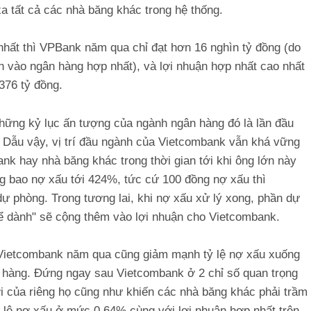
xa tất cả các nhà băng khác trong hệ thống.
p nhất thì VPBank năm qua chỉ đạt hơn 16 nghìn tỷ đồng (do
n vào ngân hàng hợp nhất), và lợi nhuận hợp nhất cao nhất
376 tỷ đồng.
hững kỷ lục ấn tượng của ngành ngân hàng đó là lần đầu
ỷ. Dẫu vậy, vị trí đầu ngành của Vietcombank vẫn khá vững
k hay nhà băng khác trong thời gian tới khi ông lớn này
ng bao nợ xấu tới 424%, tức cứ 100 đồng nợ xấu thì
dự phòng. Trong tương lai, khi nợ xấu xử lý xong, phần dự
để dành" sẽ cộng thêm vào lợi nhuận cho Vietcombank.
 Vietcombank năm qua cũng giảm mạnh tỷ lệ nợ xấu xuống
n hàng. Đứng ngay sau Vietcombank ở 2 chỉ số quan trọng
ới của riêng họ cũng như khiến các nhà băng khác phải trầm
 lệ nợ xấu ở mức 0,64% cùng với lợi nhuận hợp nhất trên