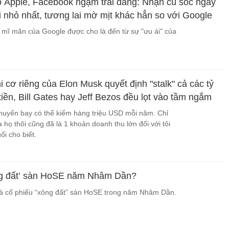
 Apple, Facebook ngậm trái đắng: Nhận cú sốc ngay
 nhỏ nhất, tương lai mờ mịt khác hẳn so với Google
mĩ mãn của Google được cho là đến từ sự "ưu ái" của
i cơ riêng của Elon Musk quyết định "stalk" cả các tỷ
iền, Bill Gates hay Jeff Bezos đều lọt vào tầm ngắm
chuyến bay có thể kiếm hàng triệu USD mỗi năm. Chỉ
họ thôi cũng đã là 1 khoản doanh thu lớn đối với tôi
ổi cho biết.
ng đất’ sàn HoSE năm Nhâm Dần?
là cổ phiếu “xông đất” sàn HoSE trong năm Nhâm Dần.