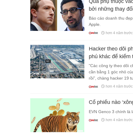
Quá phụ thuộc vào
bởi những thay đổi
Báo cáo doanh thu đẹp 
Apple.
hơn 4 năm trước
Hacker theo dõi ph
phú khác để kiếm t
"Các công ty theo dõi 
cần bằng 1 góc nhỏ của 
rồi", chàng hacker 19 tu
hơn 4 năm trước
Cổ phiếu nào ‘xô
EVN Genco 3 chính là 
hơn 4 năm trước