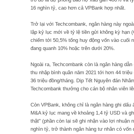
16 nghìn tỷ, cao hơn cả VPBank hợp nhất.
Trở lại với Techcombank, ngân hàng này ngoà
lập kỷ lục mới về tỷ lệ tiền gửi không kỳ hạn 
chiếm tới 50,5% tổng huy động vốn vào cuối 
đang quanh 10% hoặc trên dưới 20%.
Ngoài ra, Techcombank còn là ngân hàng dẫn đ
thu nhập bình quân năm 2021 tới hơn 44 triệu 
36 triệu đồng/tháng. Dịp Tết Nguyên đán Nhâm 
Techcombank thưởng cho cán bộ nhân viên lê
Còn VPBank, không chỉ là ngân hàng ghi dấu ấ
M&A kỷ lục mang về khoảng 1,4 tỷ USD và ghi 
thật" (phần còn lại sẽ ghi nhận vào lợi nhuậ
nghìn tỷ, trở thành ngân hàng tư nhân có vố