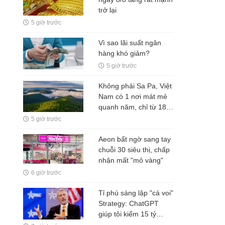
trở lại
5 giờ trước
Vì sao lãi suất ngân
hàng khó giảm?
5 giờ trước
Không phải Sa Pa, Việt
Nam có 1 nơi mát mẻ
quanh năm, chỉ từ 18
độ C, được đánh giá là
5 giờ trước
vương quốc của các
loài lan
Aeon bất ngờ sang tay
chuỗi 30 siêu thị, chấp
nhận mất "mỏ vàng"
6 giờ trước
Tỉ phú sáng lập "cá voi"
Strategy: ChatGPT
giúp tôi kiếm 15 tỷ
USD, đừng làm việc