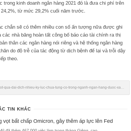
 trong kinh doanh ngân hàng 2021 đó là đưa chi phí trên
i 24,2%, từ mức 29,2% cuối năm trước.
ắc chắn sẽ có thêm nhiều con số ấn tượng nữa được ghi
 các nhà băng hoàn tất công bố báo cáo tài chính ra thị
bản thân các ngân hàng nói riêng và hệ thống ngân hàng
n do độ trễ của tác động từ dịch bệnh để lại và trỗi dậy
ếp theo.
/vuot-qua-dai-dich-nhieu-ky-luc-chua-tung-co-trong-nganh-ngan-hang-duoc-xac-
ÁC TIN KHÁC
g vọt bất chấp Omicron, gây thêm áp lực lên Fed
Mỹ đã thêm 467.000 việc làm trong tháng Giêng, cao