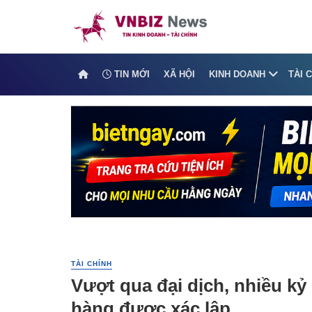
TIN MỚI
XÃ HỘI
KINH DOANH
TÀI 
TÀI CHÍNH
Vượt qua đại dịch, nhiều k
hàng được xác lập