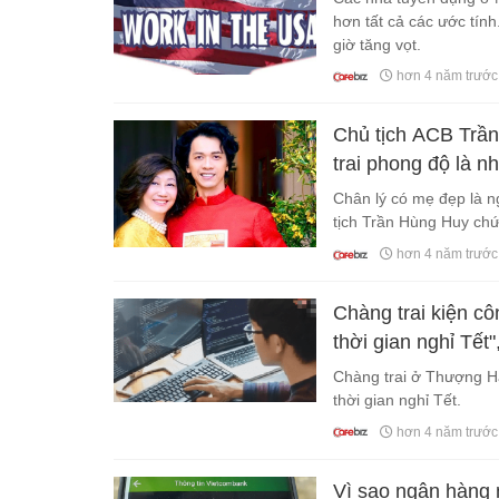
hơn tất cả các ước tính
giờ tăng vọt.
hơn 4 năm trước
Chủ tịch ACB Trần
trai phong độ là n
Chân lý có mẹ đẹp là 
tịch Trần Hùng Huy ch
hơn 4 năm trước
Chàng trai kiện côn
thời gian nghỉ Tết
dạ"
Chàng trai ở Thượng Hải
thời gian nghỉ Tết.
hơn 4 năm trước
Vì sao ngân hàng m