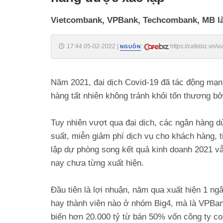
Vietcombank, VPBank, Techcombank, MB là n
17:44 05-02-2022
|
:
https://cafebiz.vn
NGUỒN
lap-20220205145624529.chn
Năm 2021, đại dịch Covid-19 đã tác động mạ
hàng tất nhiên không tránh khỏi tổn thương bở
Tuy nhiên vượt qua đại dịch, các ngân hàng dù
suất, miễn giảm phí dịch vụ cho khách hàng, ti
lập dự phòng song kết quả kinh doanh 2021 vẫ
nay chưa từng xuất hiện.
Đầu tiên là lợi nhuận, năm qua xuất hiện 1 ng
hay thành viên nào ở nhóm Big4, mà là VPBa
biến hơn 20.000 tỷ từ bán 50% vốn công ty co