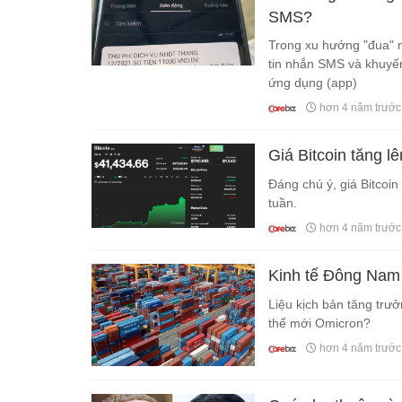
SMS?
Trong xu hướng "đua" m
tin nhắn SMS và khuyến
ứng dụng (app)
hơn 4 năm trước
Giá Bitcoin tăng 
Đáng chú ý, giá Bitcoi
tuần.
hơn 4 năm trước
Kinh tế Đông Nam 
Liệu kịch bản tăng trưở
thể mới Omicron?
hơn 4 năm trước