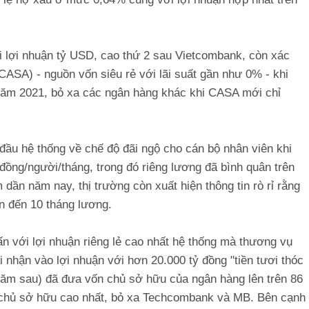
i lợi nhuận tỷ USD, cao thứ 2 sau Vietcombank, còn xác
(CASA) - nguồn vốn siêu rẻ với lãi suất gần như 0% - khi
năm 2021, bỏ xa các ngân hàng khác khi CASA mới chỉ
ầu hệ thống về chế độ đãi ngộ cho cán bộ nhân viên khi
đồng/người/tháng, trong đó riêng lương đã bình quân trên
dần năm nay, thị trường còn xuất hiện thông tin rò rỉ rằng
n đến 10 tháng lương.
n với lợi nhuận riêng lẻ cao nhất hệ thống mà thương vụ
nhận vào lợi nhuận với hơn 20.000 tỷ đồng "tiền tươi thóc
n năm sau) đã đưa vốn chủ sở hữu của ngân hàng lên trên 86
n chủ sở hữu cao nhất, bỏ xa Techcombank và MB. Bên cạnh