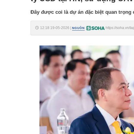
Đây được coi là dự án đặc biệt quan trọng
12:18 19-05-2026
|
:
https://soha.vn/
NGUỒN
dung-uav-lam-viec-quan-trong-198260519114315235.htm