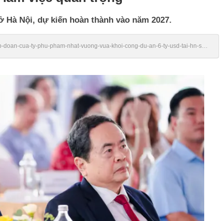
 ở Hà Nội, dự kiến hoàn thành vào năm 2027.
tap-doan-cua-ty-phu-pham-nhat-vuong-vua-khoi-cong-du-an-6-ty-usd-tai-hn-su-