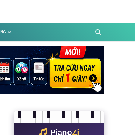
ỐNG
Piano
Zi