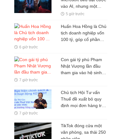
vào AI, nhưng một
nghịch lý đang xuất
5 giờ trước
hiện: Người mua không
phải lúc nào cũng dùng
Huấn Hoa Hồng là Chủ
tịch doanh nghiệp vốn
100 tỷ, góp cổ phần
trong hai doanh nghiệp
6 giờ trước
khác
Con gái tỷ phú Phạm
Nhật Vượng lần đầu
tham gia vào hệ sinh
thái Vingroup
7 giờ trước
Chủ tịch Hội Tư vấn
Thuế đề xuất bỏ quy
định mọi đơn hàng trên
sàn TMĐT đều phải
7 giờ trước
xuất hóa đơn
TikTok đóng cửa một
văn phòng, sa thải 250
nhân viên