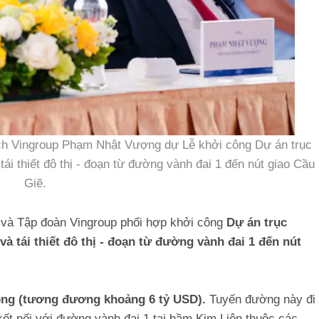
ịch Vingroup Phạm Nhật Vượng dự Lễ khởi công Dự án trục
tái thiết đô thị - đoạn từ đường vành đai 1 đến nút giao Cầu
Giẽ.
 và Tập đoàn Vingroup phối hợp khởi công
Dự án trục
à tái thiết đô thị - đoạn từ đường vành đai 1 đến nút
đồng (tương đương khoảng 6 tỷ USD).
Tuyến đường này đi
ết nối với đường vành đai 1 tại hầm Kim Liên thuộc các