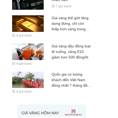
7 giờ trước
Giá vàng thế giới tăng
dựng đứng, chỉ còn
thấp hơn vàng trong
nước 5 triệu
8 giờ trước
đồng/lượng
Giá xăng dầu đồng loạt
đi xuống, xăng E10
giảm hơn 500 đồng/lít
9 giờ trước
Quốc gia có lượng
khách đến Việt Nam
đông nhất 7 tháng đầu
năm, vượt Hàn Quốc
9 giờ trước
và Nga, gấp gần 6 lần
Ấn Độ