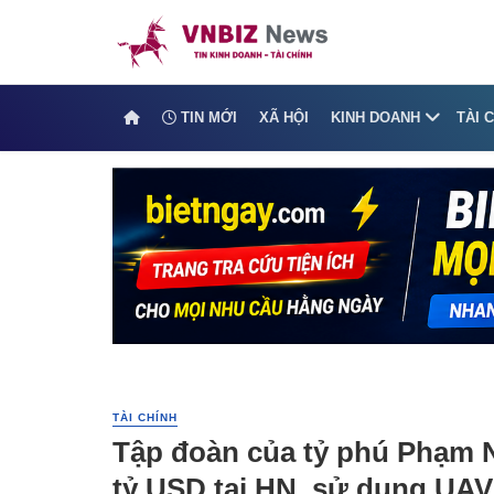
TIN MỚI
XÃ HỘI
KINH DOANH
TÀI 
TÀI CHÍNH
Tập đoàn của tỷ phú Phạm 
tỷ USD tại HN, sử dụng UAV