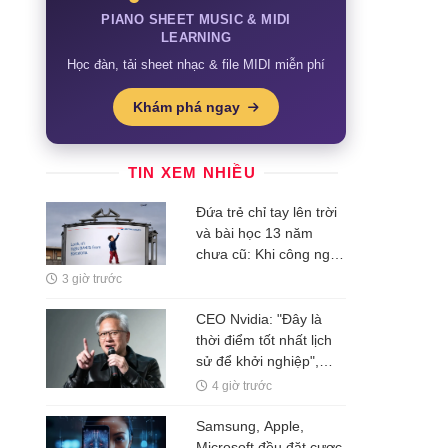
PIANO SHEET MUSIC & MIDI
LEARNING
Học đàn, tải sheet nhạc & file MIDI miễn phí
Khám phá ngay
TIN XEM NHIỀU
Đứa trẻ chỉ tay lên trời
và bài học 13 năm
chưa cũ: Khi công nghệ
rẻ dần, thứ đắt nhất là
3 giờ trước
một ý tưởng
CEO Nvidia: "Đây là
thời điểm tốt nhất lịch
sử để khởi nghiệp",
nhiều người thất bại chỉ
4 giờ trước
vì mắc kẹt ở 1 ĐIỀU ai
cũng hiểu nhưng ít khi
Samsung, Apple,
vượt qua được
Microsoft đều đặt cược