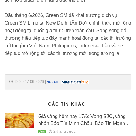
Đầu tháng 6/2026, Green SM đã khai trương dịch vụ
Green SM Limo tại New Delhi (Ấn Độ), chính thức mở rộng
hoạt động tại quốc gia thứ 5 trên toàn cầu. Song song đó,
thương hiệu tiếp tục đẩy mạnh hoạt động tại các thị trường
cốt lõi gồm Việt Nam, Philippines, Indonesia, Lào và sẽ
tiếp tục mở rộng tới các thị trường mới trong tương lai.
12:20 17-06-2026
|
:
NGUỒN
https://vietnambiz.vn/tan-ceo-xanh-sm-hoc-neu-tung-lam-tai-cbre-la-
tro-ly-cao-cap-ty-phu-pham-nhat-vuong-202661712036178.htm
CÁC TIN KHÁC
Giá vàng hôm nay 17/6: Vàng SJC, vàng
nhẫn Bảo Tín Minh Châu, Bảo Tín Mạnh
Hải, Phú Quý, Doji điều chỉnh thế nào?
2 tháng trước