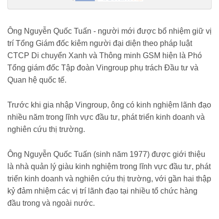
https://vietnambiz.vn/tan-ceo-xanh-sm-hoc-neu-tung-lam-tai-cbre-la-
tro-ly-cao-cap-ty-phu-pham-nhat-vuong-202661712036178.htm
Ông Nguyễn Quốc Tuấn - người mới được bổ nhiệm giữ vị
trí Tổng Giám đốc kiêm người đại diện theo pháp luật
CTCP Di chuyển Xanh và Thông minh GSM hiện là Phó
Tổng giám đốc Tập đoàn Vingroup phụ trách Đầu tư và
Quan hệ quốc tế.
Trước khi gia nhập Vingroup, ông có kinh nghiệm lãnh đạo
nhiều năm trong lĩnh vực đầu tư, phát triển kinh doanh và
nghiên cứu thị trường.
Ông Nguyễn Quốc Tuấn (sinh năm 1977) được giới thiệu
là nhà quản lý giàu kinh nghiệm trong lĩnh vực đầu tư, phát
triển kinh doanh và nghiên cứu thị trường, với gần hai thập
kỷ đảm nhiệm các vị trí lãnh đạo tại nhiều tổ chức hàng
đầu trong và ngoài nước.