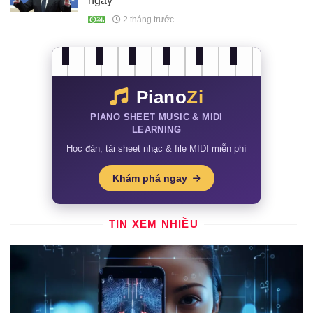
ngày
2 tháng trước
Piano
Zi
PIANO SHEET MUSIC & MIDI
LEARNING
Học đàn, tải sheet nhạc & file MIDI miễn phí
Khám phá ngay
TIN XEM NHIỀU