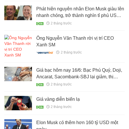
Phát hiện nguyên nhân Elon Musk giàu lên
nhanh chóng, trở thành nghìn tỉ phú USD
đầu tiên trên thế giới
2 tháng trước
Ông Nguyễn Văn Thanh rời vị trí CEO
Xanh SM
2 tháng trước
Giá bạc hôm nay 16/6: Bạc Phú Quý, Doji,
Ancarat, Sacombank-SBJ lại giảm, thị
trường khó nắm bắt
2 tháng trước
Giá vàng diễn biến lạ
2 tháng trước
Elon Musk có thêm hơn 160 tỷ USD một