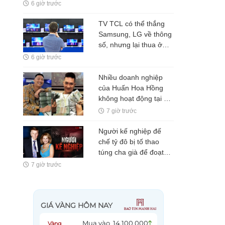
6 giờ trước
TV TCL có thể thắng
Samsung, LG về thông
số, nhưng lại thua ở
thứ người xem khó
6 giờ trước
nhận ra
Nhiều doanh nghiệp
của Huấn Hoa Hồng
không hoạt động tại địa
chỉ đăng ký
7 giờ trước
Người kế nghiệp đế
chế tỷ đô bị tố thao
túng cha già để đoạt
quyền lực, nhưng cuối
7 giờ trước
cùng lại là người duy
nhất đã nói đúng