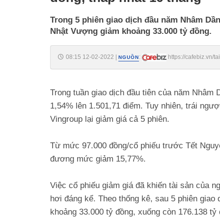
Trong 5 phiên giao dịch đầu năm Nhâm Dần,
Nhật Vượng giảm khoảng 33.000 tỷ đồng.
08:15 12-02-2022
|
:
https://cafebiz.vn
NGUỒN
thang-20220211221022358.chn
Trong tuần giao dịch đầu tiên của năm Nhâm 
1,54% lên 1.501,71 điểm. Tuy nhiên, trái ngư
Vingroup lại giảm giá cả 5 phiên.
Từ mức 97.000 đồng/cổ phiếu trước Tết Nguyê
đương mức giảm 15,77%.
Việc cổ phiếu giảm giá đã khiến tài sản của 
hơi đáng kể. Theo thống kê, sau 5 phiên gia
khoảng 33.000 tỷ đồng, xuống còn 176.138 tỷ đ