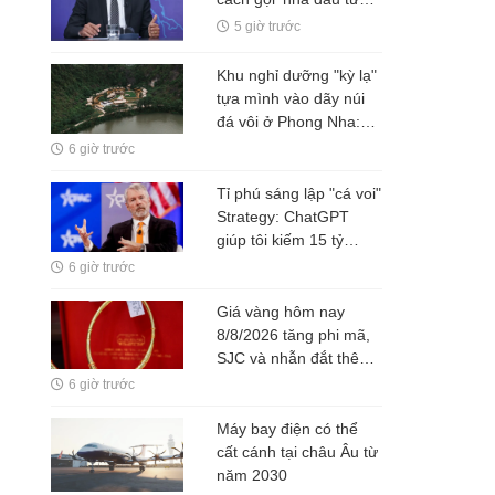
nước ngoài’ thành ‘đối
5 giờ trước
tác FDI’ hoặc ‘đối tác
đầu tư’
Khu nghỉ dưỡng "kỳ lạ"
tựa mình vào dãy núi
đá vôi ở Phong Nha:
Đường đi bằng tre, nội
6 giờ trước
thất bằng gỗ tái chế, du
khách như bước vào
Tỉ phú sáng lập "cá voi"
vùng đất cổ xưa
Strategy: ChatGPT
giúp tôi kiếm 15 tỷ
USD, đừng làm việc
6 giờ trước
nhiều hơn robot
Giá vàng hôm nay
8/8/2026 tăng phi mã,
SJC và nhẫn đắt thêm
gần 2 triệu/lượng
6 giờ trước
Máy bay điện có thể
cất cánh tại châu Âu từ
năm 2030