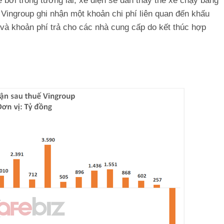
 bởi trong tương lai, xe điện sẽ dần thay thế xe chạy bằng
 Vingroup ghi nhận một khoản chi phí liên quan đến khấu
và khoản phí trả cho các nhà cung cấp do kết thúc hợp