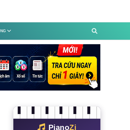
ỐNG
Piano
Zi