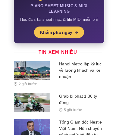
PIANO SHEET MUSIC & MIDI
LEARNING
Học đàn, tải sheet nhạc & file MIDI miễn phí
Khám phá ngay
TIN XEM NHIỀU
Hanoi Metro lập kỷ lục
về lượng khách và lợi
nhuận
2 giờ trước
Grab bị phạt 1,36 tỷ
đồng
5 giờ trước
Tổng Giám đốc Nestlé
Việt Nam: Nên chuyển
cách gọi ‘nhà đầu tư