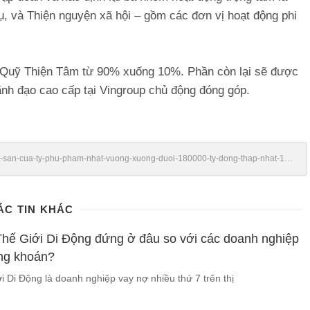
, và Thiện nguyện xã hội – gồm các đơn vị hoạt động phi
o Quỹ Thiện Tâm từ 90% xuống 10%. Phần còn lại sẽ được
nh đạo cao cấp tại Vingroup chủ động đóng góp.
/tai-san-cua-ty-phu-pham-nhat-vuong-xuong-duoi-180000-ty-dong-thap-nhat-16-
ÁC TIN KHÁC
hế Giới Di Động đứng ở đâu so với các doanh nghiệp
ng khoán?
i Di Động là doanh nghiệp vay nợ nhiều thứ 7 trên thị