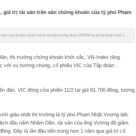
 giá trị tài sản trên sàn chứng khoán của tỷ phú Phạm
/tai-san-cua-ty-phu-pham-nhat-vuong-xuong-duoi-180000-ty-dong-thap-nhat-16-
Dần, thị trường chứng khoán khởi sắc, VN-Index tăng
ợc với xu hướng chung, cổ phiếu VIC của Tập đoàn
n đán, VIC đóng cửa phiên 11/2 tại giá 81.700 đồng, tương
người giàu nhất thị trường là tỷ phú Phạm Nhật Vượng bốc
o dịch đầu năm Nhâm Dần, tài sản của ông Vượng đã giảm
ồng. Đây là lần đầu tiên trong hơn 1 năm qua giá trị cổ