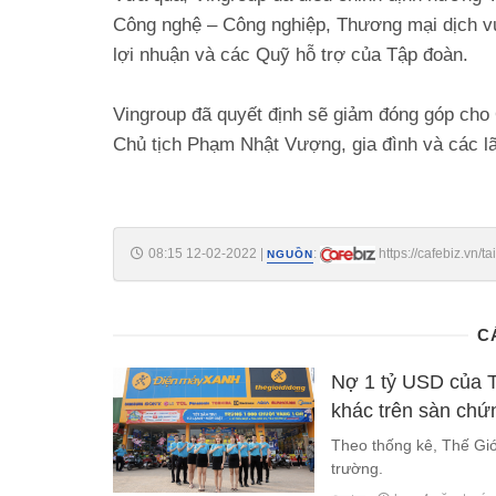
Công nghệ – Công nghiệp, Thương mại dịch vụ
lợi nhuận và các Quỹ hỗ trợ của Tập đoàn.
Vingroup đã quyết định sẽ giảm đóng góp ch
Chủ tịch Phạm Nhật Vượng, gia đình và các lã
08:15 12-02-2022
|
:
https://cafebiz.vn
NGUỒN
thang-20220211221022358.chn
C
Nợ 1 tỷ USD của T
khác trên sàn chứ
Theo thống kê, Thế Giớ
trường.