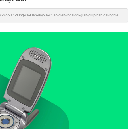
sac-mot-lan-dung-ca-tuan-day-la-chiec-dien-thoai-toi-gian-giup-ban-cai-nghien-