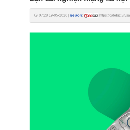
07:28 19-05-2026
|
:
https://cafebiz.vn/
NGUỒN
mang-xa-hoi-triet-de-17626051907272221.chn