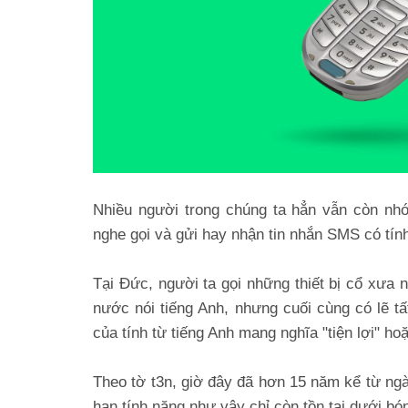
Nhiều người trong chúng ta hẳn vẫn còn nhớ
nghe gọi và gửi hay nhận tin nhắn SMS có tính
Tại Đức, người ta gọi những thiết bị cổ xưa 
nước nói tiếng Anh, nhưng cuối cùng có lẽ tấ
của tính từ tiếng Anh mang nghĩa "tiện lợi" ho
Theo tờ t3n, giờ đây đã hơn 15 năm kể từ ngày
hạn tính năng như vậy chỉ còn tồn tại dưới bón