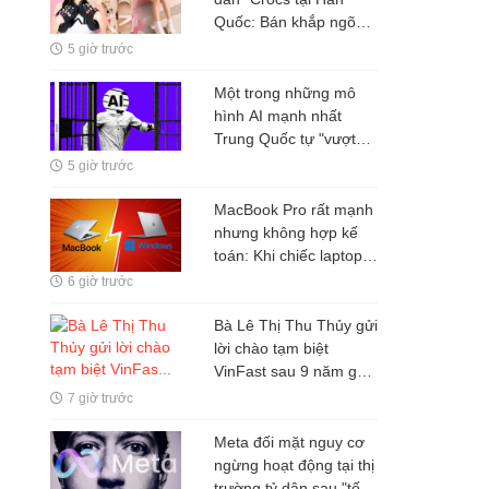
Quốc: Bán khắp ngõ
ngách, nhưng tiền
5 giờ trước
không ở lại Seoul
Một trong những mô
hình AI mạnh nhất
Trung Quốc tự "vượt
rào" thử nghiệm
5 giờ trước
MacBook Pro rất mạnh
nhưng không hợp kế
toán: Khi chiếc laptop
hàng chục triệu đồng
6 giờ trước
lại giải quyết sai bài
toán của người dùng
Bà Lê Thị Thu Thủy gửi
lời chào tạm biệt
VinFast sau 9 năm gắn
bó
7 giờ trước
Meta đối mặt nguy cơ
ngừng hoạt động tại thị
trường tỷ dân sau "tối