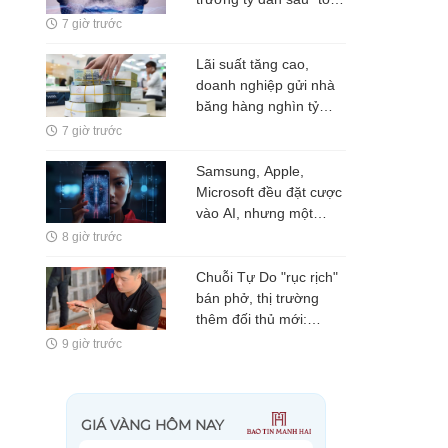
hậu thư" 72 giờ cho
7 giờ trước
Mark Zuckerberg
Lãi suất tăng cao,
doanh nghiệp gửi nhà
băng hàng nghìn tỷ
đồng
7 giờ trước
Samsung, Apple,
Microsoft đều đặt cược
vào AI, nhưng một
nghịch lý đang xuất
8 giờ trước
hiện: Người mua không
phải lúc nào cũng dùng
Chuỗi Tự Do "rục rịch"
bán phở, thị trường
thêm đối thủ mới:
Tham vọng mở rộng
9 giờ trước
"hệ sinh thái" F&B sau
quán nhậu và quán
nướng?