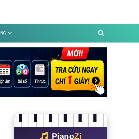
ỐNG
Piano
Zi