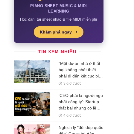
PIANO SHEET MUSIC & MIDI
LEARNING
Học đàn, tải sheet nhạc & file MIDI miễn phí
Khám phá ngay
TIN XEM NHIỀU
"Một dự án nhà ở thất
bại không nhất thiết
phải đi đến kết cục bị
bỏ hoang"
3 giờ trước
‘CEO phải là người ngu
nhất công ty’: Startup
thất bại nhưng có lẽ
Nguyễn Minh Thảo đã
4 giờ trước
đúng ở một điều?
Nghịch lý "đôi dép quốc
dân" Crocs tại Hàn