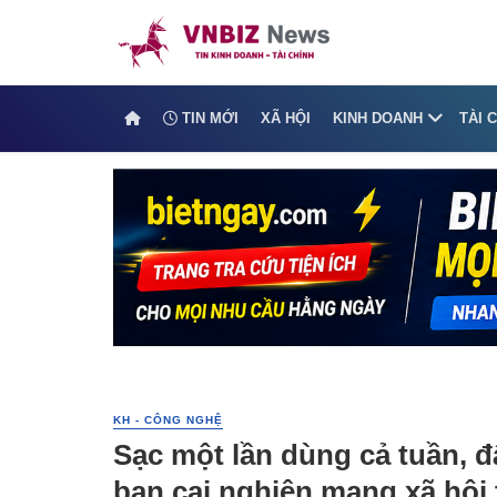
TIN MỚI
XÃ HỘI
KINH DOANH
TÀI 
KH - CÔNG NGHỆ
Sạc một lần dùng cả tuần, đâ
bạn cai nghiện mạng xã hội t