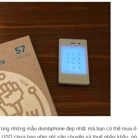
t trong những mẫu dumbphone đẹp nhất mà bạn có thể mua ở
299 USD chưa bao gồm phí vận chuyển và thuế nhập khẩu, nó