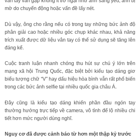
vân tay vẫn gặp không ít trở ngại như ánh sáng yếu, ảnh bị
mờ do chuyển động hoặc vấn đề lấy nét.
Dù vậy, ông cho rằng nếu có trong tay những bức ảnh độ
phân giải cao hoặc nhiều góc chụp khác nhau, khả năng
trích xuất được dữ liệu vân tay có thể sử dụng sẽ tăng lên
đáng kể.
Cuộc tranh luận nhanh chóng thu hút sự chú ý lớn trên
mạng xã hội Trung Quốc, đặc biệt bởi kiểu tạo dáng giơ
biểu tượng chữ “V” hay dấu hiệu hòa bình vẫn rất phổ biến
trong các bức ảnh selfie tại nhiều quốc gia châu Á.
Đây cũng là kiểu tạo dáng khiến phần đầu ngón tay
thường hướng trực tiếp về camera, vô tình để lộ nhiều chi
tiết hơn mức người dùng nghĩ.
Nguy cơ đã được cảnh báo từ hơn một thập kỷ trước