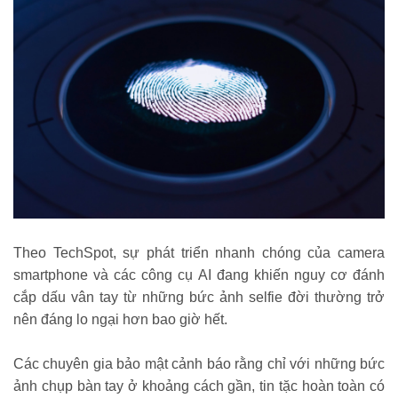
Theo TechSpot, sự phát triển nhanh chóng của camera
smartphone và các công cụ AI đang khiến nguy cơ đánh
cắp dấu vân tay từ những bức ảnh selfie đời thường trở
nên đáng lo ngại hơn bao giờ hết.
Các chuyên gia bảo mật cảnh báo rằng chỉ với những bức
ảnh chụp bàn tay ở khoảng cách gần, tin tặc hoàn toàn có