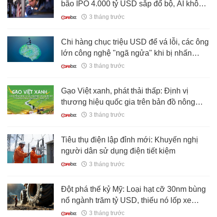
bão IPO 4.000 tỷ USD sắp đổ bộ, AI không
chỉ đốt tiền mà còn bức tử kỷ nguyên “khan
3 tháng trước
hiếm cổ phiếu” suốt 10 năm qua
Chi hàng chục triệu USD để vá lỗi, các ông
lớn công nghệ "ngã ngửa" khi bị nhấn
chìm trong biển báo cáo rác từ AI
3 tháng trước
Gạo Việt xanh, phát thải thấp: Định vị
thương hiệu quốc gia trên bản đồ nông
nghiệp toàn cầu
3 tháng trước
Tiêu thụ điện lập đỉnh mới: Khuyến nghị
người dân sử dụng điện tiết kiệm
3 tháng trước
Đột phá thế kỷ Mỹ: Loại hạt cỡ 30nm bùng
nổ ngành trăm tỷ USD, thiếu nó lốp xe
không đi được quá 160km
3 tháng trước