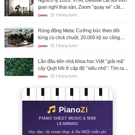
Nghịch lý 2026: Vì AI, Deloitte cắt đôi thời
gian nghỉ thai sản, Zoom "quay xe" cắt
giảm phúc lợi, 16.000 nhân viên TTEC bị
3 tháng trước
mất tiền hưu trí
Rúng động Meta: Cưỡng bức theo dõi
từng cú click chuột, 20.000 kỹ sư công
nghệ đồng loạt nổi loạn
3 tháng trước
Lần đầu tiên nhà khoa học Việt "giải mã"
cây Quýt hôi ở cấp độ "siêu nhỏ": Tìm ra
tác dụng gây chú ý
3 tháng trước
Piano
Zi
PIANO SHEET MUSIC & MIDI
LEARNING
Học đàn, tải sheet nhạc & file MIDI miễn phí