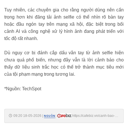
Tuy nhiên, các chuyên gia cho rằng người dùng nên cẩn
trọng hơn khi đăng tải ảnh selfie có thể nhìn rõ bàn tay
hoặc đầu ngón tay trên mạng xã hội, đặc biệt trong bối
cảnh AI và công nghệ xử lý hình ảnh đang phát triển với
tốc độ rất nhanh.
Dù nguy cơ bị đánh cắp dấu vân tay từ ảnh selfie hiện
chưa quá phổ biến, nhưng đây vẫn là lời cảnh báo cho
thấy dữ liệu sinh trắc học có thể trở thành mục tiêu mới
của tội phạm mạng trong tương lai.
*Nguồn: TechSpot
09:20 18-05-2026
|
:
https://cafebiz.vn/canh-bao-
NGUỒN
ac-mong-sinh-trac-hoc-ai-nay-co-the-sao-chep-dau-van-tay-chi-tu-anh-
selfie-thuong-ngay-176260518091925432.chn