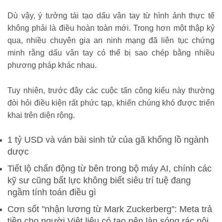
Dù vậy, ý tưởng tái tạo dấu vân tay từ hình ảnh thực tế
không phải là điều hoàn toàn mới. Trong hơn một thập kỷ
qua, nhiều chuyên gia an ninh mạng đã liên tục chứng
minh rằng dấu vân tay có thể bị sao chép bằng nhiều
phương pháp khác nhau.
Tuy nhiên, trước đây các cuộc tấn công kiểu này thường
đòi hỏi điều kiện rất phức tạp, khiến chúng khó được triển
khai trên diện rộng.
1 tỷ USD và ván bài sinh tử của gã khổng lồ ngành
dược
Tiết lộ chấn động từ bên trong bộ máy AI, chính các
kỹ sư cũng bất lực không biết siêu trí tuệ đang
ngầm tính toán điều gì
Cơn sốt "nhận lương từ Mark Zuckerberg": Meta trả
tiền cho người Việt liệu có tạo nên làn sóng rác nội