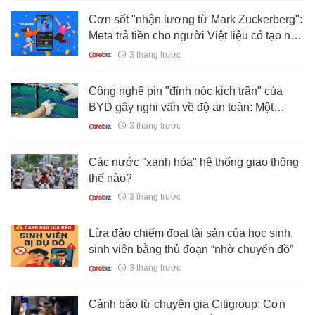
Cơn sốt "nhận lương từ Mark Zuckerberg":
Meta trả tiền cho người Việt liệu có tạo nên
làn sóng rác nội dung AI?
3 tháng trước
Công nghệ pin "đỉnh nóc kịch trần" của
BYD gây nghi vấn về độ an toàn: Một
nhóm người quyết định dùng cưa điện,
3 tháng trước
máy mài đập phá suốt 8 tiếng để tìm câu
trả lời
Các nước "xanh hóa" hệ thống giao thông
thế nào?
3 tháng trước
Lừa đảo chiếm đoạt tài sản của học sinh,
sinh viên bằng thủ đoạn “nhờ chuyển đồ”
3 tháng trước
Cảnh báo từ chuyên gia Citigroup: Cơn