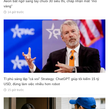
Aeon bất ngờ sang tay chuỗi 30 siêu thị, chấp nhận mất "mỏ
vàng"
14 giờ trước
Tỉ phú sáng lập "cá voi" Strategy: ChatGPT giúp tôi kiếm 15 tỷ
USD, đừng làm việc nhiều hơn robot
15 giờ trước