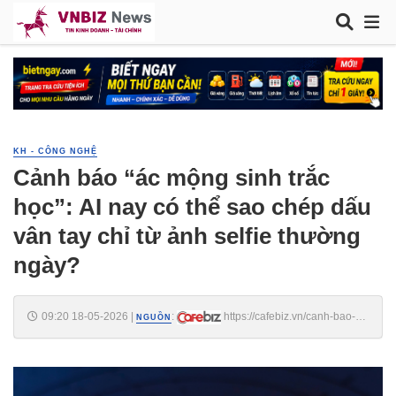
KH - CÔNG NGHỆ
Cảnh báo “ác mộng sinh trắc
học”: AI nay có thể sao chép dấu
vân tay chỉ từ ảnh selfie thường
ngày?
09:20 18-05-2026
|
:
https://cafebiz.vn/canh-bao-
NGUỒN
ac-mong-sinh-trac-hoc-ai-nay-co-the-sao-chep-dau-van-tay-chi-tu-anh-
selfie-thuong-ngay-176260518091925432.chn