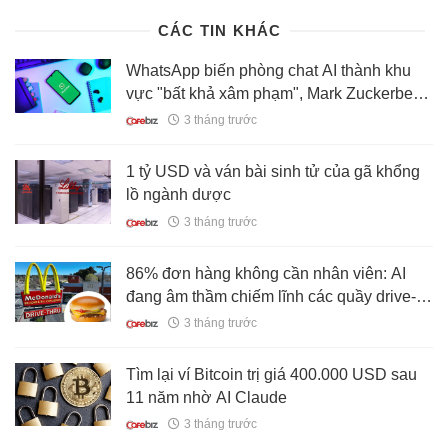
CÁC TIN KHÁC
WhatsApp biến phòng chat AI thành khu
vực "bất khả xâm phạm", Mark Zuckerberg
muốn đọc cũng phải bó tay!
3 tháng trước
1 tỷ USD và ván bài sinh tử của gã khổng
lồ ngành dược
3 tháng trước
86% đơn hàng không cần nhân viên: AI
đang âm thầm chiếm lĩnh các quầy drive-
thru nước Mỹ
3 tháng trước
Tìm lại ví Bitcoin trị giá 400.000 USD sau
11 năm nhờ AI Claude
3 tháng trước