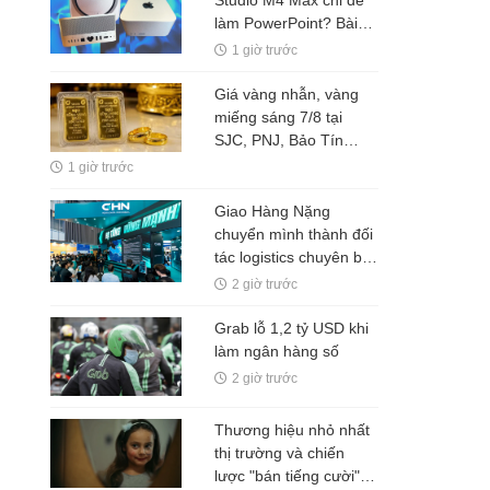
Studio M4 Max chỉ để
làm PowerPoint? Bài
toán không nằm ở cấu
1 giờ trước
hình, mà ở giá trị của
từng phút làm việc
Giá vàng nhẫn, vàng
miếng sáng 7/8 tại
SJC, PNJ, Bảo Tín
Mạnh Hải: Tiếp tục đà
1 giờ trước
giảm
Giao Hàng Nặng
chuyển mình thành đối
tác logistics chuyên biệt
cho kênh bán lẻ
2 giờ trước
Grab lỗ 1,2 tỷ USD khi
làm ngân hàng số
2 giờ trước
Thương hiệu nhỏ nhất
thị trường và chiến
lược "bán tiếng cười"