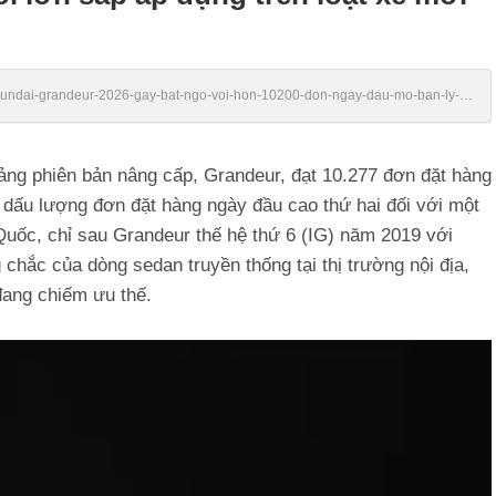
/hyundai-grandeur-2026-gay-bat-ngo-voi-hon-10200-don-ngay-dau-mo-ban-ly-
a-hang-176260518091948358.chn
ng phiên bản nâng cấp, Grandeur, đạt 10.277 đơn đặt hàng
 dấu lượng đơn đặt hàng ngày đầu cao thứ hai đối với một
n Quốc, chỉ sau Grandeur thế hệ thứ 6 (IG) năm 2019 với
 chắc của dòng sedan truyền thống tại thị trường nội địa,
đang chiếm ưu thế.