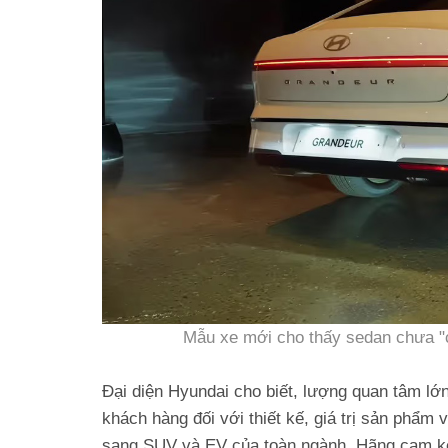
Mẫu xe mới cho thấy sedan chưa "
Đại diện Hyundai cho biết, lượng quan tâm l
khách hàng đối với thiết kế, giá trị sản phẩm
sang SUV và EV của toàn ngành. Hãng cam kết 