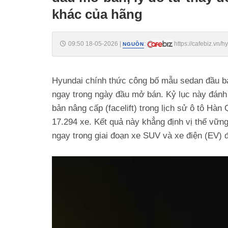
khác của hãng
09:50 18-05-2026
|
:
https://cafebiz.vn
NGUỒN
do-tu-thay-doi-lon-sap-ap-dung-tren-loat-xe-moi-khac-cu
Hyundai chính thức công bố mẫu sedan đầu bả
ngay trong ngày đầu mở bán. Kỷ lục này đánh
bản nâng cấp (facelift) trong lịch sử ô tô Hà
17.294 xe. Kết quả này khẳng định vị thế vững
ngay trong giai đoạn xe SUV và xe điện (EV) 