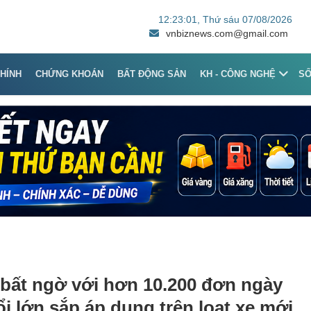
12:23:01
, Thứ sáu 07/08/2026
vnbiznews.com@gmail.com
CHÍNH
CHỨNG KHOÁN
BẤT ĐỘNG SẢN
KH - CÔNG NGHỆ
S
bất ngờ với hơn 10.200 đơn ngày
ổi lớn sắp áp dụng trên loạt xe mới