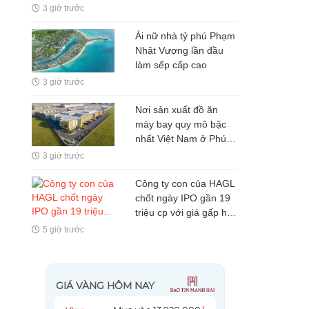
tạo nên kỳ tích 373,5
3 giờ trước
triệu USD
Ái nữ nhà tỷ phú Phạm
Nhật Vượng lần đầu
làm sếp cấp cao
3 giờ trước
Nơi sản xuất đồ ăn
máy bay quy mô bậc
nhất Việt Nam ở Phú
Quốc: Vận hành bằng
3 giờ trước
AI, phục vụ 50 triệu
khách
Công ty con của HAGL
chốt ngày IPO gần 19
triệu cp với giá gấp hơn
4 lần cổ phiếu HAG
5 giờ trước