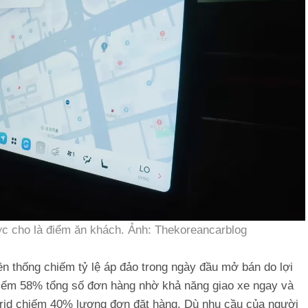
ợc cho là điểm ăn khách. Ảnh: Thekoreancarblog
n thống chiếm tỷ lệ áp đảo trong ngày đầu mở bán do lợi
hiếm 58% tổng số đơn hàng nhờ khả năng giao xe ngay và
ybrid chiếm 40% lượng đơn đặt hàng. Dù nhu cầu của người