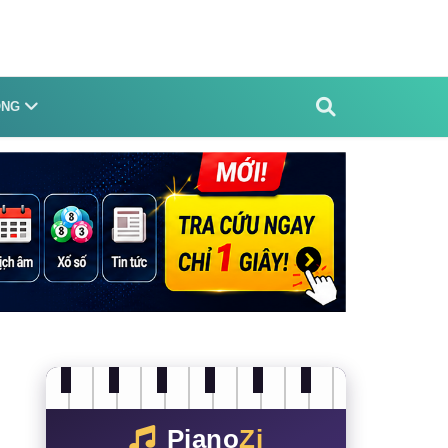
ỐNG
Piano
Zi