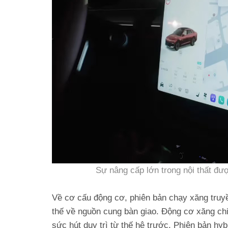
Sự nâng cấp lớn trong nội thất đư
Về cơ cấu động cơ, phiên bản chạy xăng truyề
thế về nguồn cung bàn giao. Động cơ xăng c
sức hút duy trì từ thế hệ trước. Phiên bản h