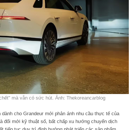
chết" mà vẫn có sức hút. Ảnh: Thekoreancarblog
ớn dành cho Grandeur mới phản ánh nhu cầu thực tế của
 và đổi mới kỹ thuật số, bất chấp xu hướng chuyển dịch
tiếp tục duy trì định hướng phát triển các sản phẩm