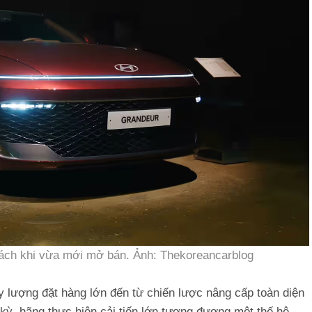
ách khi vừa mới mở bán. Ảnh: Thekoreancarblog
y lượng đặt hàng lớn đến từ chiến lược nâng cấp toàn diện
kỳ, hãng thực hiện cải tiến lớn tương đương một thế hệ