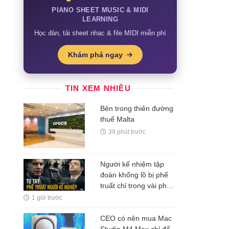
PIANO SHEET MUSIC & MIDI
LEARNING
Học đàn, tải sheet nhạc & file MIDI miễn phí
Khám phá ngay
TIN XEM NHIỀU
Bên trong thiên đường
thuế Malta
39 phút trước
Người kế nhiệm tập
đoàn khổng lồ bị phế
truất chỉ trong vài phút,
vì dám động đến dự án
1 giờ trước
tâm huyết của người
đã chọn mình
CEO có nên mua Mac