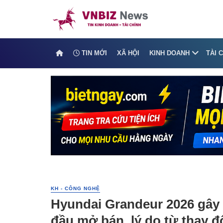
TIN MỚI
XÃ HỘI
KINH DOANH
TÀI 
KH - CÔNG NGHỆ
Hyundai Grandeur 2026 gây 
đầu mở bán, lý do từ thay đ