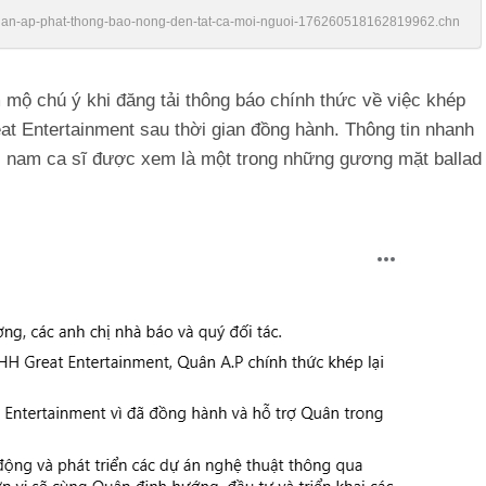
n/quan-ap-phat-thong-bao-nong-den-tat-ca-moi-nguoi-176260518162819962.chn
mộ chú ý khi đăng tải thông báo chính thức về việc khép
at Entertainment sau thời gian đồng hành. Thông tin nhanh
ởi nam ca sĩ được xem là một trong những gương mặt ballad