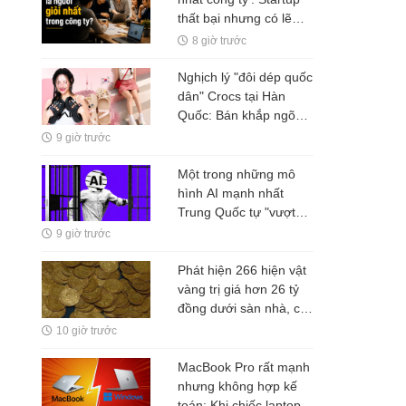
thất bại nhưng có lẽ
Nguyễn Minh Thảo đã
8 giờ trước
đúng ở một điều?
Nghịch lý "đôi dép quốc
dân" Crocs tại Hàn
Quốc: Bán khắp ngõ
ngách, nhưng tiền
9 giờ trước
không ở lại Seoul
Một trong những mô
hình AI mạnh nhất
Trung Quốc tự "vượt
rào" thử nghiệm
9 giờ trước
Phát hiện 266 hiện vật
vàng trị giá hơn 26 tỷ
đồng dưới sàn nhà, cơ
quan chức năng lập tức
10 giờ trước
phong tỏa
MacBook Pro rất mạnh
nhưng không hợp kế
toán: Khi chiếc laptop