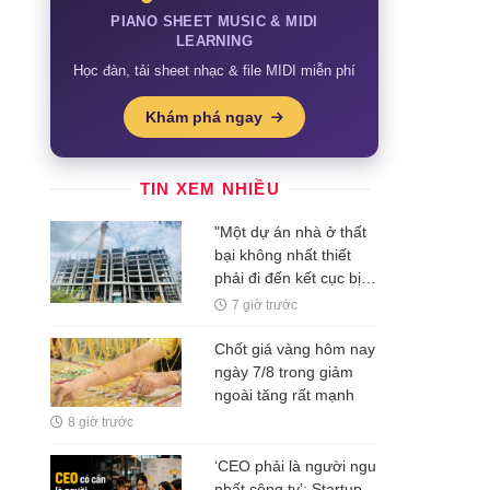
PIANO SHEET MUSIC & MIDI
LEARNING
Học đàn, tải sheet nhạc & file MIDI miễn phí
Khám phá ngay
TIN XEM NHIỀU
"Một dự án nhà ở thất
bại không nhất thiết
phải đi đến kết cục bị
bỏ hoang"
7 giờ trước
Chốt giá vàng hôm nay
ngày 7/8 trong giảm
ngoài tăng rất mạnh
8 giờ trước
‘CEO phải là người ngu
nhất công ty’: Startup