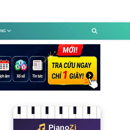
ỐNG
Piano
Zi