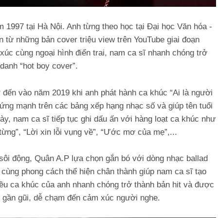
 1997 tại Hà Nội. Anh từng theo học tại Đại học Văn hóa -
n từ những bản cover triệu view trên YouTube giai đoạn
xúc cùng ngoại hình điển trai, nam ca sĩ nhanh chóng trở
danh “hot boy cover”.
 đến vào năm 2019 khi anh phát hành ca khúc “Ai là người
ứng mạnh trên các bảng xếp hạng nhạc số và giúp tên tuổi
y, nam ca sĩ tiếp tục ghi dấu ấn với hàng loạt ca khúc như
ừng”, “Lời xin lỗi vụng về”, “Ước mơ của mẹ”,...
 sôi động, Quân A.P lựa chọn gắn bó với dòng nhạc ballad
cùng phong cách thể hiện chân thành giúp nam ca sĩ tạo
hiều ca khúc của anh nhanh chóng trở thành bản hit và được
ừ gần gũi, dễ chạm đến cảm xúc người nghe.