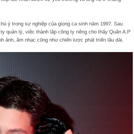
hú ý trong sự nghiệp của giọng ca sinh năm 1997. Sau
y quản lý, việc thành lập công ty riêng cho thấy Quân A.P
 ảnh, âm nhạc cũng như chiến lược phát triển lâu dài.