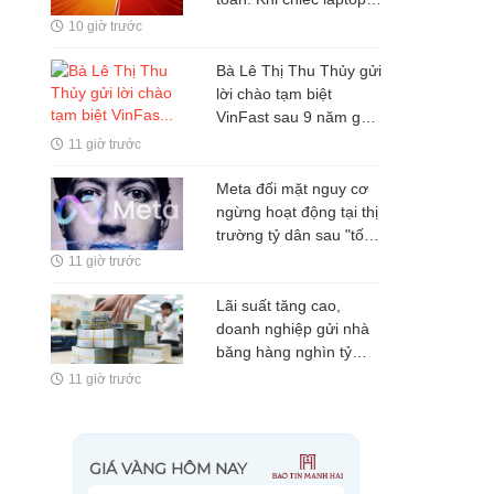
hàng chục triệu đồng
10 giờ trước
lại giải quyết sai bài
toán của người dùng
Bà Lê Thị Thu Thủy gửi
lời chào tạm biệt
VinFast sau 9 năm gắn
bó
11 giờ trước
Meta đối mặt nguy cơ
ngừng hoạt động tại thị
trường tỷ dân sau "tối
hậu thư" 72 giờ cho
11 giờ trước
Mark Zuckerberg
Lãi suất tăng cao,
doanh nghiệp gửi nhà
băng hàng nghìn tỷ
đồng
11 giờ trước