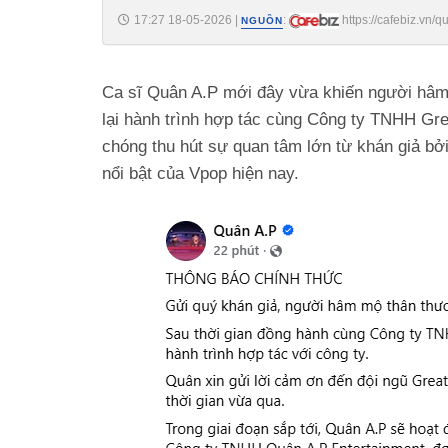
17:27 18-05-2026
|
:
https://cafebiz.v
NGUỒN
Ca sĩ Quân A.P mới đây vừa khiến người hâm 
lại hành trình hợp tác cùng Công ty TNHH Gre
chóng thu hút sự quan tâm lớn từ khán giả b
nổi bật của Vpop hiện nay.