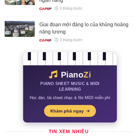
kế, chế tạo: Đưa một ngành của nước ta
3 tháng trước
lọt Top đầu thế giới
Tiền gửi không kỳ hạn suy giảm tại nhiều
ngân hàng
3 tháng trước
Giai đoạn mới đáng lo của khủng hoảng
năng lượng
3 tháng trước
Piano
Zi
PIANO SHEET MUSIC & MIDI
LEARNING
Học đàn, tải sheet nhạc & file MIDI miễn phí
Khám phá ngay