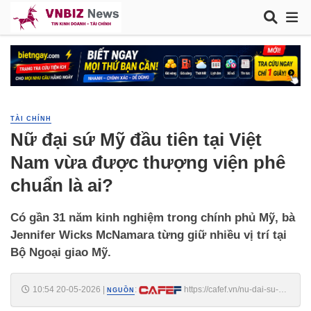
TÀI CHÍNH
Nữ đại sứ Mỹ đầu tiên tại Việt
Nam vừa được thượng viện phê
chuẩn là ai?
Có gần 31 năm kinh nghiệm trong chính phủ Mỹ, bà
Jennifer Wicks McNamara từng giữ nhiều vị trí tại
Bộ Ngoại giao Mỹ.
10:54 20-05-2026
|
:
https://cafef.vn/nu-dai-su-
NGUỒN
my-dau-tien-tai-viet-nam-vua-duoc-thuong-vien-phe-chuan-la-ai-