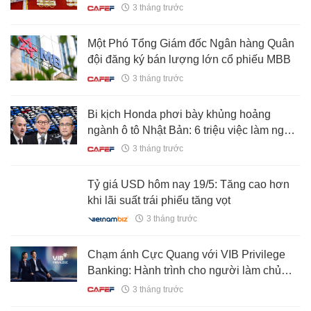
3 tháng trước
Một Phó Tổng Giám đốc Ngân hàng Quân
đội đăng ký bán lượng lớn cổ phiếu MBB
3 tháng trước
Bi kịch Honda phơi bày khủng hoảng
ngành ô tô Nhật Bản: 6 triệu việc làm nguy
cơ đứt gãy, bất lực nhìn Trung Quốc phát
3 tháng trước
triển một dòng xe mới chỉ trong 18 tháng
Tỷ giá USD hôm nay 19/5: Tăng cao hơn
khi lãi suất trái phiếu tăng vọt
3 tháng trước
Chạm ánh Cực Quang với VIB Privilege
Banking: Hành trình cho người làm chủ
thời cuộc
3 tháng trước