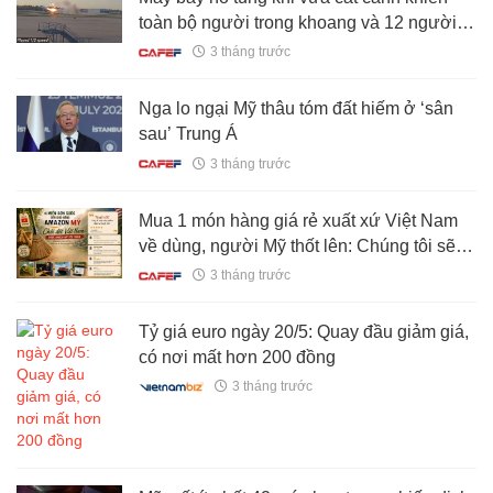
toàn bộ người trong khoang và 12 người
dưới mặt đất thiệt mạng: Hé lộ thảm kịch
3 tháng trước
tồi tệ nhất lịch sử hãng
Nga lo ngại Mỹ thâu tóm đất hiếm ở ‘sân
sau’ Trung Á
3 tháng trước
Mua 1 món hàng giá rẻ xuất xứ Việt Nam
về dùng, người Mỹ thốt lên: Chúng tôi sẽ
không mua hàng Mỹ nữa
3 tháng trước
Tỷ giá euro ngày 20/5: Quay đầu giảm giá,
có nơi mất hơn 200 đồng
3 tháng trước