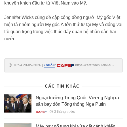
khuyến khích đầu tư từ Việt Nam vào Mỹ.
Jennifer Wicks cũng đề cập cộng đồng người Mỹ gốc Việt
hiện là nhóm người Mỹ gốc Á lớn thứ tư tại Mỹ và đóng vai
trò quan trọng trong việc thúc đẩy quan hệ nhân dân hai
nước.
10:54 20-05-2026
|
:
https://cafef.vn/nu-dai-su-
NGUỒN
my-dau-tien-tai-viet-nam-vua-duoc-thuong-vien-phe-chuan-la-ai-
18826052010064281.chn
CÁC TIN KHÁC
Ngoại trưởng Trung Quốc Vương Nghị ra
sân bay đón Tổng thống Nga Putin
3 tháng trước
Máy bay nổ tung khi vừa cất cánh khiến