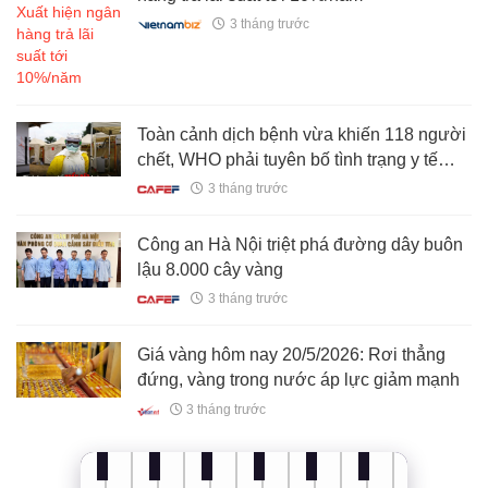
3 tháng trước
Toàn cảnh dịch bệnh vừa khiến 118 người
chết, WHO phải tuyên bố tình trạng y tế
khẩn cấp toàn cầu
3 tháng trước
Công an Hà Nội triệt phá đường dây buôn
lậu 8.000 cây vàng
3 tháng trước
Giá vàng hôm nay 20/5/2026: Rơi thẳng
đứng, vàng trong nước áp lực giảm mạnh
3 tháng trước