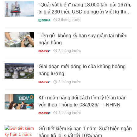
"Quái vật biển" nặng 18.000 tấn, dài 167m,
trị giá 230 triệu USD do người Việt tự thiết
kế, chế tạo: Đưa một ngành của nước ta
3 tháng trước
lọt Top đầu thế giới
Tiền gửi không kỳ hạn suy giảm tại nhiều
ngân hàng
3 tháng trước
Giai đoạn mới đáng lo của khủng hoảng
năng lượng
3 tháng trước
Khi ngân hàng đổi cách tính tỷ lệ an toàn
vốn theo Thông tư 08/2026/TT-NHNN
3 tháng trước
Gửi tiết kiệm kỳ hạn 1 năm: Xuất hiện ngân
hàng trả lãi suất tới 10%/năm