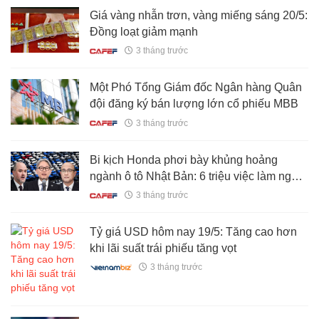
Giá vàng nhẫn trơn, vàng miếng sáng 20/5:
Đồng loạt giảm mạnh
3 tháng trước
Một Phó Tổng Giám đốc Ngân hàng Quân
đội đăng ký bán lượng lớn cổ phiếu MBB
3 tháng trước
Bi kịch Honda phơi bày khủng hoảng
ngành ô tô Nhật Bản: 6 triệu việc làm nguy
cơ đứt gãy, bất lực nhìn Trung Quốc phát
3 tháng trước
triển một dòng xe mới chỉ trong 18 tháng
Tỷ giá USD hôm nay 19/5: Tăng cao hơn
khi lãi suất trái phiếu tăng vọt
3 tháng trước