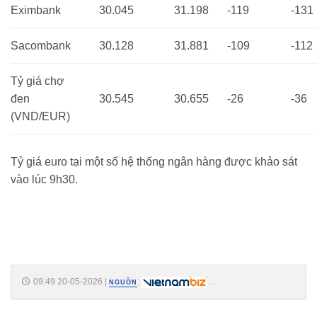
Eximbank
30.045
31.198
-119
-131
Sacombank
30.128
31.881
-109
-112
Tỷ giá chợ
đen
30.545
30.655
-26
-36
(VND/EUR)
Tỷ giá euro tại một số hệ thống ngân hàng được khảo sát
vào lúc 9h30.
09:49 20-05-2026
|
:
NGUỒN
https://vietnambiz.vn/ty-gia-euro-ngay-205-quay-dau-giam-gia-co-noi-
mat-hon-200-dong-202652094534961.htm