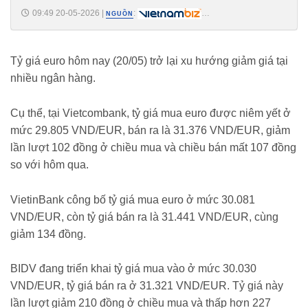
09:49 20-05-2026
|
:
NGUỒN
https://vietnambiz.vn/ty-gia-euro-ngay-205-quay-dau-giam-gia-co-noi-
mat-hon-200-dong-202652094534961.htm
Tỷ giá euro hôm nay (20/05) trở lại xu hướng giảm giá tại
nhiều ngân hàng.
Cụ thể, tại Vietcombank, tỷ giá mua euro được niêm yết ở
mức 29.805 VND/EUR, bán ra là 31.376 VND/EUR, giảm
lần lượt 102 đồng ở chiều mua và chiều bán mất 107 đồng
so với hôm qua.
VietinBank công bố tỷ giá mua euro ở mức 30.081
VND/EUR, còn tỷ giá bán ra là 31.441 VND/EUR, cùng
giảm 134 đồng.
BIDV đang triển khai tỷ giá mua vào ở mức 30.030
VND/EUR, tỷ giá bán ra ở 31.321 VND/EUR. Tỷ giá này
lần lượt giảm 210 đồng ở chiều mua và thấp hơn 227