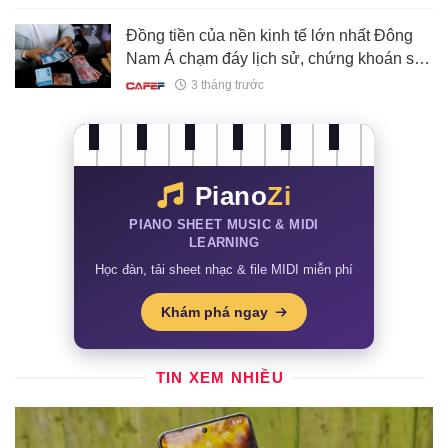
Đồng tiền của nền kinh tế lớn nhất Đông
Nam Á chạm đáy lịch sử, chứng khoán sụt
3,46%, người dân gánh nợ hơn 5,8 tỷ USD
3 tháng trước
chống chọi lạm phát
Piano
Zi
PIANO SHEET MUSIC & MIDI
LEARNING
Học đàn, tải sheet nhạc & file MIDI miễn phí
Khám phá ngay
TIN XEM NHIỀU