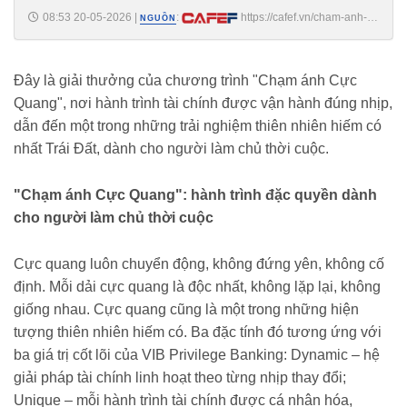
08:53 20-05-2026
|
:
https://cafef.vn/cham-anh-
NGUỒN
cuc-quang-voi-vib-privilege-banking-hanh-trinh-cho-nguoi-lam-chu-
thoi-cuoc-188260520075340288.chn
Đây là giải thưởng của chương trình "Chạm ánh Cực
Quang", nơi hành trình tài chính được vận hành đúng nhịp,
dẫn đến một trong những trải nghiệm thiên nhiên hiếm có
nhất Trái Đất, dành cho người làm chủ thời cuộc.
"Chạm ánh Cực Quang": hành trình đặc quyền dành
cho người làm chủ thời cuộc
Cực quang luôn chuyển động, không đứng yên, không cố
định. Mỗi dải cực quang là độc nhất, không lặp lại, không
giống nhau. Cực quang cũng là một trong những hiện
tượng thiên nhiên hiếm có. Ba đặc tính đó tương ứng với
ba giá trị cốt lõi của VIB Privilege Banking: Dynamic – hệ
giải pháp tài chính linh hoạt theo từng nhịp thay đổi;
Unique – mỗi hành trình tài chính được cá nhân hóa,