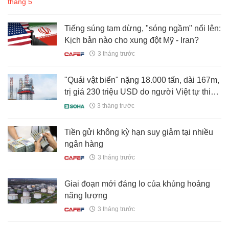
Tiếng súng tạm dừng, "sóng ngầm" nổi lên:
Kịch bản nào cho xung đột Mỹ - Iran?
3 tháng trước
"Quái vật biển" nặng 18.000 tấn, dài 167m,
trị giá 230 triệu USD do người Việt tự thiết
kế, chế tạo: Đưa một ngành của nước ta
3 tháng trước
lọt Top đầu thế giới
Tiền gửi không kỳ hạn suy giảm tại nhiều
ngân hàng
3 tháng trước
Giai đoạn mới đáng lo của khủng hoảng
năng lượng
3 tháng trước