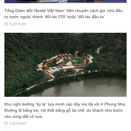
Tổng Giám đốc Nestlé Việt Nam: Nên chuyển cách gọi ‘nhà đầu
tư nước ngoài’ thành ‘đối tác FDI’ hoặc ‘đối tác đầu tư’
3 giờ trước
Khu nghỉ dưỡng "kỳ lạ" tựa mình vào dãy núi đá vôi ở Phong Nha:
Đường đi bằng tre, nội thất bằng gỗ tái chế, du khách như bước
vào vùng đất cổ xưa
4 giờ trước