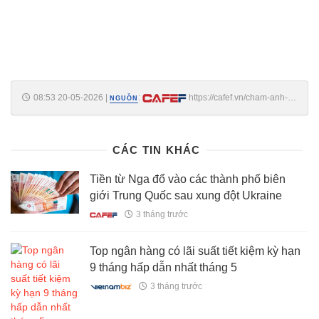
08:53 20-05-2026
|
:
https://cafef.vn/cham-anh-
NGUỒN
cuc-quang-voi-vib-privilege-banking-hanh-trinh-cho-nguoi-lam-chu-
thoi-cuoc-188260520075340288.chn
CÁC TIN KHÁC
Tiền từ Nga đổ vào các thành phố biên
giới Trung Quốc sau xung đột Ukraine
3 tháng trước
Top ngân hàng có lãi suất tiết kiệm kỳ hạn
9 tháng hấp dẫn nhất tháng 5
3 tháng trước