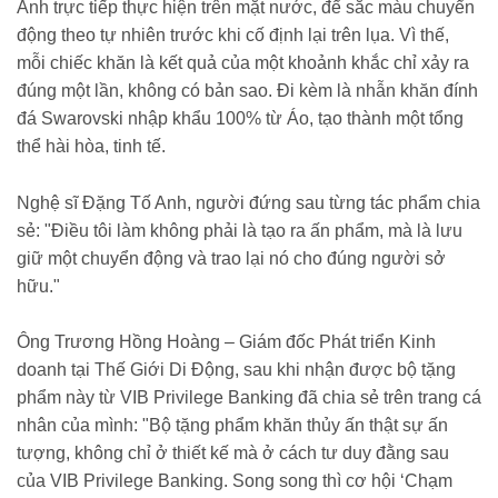
Anh trực tiếp thực hiện trên mặt nước, để sắc màu chuyển
động theo tự nhiên trước khi cố định lại trên lụa. Vì thế,
mỗi chiếc khăn là kết quả của một khoảnh khắc chỉ xảy ra
đúng một lần, không có bản sao. Đi kèm là nhẫn khăn đính
đá Swarovski nhập khẩu 100% từ Áo, tạo thành một tổng
thể hài hòa, tinh tế.
Nghệ sĩ Đặng Tố Anh, người đứng sau từng tác phẩm chia
sẻ: "Điều tôi làm không phải là tạo ra ấn phẩm, mà là lưu
giữ một chuyển động và trao lại nó cho đúng người sở
hữu."
Ông Trương Hồng Hoàng – Giám đốc Phát triển Kinh
doanh tại Thế Giới Di Động, sau khi nhận được bộ tặng
phẩm này từ VIB Privilege Banking đã chia sẻ trên trang cá
nhân của mình: "Bộ tặng phẩm khăn thủy ấn thật sự ấn
tượng, không chỉ ở thiết kế mà ở cách tư duy đằng sau
của VIB Privilege Banking. Song song thì cơ hội ‘Chạm