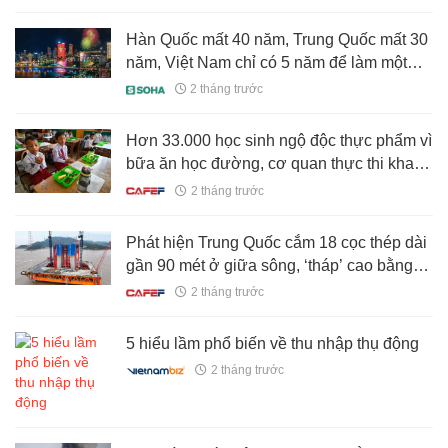
Hàn Quốc mất 40 năm, Trung Quốc mất 30
năm, Việt Nam chỉ có 5 năm để làm một
điều
2 tháng trước
Hơn 33.000 học sinh ngộ độc thực phẩm vì
bữa ăn học đường, cơ quan thực thi khai
khống chi phí, mua sắm vô tội vạ, tổng
2 tháng trước
thống lập tức cách chức dàn lãnh đạo
Phát hiện Trung Quốc cắm 18 cọc thép dài
gần 90 mét ở giữa sông, ‘tháp’ cao bằng
toà nhà 100 tầng sắp lộ diện
2 tháng trước
5 hiểu lầm phổ biến về thu nhập thụ động
2 tháng trước