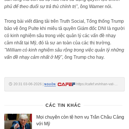
phủ để theo đuổi sự trả thù chính trị",
ông Warner nói.
Trong bài viết đăng tải trên Truth Social, Tổng thống Trump
bảo vệ ông Pulte khi miêu tả quyền Giám đốc DNI là người
có kinh nghiệm sâu trong việc quản lý các vấn đề nhạy
cảm nhất tại Mỹ, đó là sự an toàn của các thị trường.
"William có kinh nghiệm sâu rộng trong việc quản lý những
vấn đề nhạy cảm nhất ở Mỹ",
ông Trump cho hay.
20:31 03-06-2026
|
:
https://cafef.vn/nhan-vat-
NGUỒN
gay-tranh-cai-duoc-bo-nhiem-lam-giam-doc-tinh-bao-quoc-gia-my-la-
ai-188260603185047162.chn
CÁC TIN KHÁC
Mọi chuyện còn tệ hơn vụ Trân Châu Cảng
với Mỹ