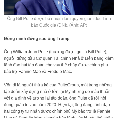
Ông Bill Pulte được bổ nhiệm làm quyền giám đốc Tình
báo Quốc gia (DNI). (Ảnh: AP)
Đồng minh đứng sau ông Trump
Ông William John Pulte (thường được gọi là Bill Pulte),
người đứng đầu Cơ quan Tài chính Nhà ở Liên bang kiêm
lãnh đạo hai tập đoàn cho vay thế chấp được chính phủ
bảo trợ Fannie Mae và Freddie Mac.
Vốn dĩ là người thừa kế của PulteGroup, một trong những
tập đoàn xây dựng nhà ở lớn tại Mỹ nhưng do mâu thuẫn
với gia đình về tương lai tập đoàn, ông Pulte đã rời hội
đồng quản trị vào năm 2020. Hiện tại, ông đang lãnh đạo
hai công ty tư nhân được chính phủ Mỹ bảo trợ là Fannie
Mae và Freddie Mac, chuyên bảo lãnh các khoản thế chấp