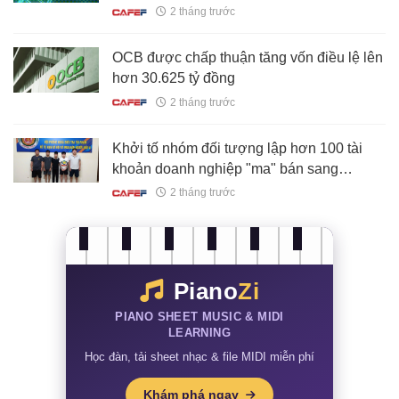
2 tháng trước
OCB được chấp thuận tăng vốn điều lệ lên
hơn 30.625 tỷ đồng
2 tháng trước
Khởi tố nhóm đối tượng lập hơn 100 tài
khoản doanh nghiệp "ma" bán sang
Campuchia
2 tháng trước
Piano
Zi
PIANO SHEET MUSIC & MIDI
LEARNING
Học đàn, tải sheet nhạc & file MIDI miễn phí
Khám phá ngay