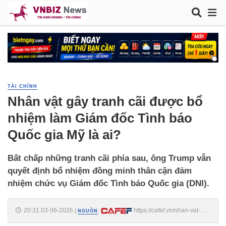
TÀI CHÍNH
Nhân vật gây tranh cãi được bổ
nhiệm làm Giám đốc Tình báo
Quốc gia Mỹ là ai?
Bất chấp những tranh cãi phía sau, ông Trump vẫn
quyết định bổ nhiệm đồng minh thân cận đảm
nhiệm chức vụ Giám đốc Tình báo Quốc gia (DNI).
20:31 03-06-2026
|
:
https://cafef.vn/nhan-vat-
NGUỒN
gay-tranh-cai-duoc-bo-nhiem-lam-giam-doc-tinh-bao-quoc-gia-my-la-