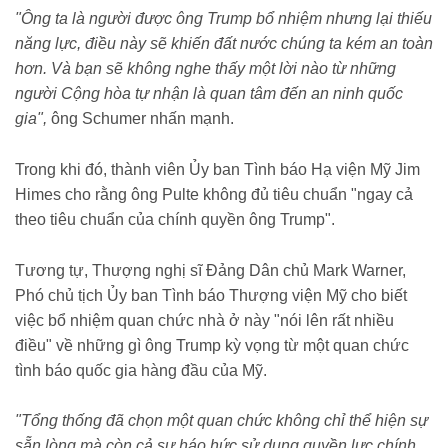
"Ông ta là người được ông Trump bổ nhiệm nhưng lại thiếu
năng lực, điều này sẽ khiến đất nước chúng ta kém an toàn
hơn. Và bạn sẽ không nghe thấy một lời nào từ những
người Cộng hòa tự nhận là quan tâm đến an ninh quốc
gia",
ông Schumer nhấn mạnh.
Trong khi đó, thành viên Ủy ban Tình báo Hạ viện Mỹ Jim
Himes cho rằng ông Pulte không đủ tiêu chuẩn "ngay cả
theo tiêu chuẩn của chính quyền ông Trump".
Tương tự, Thượng nghị sĩ Đảng Dân chủ Mark Warner,
Phó chủ tịch Ủy ban Tình báo Thượng viện Mỹ cho biết
việc bổ nhiệm quan chức nhà ở này "nói lên rất nhiều
điều" về những gì ông Trump kỳ vọng từ một quan chức
tình báo quốc gia hàng đầu của Mỹ.
"Tổng thống đã chọn một quan chức không chỉ thể hiện sự
sẵn lòng mà còn cả sự háo hức sử dụng quyền lực chính