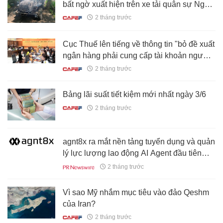
bất ngờ xuất hiện trên xe tải quân sự Nga:
Chuyện gì đang xảy ra?
2 tháng trước
Cục Thuế lên tiếng về thông tin "bỏ đề xuất
ngân hàng phải cung cấp tài khoản người
nộp thuế"
2 tháng trước
Bảng lãi suất tiết kiệm mới nhất ngày 3/6
2 tháng trước
agnt8x ra mắt nền tảng tuyển dụng và quản
lý lực lượng lao động AI Agent đầu tiên
trên thế giới
2 tháng trước
Vì sao Mỹ nhắm mục tiêu vào đảo Qeshm
của Iran?
2 tháng trước