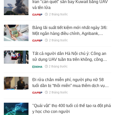
Iran "càn quét" sân bay Kuwait bằng UAV
và tên lửa
2 tháng trước
Bảng lãi suất tiết kiệm mới nhất ngày 3/6:
Một ngân hàng điều chỉnh, Agribank,
Vietcombank, VietinBank, BIDV, MB,
2 tháng trước
HDBank, Sacombank,... đang niêm yết lãi
suất bao nhiêu?
Tất cả người dân Hà Nội chú ý: Công an
sử dụng UAV tuần tra trên không, công
nghệ “mắt thần” nhạy cỡ nào?
2 tháng trước
Đi rửa chân miễn phí, người phụ nữ 58
tuổi dần bị “thôi miên” mua thêm dịch vụ
thành 600 triệu đồng, phải đi làm lao công
2 tháng trước
để trả nợ
"Quái vật" thọ 400 tuổi có thể tạo ra đột phá
y học cho con người