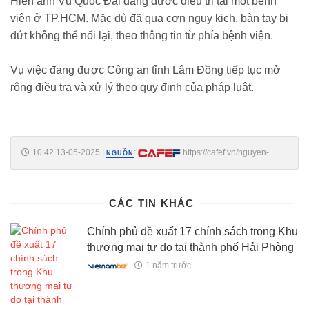
Hiện anh Vũ Quốc Đại đang được điều trị tại một bệnh
viện ở TP.HCM. Mặc dù đã qua cơn nguy kịch, bàn tay bị
đứt không thể nối lại, theo thông tin từ phía bệnh viện.
Vụ việc đang được Công an tỉnh Lâm Đồng tiếp tục mở
rộng điều tra và xử lý theo quy định của pháp luật.
10:42 13-05-2025
|
:
https://cafef.vn/nguyen-
NGUỒN
minh-hieu-va-2-dong-pham-da-ra-dau-thu-188250513094304859.chn
CÁC TIN KHÁC
Chính phủ đề xuất 17 chính sách trong Khu
thương mại tự do tại thành phố Hải Phòng
1 năm trước