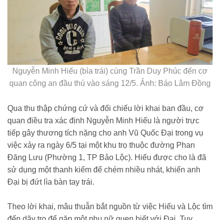
Nguyễn Minh Hiếu (bìa trái) cùng Trần Duy Phúc đến cơ
quan công an đầu thú vào sáng 12/5. Ảnh: Báo Lâm Đồng
Qua thu thập chứng cứ và đối chiếu lời khai ban đầu, cơ
quan điều tra xác định Nguyễn Minh Hiếu là người trực
tiếp gây thương tích nặng cho anh Vũ Quốc Đại trong vụ
việc xảy ra ngày 6/5 tại một khu trọ thuộc đường Phan
Đăng Lưu (Phường 1, TP Bảo Lộc). Hiếu được cho là đã
sử dụng một thanh kiếm để chém nhiều nhát, khiến anh
Đại bị đứt lìa bàn tay trái.
Theo lời khai, mâu thuẫn bắt nguồn từ việc Hiếu và Lộc tìm
đến dãy trọ để gặp một phụ nữ quen biết với Đại. Tuy