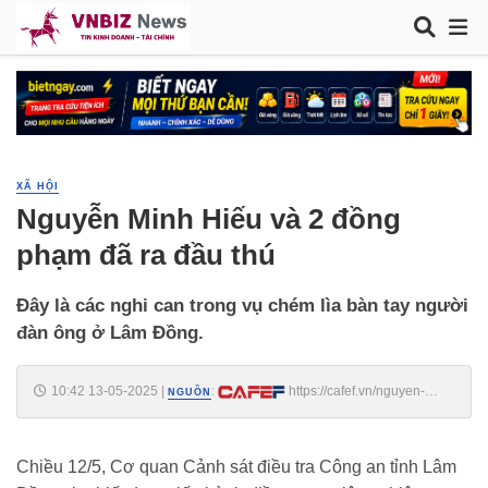
XÃ HỘI
Nguyễn Minh Hiếu và 2 đồng
phạm đã ra đầu thú
Đây là các nghi can trong vụ chém lìa bàn tay người
đàn ông ở Lâm Đồng.
10:42 13-05-2025
|
:
https://cafef.vn/nguyen-
NGUỒN
minh-hieu-va-2-dong-pham-da-ra-dau-thu-188250513094304859.chn
Chiều 12/5, Cơ quan Cảnh sát điều tra Công an tỉnh Lâm