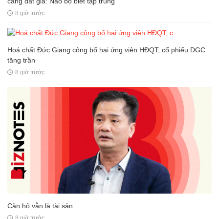
càng đắt giá: Não bộ biết tập trung
8 giờ trước
Hoá chất Đức Giang công bố hai ứng viên HĐQT, cổ phiếu DGC
tăng trần
8 giờ trước
Căn hộ vẫn là tài sản
8 giờ trước