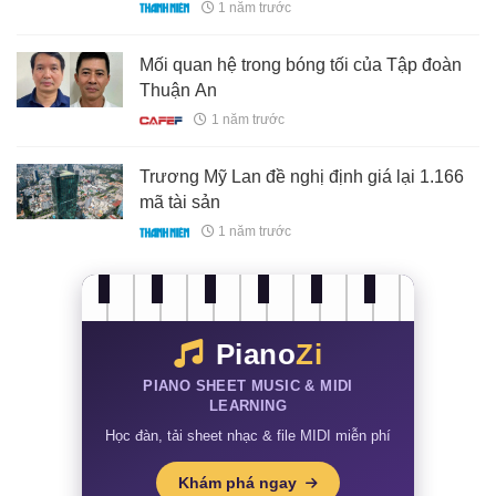
1 năm trước
Mối quan hệ trong bóng tối của Tập đoàn
Thuận An
1 năm trước
Trương Mỹ Lan đề nghị định giá lại 1.166
mã tài sản
1 năm trước
Piano
Zi
PIANO SHEET MUSIC & MIDI
LEARNING
Học đàn, tải sheet nhạc & file MIDI miễn phí
Khám phá ngay