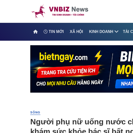
TIN MỚI
XÃ HỘI
KINH DOANH
TÀI 
SỐNG
Người phụ nữ uống nước ch
khám sức khỏe bác sĩ bất ng