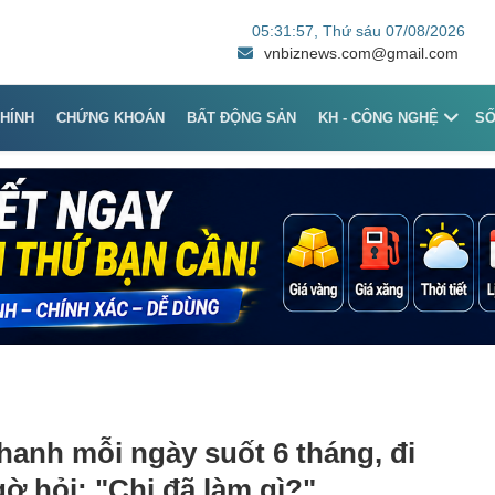
05:31:57
, Thứ sáu 07/08/2026
vnbiznews.com@gmail.com
CHÍNH
CHỨNG KHOÁN
BẤT ĐỘNG SẢN
KH - CÔNG NGHỆ
S
anh mỗi ngày suốt 6 tháng, đi
ờ hỏi: "Chị đã làm gì?"