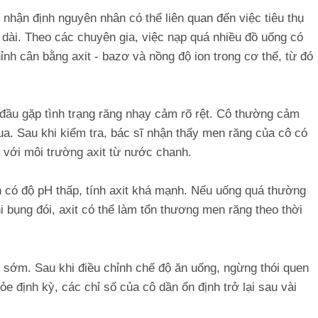
ĩ nhận định nguyên nhân có thể liên quan đến việc tiêu thụ
dài. Theo các chuyên gia, việc nạp quá nhiều đồ uống có
chỉnh cân bằng axit - bazơ và nồng độ ion trong cơ thể, từ đó
đầu gặp tình trạng răng nhạy cảm rõ rệt. Cô thường cảm
ua. Sau khi kiểm tra, bác sĩ nhận thấy men răng của cô có
 với môi trường axit từ nước chanh.
 có độ pH thấp, tính axit khá mạnh. Nếu uống quá thường
 bụng đói, axit có thể làm tổn thương men răng theo thời
 sớm. Sau khi điều chỉnh chế độ ăn uống, ngừng thói quen
 định kỳ, các chỉ số của cô dần ổn định trở lại sau vài