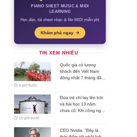
PIANO SHEET MUSIC & MIDI
LEARNING
Học đàn, tải sheet nhạc & file MIDI miễn phí
Khám phá ngay
TIN XEM NHIỀU
Quốc gia có lượng
khách đến Việt Nam
đông nhất 7 tháng đầu
năm, vượt Hàn Quốc
6 giờ trước
và Nga, gấp gần 6 lần
Ấn Độ
Đứa trẻ chỉ tay lên trời
và bài học 13 năm
chưa cũ: Khi công nghệ
rẻ dần, thứ đắt nhất là
10 giờ trước
một ý tưởng
CEO Nvidia: "Đây là
thời điểm tốt nhất lịch