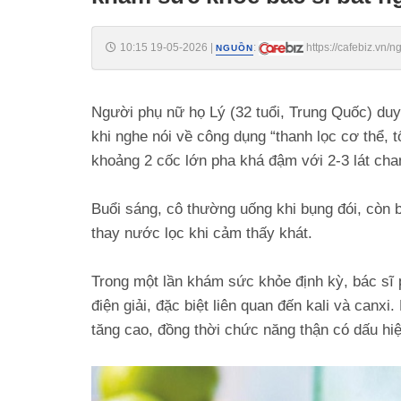
10:15 19-05-2026
|
:
https://cafebiz.vn
NGUỒN
si-bat-ngo-hoi-chi-da-lam-gi-176260519092344271.chn
Người phụ nữ họ Lý (32 tuổi, Trung Quốc) duy 
khi nghe nói về công dụng “thanh lọc cơ thể, 
khoảng 2 cốc lớn pha khá đậm với 2-3 lát chan
Buổi sáng, cô thường uống khi bụng đói, còn 
thay nước lọc khi cảm thấy khát.
Trong một lần khám sức khỏe định kỳ, bác sĩ p
điện giải, đặc biệt liên quan đến kali và canx
tăng cao, đồng thời chức năng thận có dấu hi