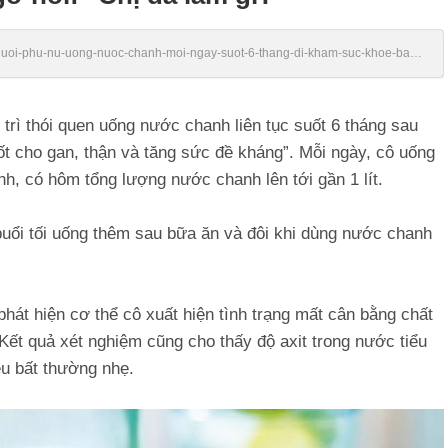
/nguoi-phu-nu-uong-nuoc-chanh-moi-ngay-suot-6-thang-di-kham-suc-khoe-bac-
trì thói quen uống nước chanh liên tục suốt 6 tháng sau
tốt cho gan, thận và tăng sức đề kháng”. Mỗi ngày, cô uống
h, có hôm tổng lượng nước chanh lên tới gần 1 lít.
buổi tối uống thêm sau bữa ăn và đôi khi dùng nước chanh
hát hiện cơ thể cô xuất hiện tình trạng mất cân bằng chất
i. Kết quả xét nghiệm cũng cho thấy độ axit trong nước tiểu
ệu bất thường nhẹ.