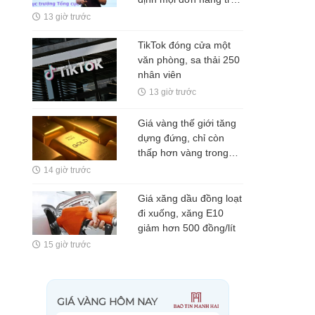
sàn TMĐT đều phải
13 giờ trước
xuất hóa đơn
TikTok đóng cửa một
văn phòng, sa thải 250
nhân viên
13 giờ trước
Giá vàng thế giới tăng
dựng đứng, chỉ còn
thấp hơn vàng trong
nước 5 triệu
14 giờ trước
đồng/lượng
Giá xăng dầu đồng loạt
đi xuống, xăng E10
giảm hơn 500 đồng/lít
15 giờ trước