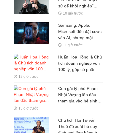
sử để khởi nghiệp",
nhiều người thất bại chỉ
10 giờ trước
vì mắc kẹt ở 1 ĐIỀU ai
cũng hiểu nhưng ít khi
Samsung, Apple,
vượt qua được
Microsoft đều đặt cược
vào AI, nhưng một
nghịch lý đang xuất
11 giờ trước
hiện: Người mua không
phải lúc nào cũng dùng
Huấn Hoa Hồng là Chủ
tịch doanh nghiệp vốn
100 tỷ, góp cổ phần
trong hai doanh nghiệp
12 giờ trước
khác
Con gái tỷ phú Phạm
Nhật Vượng lần đầu
tham gia vào hệ sinh
thái Vingroup
13 giờ trước
Chủ tịch Hội Tư vấn
Thuế đề xuất bỏ quy
định mọi đơn hàng trên