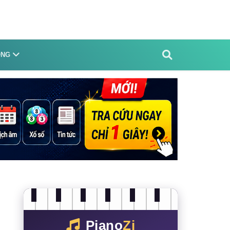
ỐNG
Piano
Zi