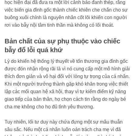
học hiện đại đã đưa ra một lời cảnh báo đanh thép, rằng
việc biến gia đình gốc thành chiếc khiên che chắn cho sự
buông xuôi chính là nguyên nhân cốt lõi khiến con người
rơi vào bẫy nội tâm tinh thần mà không có lối thoát.
Bản chất của sự phụ thuộc vào chiếc
bẫy đổ lỗi quá khứ
Lý do khiến hệ thống lý thuyết về tổn thương gia đình gốc
được đón nhận rộng rãi là vì nó cung cấp một mô hình giải
thích đơn giản và vô hại đối với lòng tự trọng của cá nhân.
Khi một người trưởng thành gặp khó khăn trong việc thiết
lập các mối quan hệ xã hội, thay vì tự kiểm điểm kỹ năng
giao tiếp của bản thân, họ chọn cách tin rằng do ngày bé
cha mẹ không cho họ đủ tình yêu thương.
Tuy nhiên, lối tư duy này chứa đựng một sự mâu thuẫn
sâu sắc. Nếu một cá nhân luôn oán trách cha mẹ vì đã