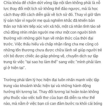
Chìa khóa để chấm dứt vòng lặp nội tâm không phải là nỗ
lực thay đổi một lịch sử không thể đảo ngược, mà là học
cách thay đổi cách diễn giải về lịch sử đó. Thay vì giữ tâm
lý oán hận vì người mẹ quá nghiêm khắc đã khiến bản
thân sợ hãi khi tiếp xúc với xã hội, một cá nhân tỉnh táo sẽ
chủ động nhìn nhận người mẹ như một con người bình
thường với những giới hạn về nhận thức của thời đại
trước. Việc thấu hiểu và chấp nhận rằng cha mẹ cũng có
những tổn thương chưa được chữa lành sẽ giúp người trẻ
cởi bỏ được chiếc áo giáp phòng vệ, chuyển dịch sự tập
trung từ việc "tại sao họ làm thế" sang việc "mình phải làm
gì ở hiện tại".
Trường phái tâm lý học hiện đại luôn nhấn mạnh việc tập
trung vào khoảnh khắc hiện tại và những hành động
hướng tới tương lai. Thay đổi tương lai hoàn toàn không
phụ thuộc vào việc tuổi thơ của bạn đã diễn ra như thế
nào, mà nằm ở việc bạn có can đảm bước ra khỏi cái bóng