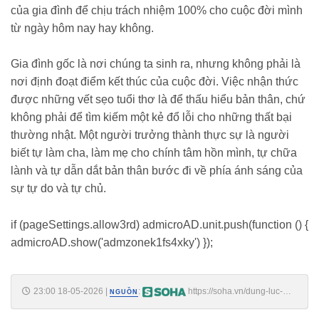
của gia đình để chịu trách nhiệm 100% cho cuộc đời mình
từ ngày hôm nay hay không.
Gia đình gốc là nơi chúng ta sinh ra, nhưng không phải là
nơi định đoạt điểm kết thúc của cuộc đời. Việc nhận thức
được những vết sẹo tuổi thơ là để thấu hiểu bản thân, chứ
không phải để tìm kiếm một kẻ đổ lỗi cho những thất bại
thường nhật. Một người trưởng thành thực sự là người
biết tự làm cha, làm mẹ cho chính tâm hồn mình, tự chữa
lành và tự dẫn dắt bản thân bước đi về phía ánh sáng của
sự tự do và tự chủ.
if (pageSettings.allow3rd) admicroAD.unit.push(function () {
admicroAD.show('admzonek1fs4xky') });
23:00 18-05-2026
|
:
https://soha.vn/dung-luc-
NGUỒN
nao-cung-lay-gia-dinh-lam-cai-co-de-tron-tranh-trach-nhiem-thi-
nghiem-tu-dh-luxembourg-giong-len-hoi-chuong-canh-bao-