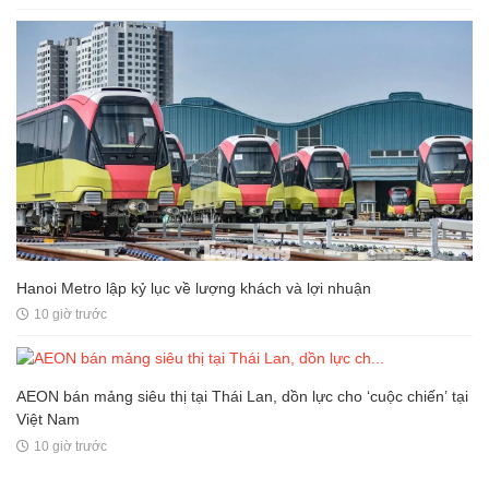
Hanoi Metro lập kỷ lục về lượng khách và lợi nhuận
10 giờ trước
AEON bán mảng siêu thị tại Thái Lan, dồn lực cho ‘cuộc chiến’ tại
Việt Nam
10 giờ trước