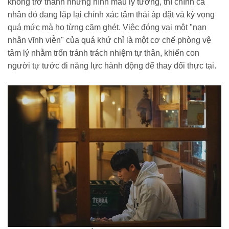
không trở thành những hình mẫu lý tưởng, thì chính cá
nhân đó đang lặp lại chính xác tâm thái áp đặt và kỳ vọng
quá mức mà họ từng căm ghét. Việc đóng vai một "nạn
nhân vĩnh viễn" của quá khứ chỉ là một cơ chế phòng vệ
tâm lý nhằm trốn tránh trách nhiệm tự thân, khiến con
người tự tước đi năng lực hành động để thay đổi thực tại.