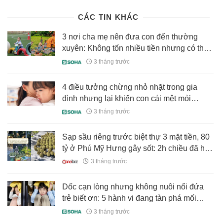
198260517200012604.htm
CÁC TIN KHÁC
3 nơi cha mẹ nên đưa con đến thường
xuyên: Không tốn nhiều tiền nhưng có thể
góp phần thay đổi tính cách và tương lai
3 tháng trước
của trẻ
4 điều tưởng chừng nhỏ nhặt trong gia
đình nhưng lại khiến con cái mệt mỏi
khủng khiếp!
3 tháng trước
Sạp sầu riêng trước biệt thự 3 mặt tiền, 80
tỷ ở Phú Mỹ Hưng gây sốt: 2h chiều đã hết
sạch, chủ nhà vừa mừng vừa lo
3 tháng trước
Dốc cạn lòng nhưng không nuôi nổi đứa
trẻ biết ơn: 5 hành vi đang tàn phá mối
quan hệ gia đình mà cha mẹ vẫn làm mỗi
3 tháng trước
ngày