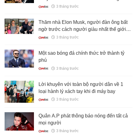
giàu nhất nhì Thái Lan
3 tháng trước
Thăm nhà Elon Musk, người đàn ông bất
ngờ trước cách người giàu nhất thế giới
dạy con: Hóa ra cũng như chúng ta thôi
3 tháng trước
Một sao bóng đá chính thức trở thành tỷ
phú
3 tháng trước
Lời khuyên với toàn bộ người dân về 1
loại hành lý xách tay khi đi máy bay
3 tháng trước
Quân A.P phát thông báo nóng đến tất cả
mọi người
3 tháng trước