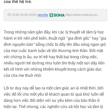
của thế hệ trẻ.
23:00 18-05-2026
|
:
https://soha.vn/dung-luc-
NGUỒN
nao-cung-lay-gia-dinh-lam-cai-co-de-tron-tranh-trach-nhiem-thi-
nghiem-tu-dh-luxembourg-giong-len-hoi-chuong-canh-bao-
198260517200012604.htm
Trong những năm gần đây, khi các lý thuyết về tâm lý học
hành vi trở nên phổ biến, thuật ngữ "gia đình gốc" hay "gia
đình nguyên bản" bỗng chốc bị đẩy lên đầu sóng ngọn gió
của mọi cuộc tranh luận về tổn thương tinh thần. Đối mặt
với chứng lo âu, sự trì trệ hay thất bại trong công việc,
nhiều người trẻ dường như luôn tìm thấy một sợi dây liên
kết vô hình với những khiếm khuyết trong cách giáo dục
của cha mẹ thuở nhỏ.
Lối tư duy này dễ tạo ra một cảm giác an ủi nhất thời, bởi
việc đổ lỗi cho một yếu tố khách quan từ quá khứ luôn dễ
dàng hơn việc đối diện với sự yếu kém của bản thân ở
hiện tại. Thế nhưng, các nghiên cứu xã hội học và tâm lý