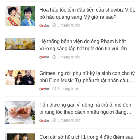
Hoa hậu tóc tém đầu tiên của showbiz Việt,
bỏ hào quang sang Mỹ giờ ra sao?
3 tháng trước
Hệ thống bệnh viện do ông Phạm Nhật
Vượng sáng lập bất ngờ đón tin vui lớn
3 tháng trước
Grimes, người phụ nữ kỳ lạ sinh con cho tỷ
phú Elon Musk: Tự phẫu thuật nhãn cầu,
đóng thuyền chở gà và làm nhạc về ngày
3 tháng trước
tận thế
Tổn thương gan vì uống hà thủ ô, mè đen
trị rụng tóc theo cách nhiều người đang
làm
3 tháng trước
Con cái sở hữu chỉ 1 trong 4 đặc điểm sau