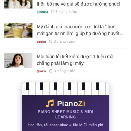
thôi, bố mẹ về già sẽ được hưởng phúc!
3 tháng trước
Mỹ đánh giá loại nước cực tốt là “thuốc
mát gan tự nhiên”, giúp hạ đường huyết
cực nhanh: Chợ Việt bán rẻ, nhiều người
3 tháng trước
không biết còn vứt đi
Mỗi tuần tôi tiết kiệm được 1 triệu mà
chẳng phải làm gì mấy
3 tháng trước
Piano
Zi
PIANO SHEET MUSIC & MIDI
LEARNING
Học đàn, tải sheet nhạc & file MIDI miễn phí