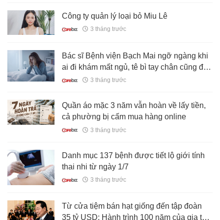
Công ty quản lý loại bỏ Miu Lê
3 tháng trước
Bác sĩ Bệnh viện Bạch Mai ngỡ ngàng khi
ai đi khám mất ngủ, tê bì tay chân cũng đòi
uống một loại thuốc
3 tháng trước
Quần áo mặc 3 năm vẫn hoàn về lấy tiền,
cả phường bị cấm mua hàng online
3 tháng trước
Danh mục 137 bệnh được tiết lộ giới tính
thai nhi từ ngày 1/7
3 tháng trước
Từ cửa tiệm bán hạt giống đến tập đoàn
35 tỷ USD: Hành trình 100 năm của gia tộc