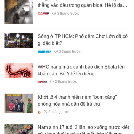
thẳng vào đầu trong quán bida: Hé lộ danh
tính và mối quan hệ ít ai ngờ giữa hai
3 tháng trước
người
Sống ở TP.HCM: Phố đêm Chợ Lớn đã có
gì đặc biệt?
3 tháng trước
WHO nâng mức cảnh báo dịch Ebola lên
khẩn cấp, Bộ Y tế lên tiếng
3 tháng trước
Khởi tố 4 thanh niên ném "bom xăng"
phóng hỏa nhà dân để trả thù
3 tháng trước
Nam sinh 17 tuổi 2 lần lao xuống nước xiết