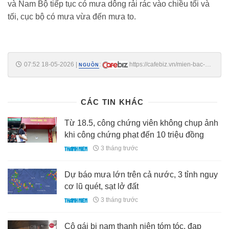
và Nam Bộ tiếp tục có mưa dông rải rác vào chiều tối và
tối, cục bộ có mưa vừa đến mưa to.
07:52 18-05-2026
|
:
https://cafebiz.vn/mien-bac-
NGUỒN
mien-trung-tiep-tuc-mua-rat-to-176260518065250455.chn
CÁC TIN KHÁC
Từ 18.5, công chứng viên không chụp ảnh
khi công chứng phạt đến 10 triệu đồng
3 tháng trước
Dự báo mưa lớn trên cả nước, 3 tỉnh nguy
cơ lũ quét, sạt lở đất
3 tháng trước
Cô gái bị nam thanh niên tóm tóc, đạp