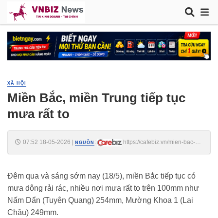
XÃ HỘI
Miền Bắc, miền Trung tiếp tục
mưa rất to
07:52 18-05-2026
|
:
https://cafebiz.vn/mien-bac-
NGUỒN
mien-trung-tiep-tuc-mua-rat-to-176260518065250455.chn
Đêm qua và sáng sớm nay (18/5), miền Bắc tiếp tục có
mưa dông rải rác, nhiều nơi mưa rất to trên 100mm như
Nấm Dẩn (Tuyên Quang) 254mm, Mường Khoa 1 (Lai
Châu) 249mm.