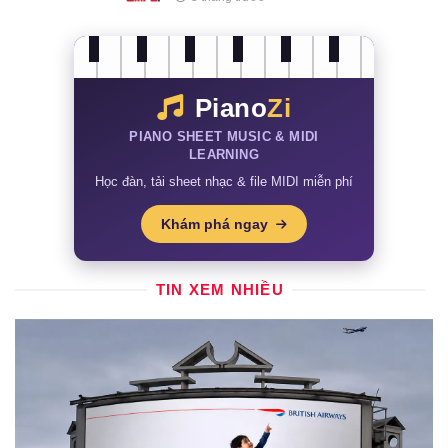
Piano
Zi
PIANO SHEET MUSIC & MIDI
LEARNING
Học đàn, tải sheet nhạc & file MIDI miễn phí
Khám phá ngay
TIN XEM NHIỀU