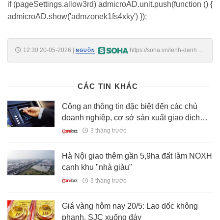
if (pageSettings.allow3rd) admicroAD.unit.push(function () {
admicroAD.show('admzonek1fs4xky') });
12:30 20-05-2026
|
:
https://soha.vn/lenh-denh-
NGUỒN
tren-bien-gan-nua-nam-tau-cho-74000-tan-khi-dot-nga-bat-ngo-cap-
cang-lang-gieng-viet-nam-198260520110904725.htm
CÁC TIN KHÁC
Công an thông tin đặc biệt đến các chủ
doanh nghiệp, cơ sở sản xuất giao dịch
chuyển khoản có nội dung này
3 tháng trước
Hà Nội giao thêm gần 5,9ha đất làm NOXH
cạnh khu "nhà giàu"
3 tháng trước
Giá vàng hôm nay 20/5: Lao dốc không
phanh, SJC xuống đáy