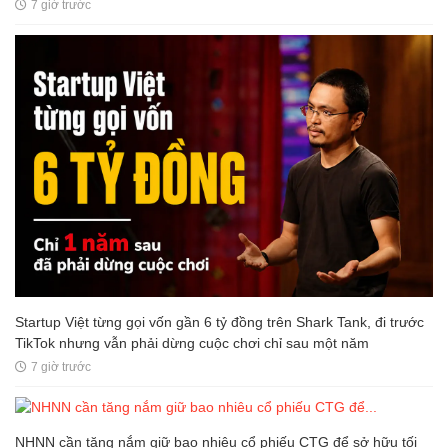
7 giờ trước
Startup Việt từng gọi vốn gần 6 tỷ đồng trên Shark Tank, đi trước
TikTok nhưng vẫn phải dừng cuộc chơi chỉ sau một năm
7 giờ trước
NHNN cần tăng nắm giữ bao nhiêu cổ phiếu CTG để sở hữu tối