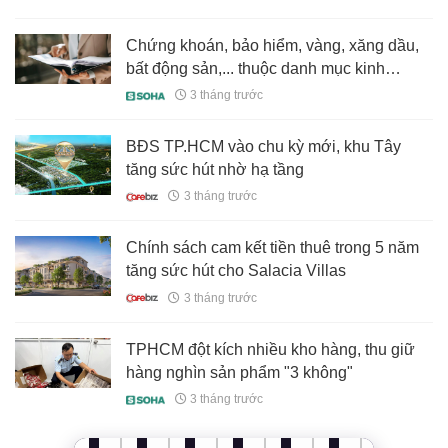
về đích trong năm 2026
Chứng khoán, bảo hiểm, vàng, xăng dầu,
bất động sản,... thuộc danh mục kinh
doanh có điều kiện
3 tháng trước
BĐS TP.HCM vào chu kỳ mới, khu Tây
tăng sức hút nhờ hạ tầng
3 tháng trước
Chính sách cam kết tiền thuê trong 5 năm
tăng sức hút cho Salacia Villas
3 tháng trước
TPHCM đột kích nhiều kho hàng, thu giữ
hàng nghìn sản phẩm "3 không"
3 tháng trước