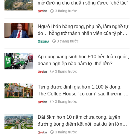
mở đường cho chuẩn sống được “chế tác”
3 tháng trước
Người bán hàng rong, phụ hồ, làm nghề tự
do… bỗng trở thành nhân viên của tỷ phú
Phạm Nhật Vượng, được hưởng phúc lợi
3 tháng trước
trong hệ sinh thái lớn nhất Việt Nam
Áp dụng xăng sinh học E10 trên toàn quốc,
doanh nghiệp nào nắm lợi thế lớn?
3 tháng trước
Từng được định giá hơn 1.100 tỷ đồng,
The Coffee House "co cụm" sau thương vụ
bán mình
3 tháng trước
Dài 5km hơn 10 năm chưa xong, tuyến
đường trọng điểm kết nối loạt dự án lớn
nhất phía Tây thủ đô được yêu cầu cấp tốc
3 tháng trước