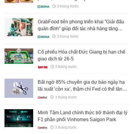
3 tháng trước
GrabFood tiên phong triển khai “Giải đấu
quán đỉnh” giúp đối tác nhà hàng tăng
doanh thu
3 tháng trước
Cổ phiếu Hóa chất Đức Giang bị hạn chế
giao dịch từ 26-5
3 tháng trước
Bất ngờ 85% chuyên gia dự báo ngày hạ
lãi suất ‘còn xa’, thậm chí Fed có thể tăng
lãi suất khi lạm phát cao vượt mục tiêu
3 tháng trước
suốt nửa thập kỷ
Minh Tâm Land chính thức trở thành đại lý
F1 phân phối Vinhomes Saigon Park
3 tháng trước