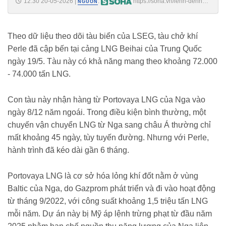
12:30 20-05-2026
|
:
https://soha.vn/lenh-denh-
NGUỒN
tren-bien-gan-nua-nam-tau-cho-74000-tan-khi-dot-nga-bat-ngo-cap-
cang-lang-gieng-viet-nam-198260520110904725.htm
Theo dữ liệu theo dõi tàu biển của LSEG, tàu chở khí
Perle đã cập bến tại cảng LNG Beihai của Trung Quốc
ngày 19/5. Tàu này có khả năng mang theo khoảng 72.000
- 74.000 tấn LNG.
Con tàu này nhận hàng từ Portovaya LNG của Nga vào
ngày 8/12 năm ngoái. Trong điều kiện bình thường, một
chuyến vận chuyển LNG từ Nga sang châu Á thường chỉ
mất khoảng 45 ngày, tùy tuyến đường. Nhưng với Perle,
hành trình đã kéo dài gần 6 tháng.
Portovaya LNG là cơ sở hóa lỏng khí đốt nằm ở vùng
Baltic của Nga, do Gazprom phát triển và đi vào hoạt động
từ tháng 9/2022, với công suất khoảng 1,5 triệu tấn LNG
mỗi năm. Dự án này bị Mỹ áp lệnh trừng phạt từ đầu năm