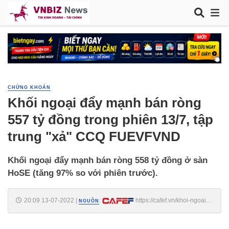
CHỨNG KHOÁN
Khối ngoại đẩy mạnh bán ròng
557 tỷ đồng trong phiên 13/7, tập
trung "xả" CCQ FUEVFVND
Khối ngoại đẩy mạnh bán ròng 558 tỷ đồng ở sàn
HoSE (tăng 97% so với phiên trước).
20:09 13-07-2022
|
:
https://cafef.vn/khoi-ngoai-
NGUỒN
day-manh-ban-rong-557-ty-dong-trong-phien-13-7-tap-trung-xa-ccq-
fuevfvnd-20220713191236808.chn