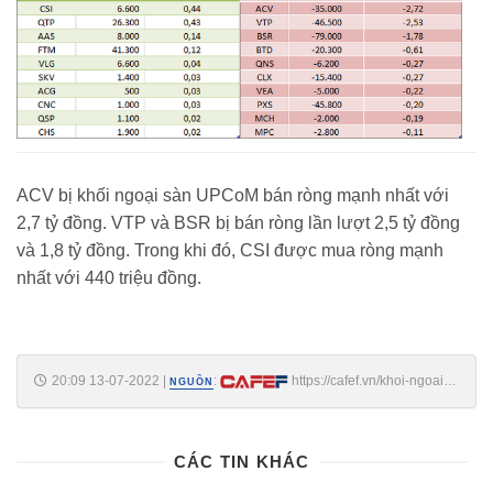
ACV bị khối ngoại sàn UPCoM bán ròng mạnh nhất với
2,7 tỷ đồng. VTP và BSR bị bán ròng lần lượt 2,5 tỷ đồng
và 1,8 tỷ đồng. Trong khi đó, CSI được mua ròng mạnh
nhất với 440 triệu đồng.
20:09 13-07-2022
|
:
https://cafef.vn/khoi-ngoai-
NGUỒN
day-manh-ban-rong-557-ty-dong-trong-phien-13-7-tap-trung-xa-ccq-
fuevfvnd-20220713191236808.chn
CÁC TIN KHÁC