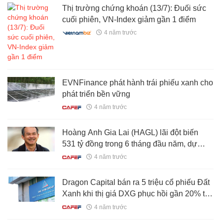
Thị trường chứng khoán (13/7): Đuối sức
cuối phiên, VN-Index giảm gần 1 điểm
4 năm trước
EVNFinance phát hành trái phiếu xanh cho
phát triển bền vững
4 năm trước
Hoàng Anh Gia Lai (HAGL) lãi đột biến
531 tỷ đồng trong 6 tháng đầu năm, dự
kiến sản lượng heo xuất bán tăng gấp đôi
4 năm trước
trong nửa cuối năm
Dragon Capital bán ra 5 triệu cổ phiếu Đất
Xanh khi thị giá DXG phục hồi gần 20% từ
vùng đáy 1 năm
4 năm trước