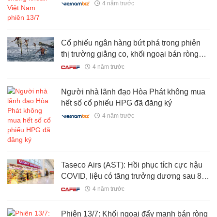
4 năm trước
Cổ phiếu ngân hàng bứt phá trong phiên
thị trường giằng co, khối ngoại bán ròng
gần 600 tỷ đồng
4 năm trước
Người nhà lãnh đạo Hòa Phát không mua
hết số cổ phiếu HPG đã đăng ký
4 năm trước
Taseco Airs (AST): Hồi phục tích cực hậu
COVID, liệu có tăng trưởng dương sau 8
quý lỗ liên tiếp?
4 năm trước
Phiên 13/7: Khối ngoại đẩy mạnh bán ròng