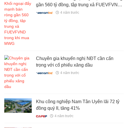
gần 560 tỷ đồng, tập trung xả FUEVFVND
trong khi mua MWG
4 năm trước
Chuyên gia khuyến nghị NĐT cần cẩn
trọng với cổ phiếu xăng dầu
4 năm trước
Khu công nghiệp Nam Tân Uyên lãi 72 tỷ
đồng quý II, tăng 41%
4 năm trước