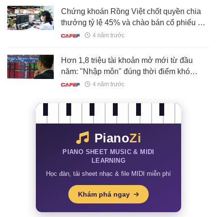
Chứng khoán Rồng Việt chốt quyền chia
thưởng tỷ lệ 45% và chào bán cổ phiếu giá
10.000 đồng/cp
4 năm trước
Hơn 1,8 triệu tài khoản mở mới từ đầu
năm: "Nhập môn" đúng thời điểm khó
khăn, nhà đầu tư có "chán" chứng khoán?
4 năm trước
Piano
Zi
PIANO SHEET MUSIC & MIDI
LEARNING
Học đàn, tải sheet nhạc & file MIDI miễn phí
Khám phá ngay