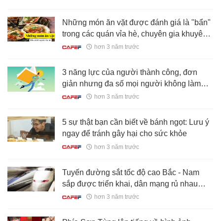
Những món ăn vặt được đánh giá là "bẩn"
trong các quán vỉa hè, chuyên gia khuyên
tránh ăn
hơn 3 năm trước
3 năng lực của người thành công, đơn
giản nhưng đa số mọi người không làm
được
hơn 3 năm trước
5 sự thật bạn cần biết về bánh ngọt: Lưu ý
ngay để tránh gây hại cho sức khỏe
hơn 3 năm trước
Tuyến đường sắt tốc độ cao Bắc - Nam
sắp được triển khai, dân mạng rủ nhau
"sáng đi từ TP.HCM ra Hà Nội ăn bát phở
hơn 3 năm trước
rồi về"