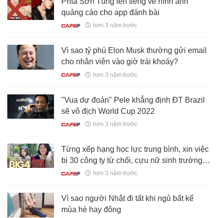
Phía Sơn Tùng lên tiếng về hình ảnh
quảng cáo cho app đánh bài
hơn 3 năm trước
Vì sao tỷ phú Elon Musk thường gửi email
cho nhân viên vào giờ trái khoáy?
hơn 3 năm trước
"Vua dự đoán" Pele khẳng định ĐT Brazil
sẽ vô địch World Cup 2022
hơn 3 năm trước
Từng xếp hạng học lực trung bình, xin việc
bị 30 công ty từ chối, cựu nữ sinh trường
Luật thành công "chinh phục" BIG4
hơn 3 năm trước
Vì sao người Nhật đi tất khi ngủ bất kể
mùa hè hay đông