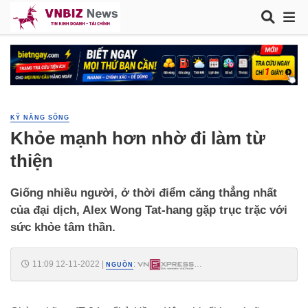
KỸ NĂNG SỐNG
Khỏe mạnh hơn nhờ đi làm từ
thiện
Giống nhiều người, ở thời điểm căng thẳng nhất
của đại dịch, Alex Wong Tat-hang gặp trục trặc với
sức khỏe tâm thần.
11:09 12-11-2022
|
:
NGUỒN
https://vnexpress.net/khoe-manh-hon-nho-di-lam-tu-thien-
4535107.html