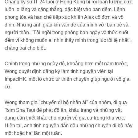
Chàng kỹ sư IT 24 tuổi ở Hồng Kông bị rối loạn lưỡng cực,
luôn lo lắng và căng thẳng, đặc biệt vào ban đêm. Lệnh
phong tỏa và hạn chế tiếp xúc khiến Alex cô đơn và vô
định. Nhưng anh giấu kín vấn đề của mình với bạn bè và
người thân. ''Tôi ngồi trong phòng ban ngày và thức suốt
đêm vì không muốn ai nhìn thấy mình trong lúc tồi tệ nhất'',
chàng trai cho biết.
Chính trong những ngày đó, khoảng hơn một năm trước,
Wong quyết định đăng ký làm tình nguyện viên tại
ImpactHK, một tổ chức từ thiện chuyên giúp người vô gia
cư.
Wong tham gia "chuyến đi bộ nhân ái" của nhóm, đi qua
Tsim Sha Tsui để phát đồ ăn, khẩu trang và những vật
dụng cần thiết khác cho người vô gia cư trong khu vực.
Hiện tại, anh tình nguyện dẫn đầu những chuyến đi bộ này
một hoặc hai lần một tuần.