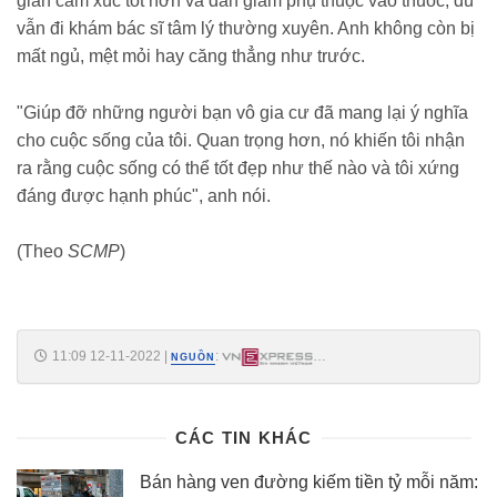
gian cảm xúc tốt hơn và dần giảm phụ thuộc vào thuốc, dù
vẫn đi khám bác sĩ tâm lý thường xuyên. Anh không còn bị
mất ngủ, mệt mỏi hay căng thẳng như trước.
"Giúp đỡ những người bạn vô gia cư đã mang lại ý nghĩa
cho cuộc sống của tôi. Quan trọng hơn, nó khiến tôi nhận
ra rằng cuộc sống có thể tốt đẹp như thế nào và tôi xứng
đáng được hạnh phúc", anh nói.
(Theo
SCMP
)
11:09 12-11-2022
|
:
NGUỒN
https://vnexpress.net/khoe-manh-hon-nho-di-lam-tu-thien-
4535107.html
CÁC TIN KHÁC
Bán hàng ven đường kiếm tiền tỷ mỗi năm: