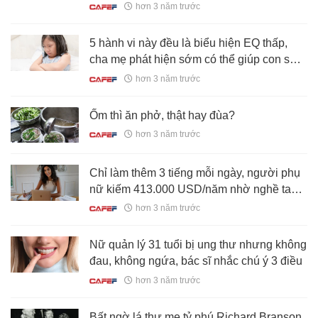
hơn 3 năm trước
5 hành vi này đều là biểu hiện EQ thấp,
cha mẹ phát hiện sớm có thể giúp con sửa
chữa kịp thời
hơn 3 năm trước
Ốm thì ăn phở, thật hay đùa?
hơn 3 năm trước
Chỉ làm thêm 3 tiếng mỗi ngày, người phụ
nữ kiếm 413.000 USD/năm nhờ nghề tay
trái: Quản lý thời gian chính là chìa khóa
hơn 3 năm trước
làm giàu
Nữ quản lý 31 tuổi bị ung thư nhưng không
đau, không ngứa, bác sĩ nhắc chú ý 3 điều
hơn 3 năm trước
Bất ngờ lá thư mẹ tỷ phú Richard Branson