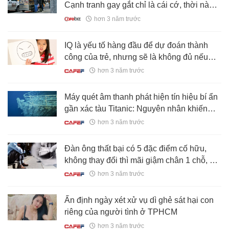
Cạnh tranh gay gắt chỉ là cái cớ, thời nào
cũng vậy, nếu đủ giỏi, ắt sẽ phất lên
hơn 3 năm trước
IQ là yếu tố hàng đầu để dự đoán thành
công của trẻ, nhưng sẽ là không đủ nếu
quên kết hợp với 5 đặc điểm này!
hơn 3 năm trước
Máy quét âm thanh phát hiện tín hiệu bí ẩn
gần xác tàu Titanic: Nguyên nhân khiến
giới khoa học trầm trồ, mê hoặc
hơn 3 năm trước
Đàn ông thất bại có 5 đặc điểm cố hữu,
không thay đổi thì mãi giậm chân 1 chỗ, cố
đến mấy cũng không giàu
hơn 3 năm trước
Ấn định ngày xét xử vụ dì ghẻ sát hại con
riêng của người tình ở TPHCM
hơn 3 năm trước