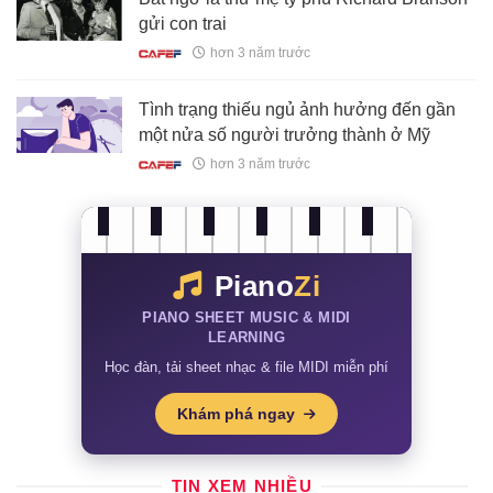
gửi con trai
hơn 3 năm trước
Tình trạng thiếu ngủ ảnh hưởng đến gần
một nửa số người trưởng thành ở Mỹ
hơn 3 năm trước
Piano
Zi
PIANO SHEET MUSIC & MIDI
LEARNING
Học đàn, tải sheet nhạc & file MIDI miễn phí
Khám phá ngay
TIN XEM NHIỀU